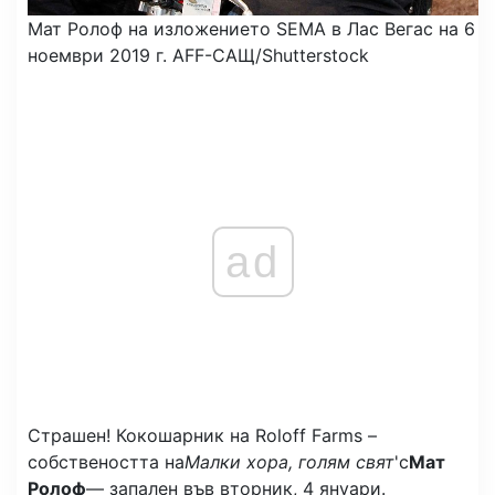
Мат Ролоф на изложението SEMA в Лас Вегас на 6
ноември 2019 г.
AFF-САЩ/Shutterstock
ad
Страшен! Кокошарник на Roloff Farms –
собствеността на
Малки хора, голям свят
'с
Мат
Ролоф
— запален във вторник, 4 януари.