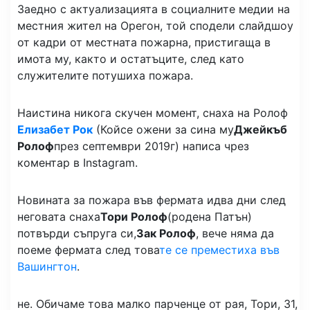
Заедно с актуализацията в социалните медии на
местния жител на Орегон, той сподели слайдшоу
от кадри от местната пожарна, пристигаща в
имота му, както и остатъците, след като
служителите потушиха пожара.
Наистина никога скучен момент
, снаха на Ролоф
Елизабет Рок
(Койсе ожени за сина му
Джейкъб
Ролоф
през септември 2019г) написа чрез
коментар в Instagram.
Новината за пожара във фермата идва дни след
неговата снаха
Тори Ролоф
(родена Патън)
потвърди съпруга си,
Зак Ролоф
, вече няма да
поеме фермата след това
те се преместиха във
Вашингтон
.
не. Обичаме това малко парченце от рая, Тори, 31,