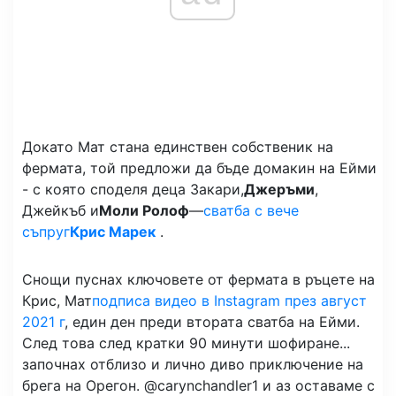
Докато Мат стана единствен собственик на
фермата, той предложи да бъде домакин на Ейми
- с която споделя деца Закари,
Джеръми
,
Джейкъб и
Моли Ролоф
—
сватба с вече
съпруг
Крис Марек
.
Снощи пуснах ключовете от фермата в ръцете на
Крис, Мат
подписа видео в Instagram през август
2021 г
, един ден преди втората сватба на Ейми.
След това след кратки 90 минути шофиране...
започнах отблизо и лично диво приключение на
брега на Орегон. @carynchandler1 и аз оставаме с