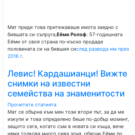
Мат преди това притежаваше имота заедно с
бившата си съпруга,
Ейми Ролоф
. 57-годишната
Ейми от своя страна по-късно продаде
половината си на бившия си
след развода им през
2016 г
.
Левис! Кардашианци! Вижте
снимки на известни
семейства на знаменитости
Прочетете статията
Мат се обърна към мен този втори път, за да ме
изкупи и това определено беше по-добър момент,
защото сега, когато съм в новата си къща, вече
няма толкова много сива зона, обясни Ейми по