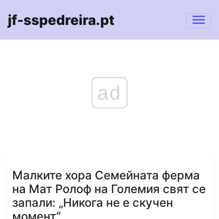
jf-sspedreira.pt
ad
Малките хора Семейната ферма
на Мат Ролоф на Големия свят се
запали: „Никога не е скучен
момент“