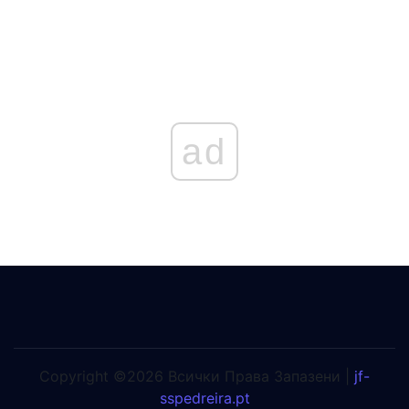
ad
Copyright ©2026 Всички Права Запазени |
jf-
sspedreira.pt