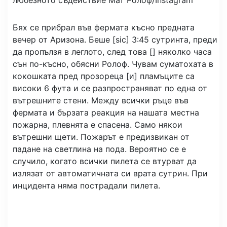
Бях се прибрал във фермата късно предната
вечер от Аризона. Беше [sic] 3:45 сутринта, преди
да пропълзя в леглото, след това [] няколко часа
сън по-късно, обясни Ролоф. Чувам суматохата в
кокошката пред прозореца [и] пламъците са
високи 6 фута и се разпространяват по една от
вътрешните стени. Между всички ръце във
фермата и бързата реакция на нашата местна
пожарна, плевнята е спасена. Само някои
вътрешни щети. Пожарът е предизвикан от
падане на светлина на пода. Вероятно се е
случило, когато всички пилета се втурват да
излязат от автоматичната си врата сутрин. При
инцидента няма пострадали пилета.