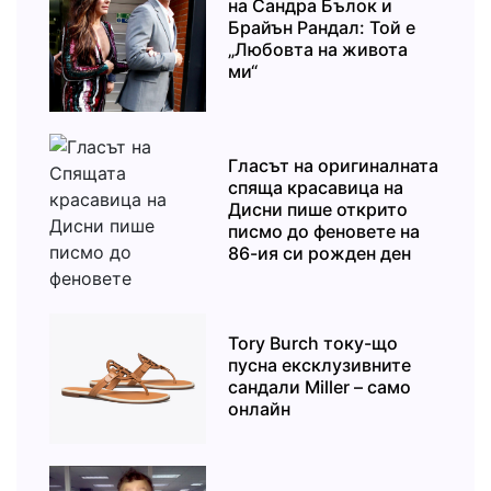
на Сандра Бълок и
Брайън Рандал: Той е
„Любовта на живота
ми“
Гласът на оригиналната
спяща красавица на
Дисни пише открито
писмо до феновете на
86-ия си рожден ден
Tory Burch току-що
пусна ексклузивните
сандали Miller – само
онлайн