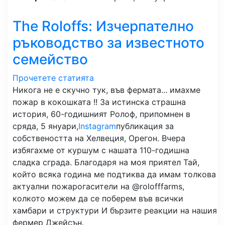
The Roloffs: Изчерпателно
ръководство за известното
семейство
Прочетете статията
Никога не е скучно тук, във фермата... имахме
пожар в кокошката !! За истинска страшна
история, 60-годишният Ролоф, припомнен в
сряда, 5 януари,
Instagram
публикация за
собствеността на Хелвеция, Орегон. Вчера
избягахме от куршум с нашата 110-годишна
сладка сграда. Благодаря на моя приятел Тай,
който всяка година ме подтиква да имам толкова
актуални пожарогасители на @rolofffarms,
колкото можем да се поберем във всички
хамбари и структури И бързите реакции на нашия
фермер Джейсън.