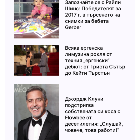
Запознайте се с Райли
Шинс: Победителят за
2017 г. в търсенето на
снимки за бебета
Gerber
Всяка ергенска
лимузина рокля от
техния „ергенски“
дебют: от Триста Сътър
до Кейти Търстън
Джордж Клуни
подстригва
собствената си коса с
Flowbee от
десетилетия: „Слушай,
човече, това работи!“