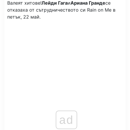
Валеят хитове!
Лейди Гага
и
Ариана Гранде
се
отказаха от сътрудничеството си Rain on Me в
петък, 22 май.
ad