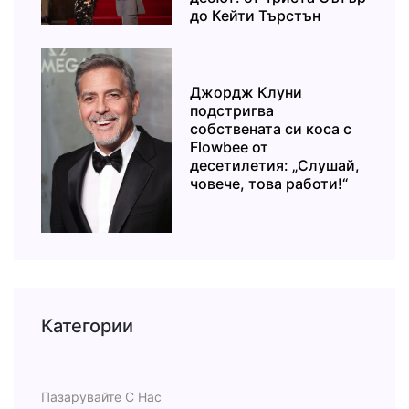
до Кейти Търстън
Джордж Клуни
подстригва
собствената си коса с
Flowbee от
десетилетия: „Слушай,
човече, това работи!“
Категории
Пазарувайте С Нас