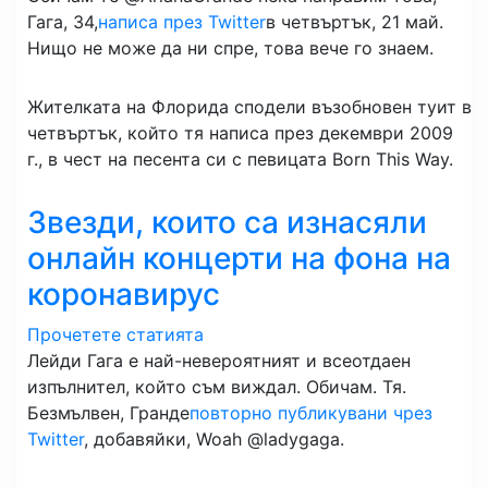
Гага, 34,
написа през Twitter
в четвъртък, 21 май.
Нищо не може да ни спре, това вече го знаем.
Жителката на Флорида сподели възобновен туит в
четвъртък, който тя написа през декември 2009
г., в чест на песента си с певицата Born This Way.
Звезди, които са изнасяли
онлайн концерти на фона на
коронавирус
Прочетете статията
Лейди Гага е най-невероятният и всеотдаен
изпълнител, който съм виждал. Обичам. Тя.
Безмълвен, Гранде
повторно публикувани чрез
Twitter
, добавяйки, Woah @ladygaga.