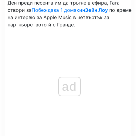
Ден преди песента им да тръгне в ефира, Гага
отвори за
Побеждава 1 домакин
Зейн Лоу
по време
на интервю за Apple Music в четвъртък за
партньорството й с Гранде.
ad