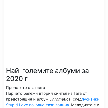
Най-големите албуми за
2020 г
Прочетете статията
Парчето бележи втория сингъл на Гага от
предстоящия й албум,
Chromatica
, след
пускайки
Stupid Love по-рано тази година
. Мелодията е и