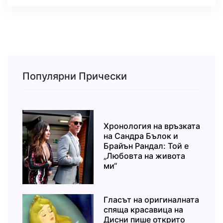
Популярни Прически
Хронология на връзката
на Сандра Бълок и
Брайън Рандал: Той е
„Любовта на живота
ми“
Гласът на оригиналната
спяща красавица на
Дисни пише открито