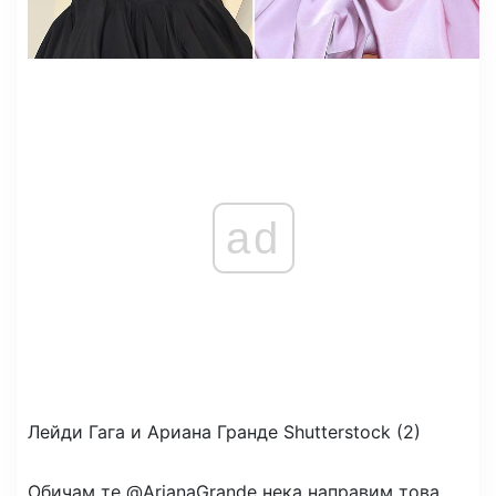
ad
Лейди Гага и Ариана Гранде
Shutterstock (2)
Обичам те @ArianaGrande нека направим това,