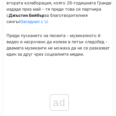
втората колаборация, която 26-годишната Гранде
издаде през май - тя преди това си партнира
с
Джъстин Бийбър
за благотворителния
сингъл
Заседнал с U
.
Преди пускането на песента - музикалното й
видео е насрочено да излезе в петък следобед -
двамата музиканти не можаха да не се разказват
един за друг чрез социалните медии.
ad