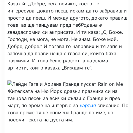
Казах й: „Добре, сега всичко, което те
интересува, докато пееш, искам да го забравиш и
просто да пееш. И между другото, докато правиш
това, аз ще танцувам пред теб
Родена е
звезда
спомни си актрисата. И тя каза: „О, Боже.
Господи, не мога, не мога. Не знам. Боже мой.
Добре, добре.“ И тогава го направих и тя запя и
започна да прави неща с гласа си, които бяха
различни. И това беше радостта на двама
артисти, които казаха „Виждам те“.
Жителката на Ню Йорк дразни празника си на
танцова песен за всички сълзи с Гранде и през
март, по време на интервю за
хартия
списание. По
това време тя не спомена Гранде по име, но
посочи текста на дуета им.