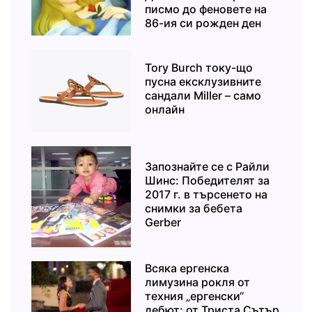
писмо до феновете на
86-ия си рожден ден
Tory Burch току-що
пусна ексклузивните
сандали Miller – само
онлайн
Запознайте се с Райли
Шинс: Победителят за
2017 г. в търсенето на
снимки за бебета
Gerber
Всяка ергенска
лимузина рокля от
техния „ергенски“
дебют: от Триста Сътър