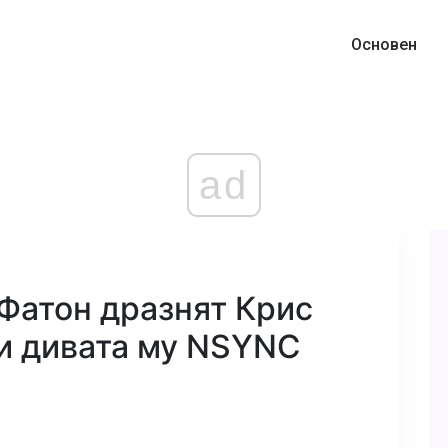
Основен
ad
Фатон дразнят Крис
и дивата му NSYNC