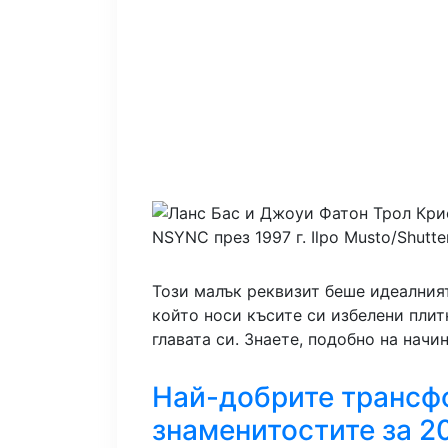
NSYNC през 1997 г.
Ilpo Musto/Shutte
Този малък реквизит беше идеалният
който носи късите си избелени плит
главата си. Знаете, подобно на начи
Най-добрите трансфо
знаменитостите за 20