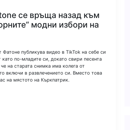
atone се връща назад към
рните“ модни избори на
т Фатоне публикува видео в TikTok на себе си
т като по-младите си, докато свири песента
ки че на старата снимка има колега от
 го включи в развлечението си. Вместо това
нас на мястото на Къркпатрик.