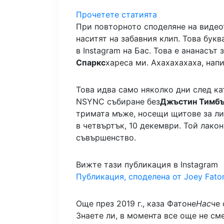
Прочетете статията
При повторното споделяне на видеот
наситят на забавния клип. Това бук
в Instagram на Бас. Това е ананасът 
Спаркс
хареса ми. Ахахахахаха, напи
Това идва само няколко дни след ка
NSYNC събиране без
Джъстин Тимб
тримата мъже, носещи щитове за лиц
в четвъртък, 10 декември. Той лак
съвършенство.
Вижте тази публикация в Instagram
Публикация, споделена от Joey Faton
Още през 2019 г., каза Фатоне
Нас
че
Знаете ли, в момента все още не сме