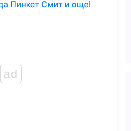
а Пинкет Смит и още!
ad