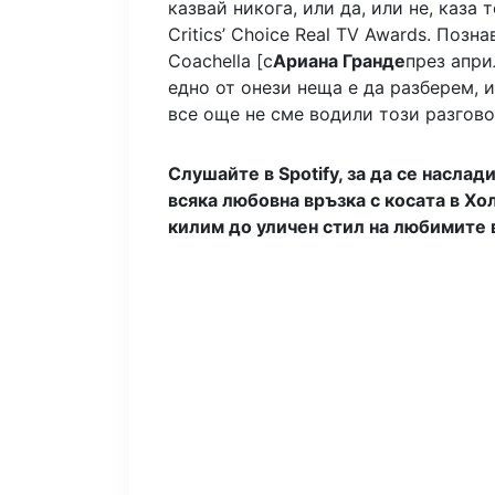
казвай никога, или да, или не, каза
Critics’ Choice Real TV Awards. Поз
Coachella [с
Ариана Гранде
през апри
едно от онези неща е да разберем, 
все още не сме водили този разгово
Слушайте в Spotify, за да се наслад
всяка любовна връзка с косата в Хо
килим до уличен стил на любимите в