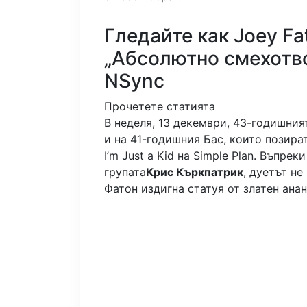
Гледайте как Joey F
„Абсолютно смехотво
NSync
Прочетете статията
В неделя, 13 декември, 43-годишния
и на 41-годишния Бас, които позира
I’m Just a Kid на Simple Plan. Въпре
групата
Крис Къркпатрик
, дуетът не
Фатон издигна статуя от златен ана