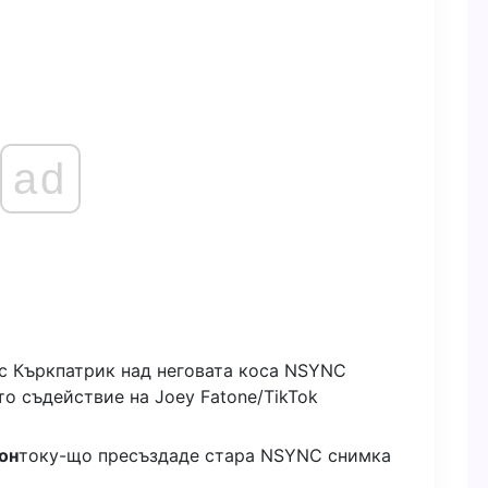
ad
о съдействие на Joey Fatone/TikTok
он
току-що пресъздаде стара NSYNC снимка