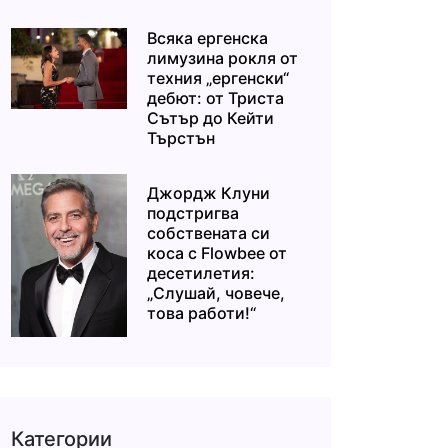
Всяка ергенска
лимузина рокля от
техния „ергенски“
дебют: от Триста
Сътър до Кейти
Търстън
Джордж Клуни
подстригва
собствената си
коса с Flowbee от
десетилетия:
„Слушай, човече,
това работи!“
Категории