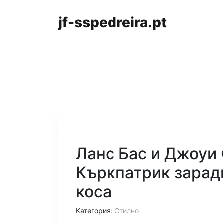
jf-sspedreira.pt
Ланс Бас и Джоуи 
Къркпатрик зарад
коса
Категория:
Стилно