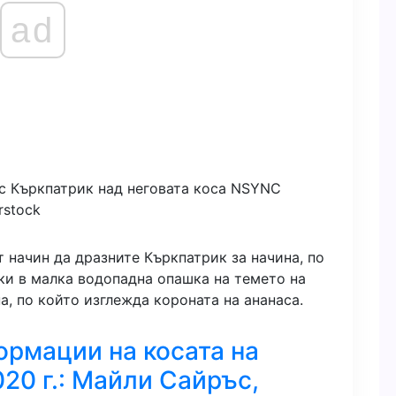
ad
rstock
 начин да дразните Къркпатрик за начина, по
ки в малка водопадна опашка на темето на
на, по който изглежда короната на ананаса.
рмации на косата на
20 г.: Майли Сайръс,