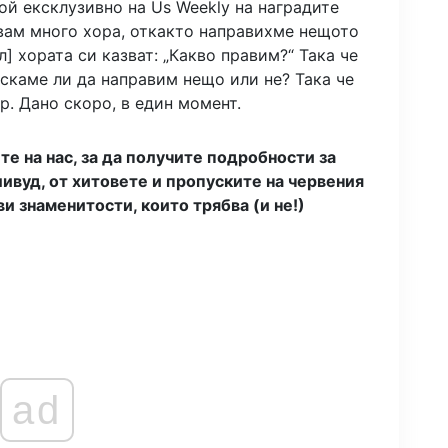
 той ексклузивно на Us Weekly на наградите
навам много хора, откакто направихме нещото
л] хората си казват: „Какво правим?“ Така че
искаме ли да направим нещо или не? Така че
р. Дано скоро, в един момент.
ите на нас, за да получите подробности за
ливуд, от хитовете и пропуските на червения
и знаменитости, които трябва (и не!)
ad