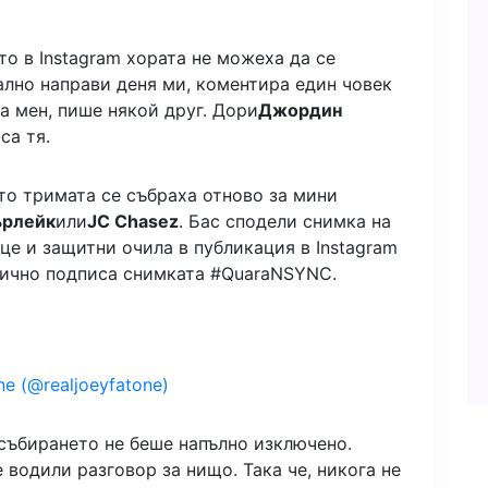
о в Instagram хората не можеха да се
вално направи деня ми, коментира един човек
за мен, пише някой друг. Дори
Джордин
са тя.
то тримата се събраха отново за мини
ърлейк
или
JC Chasez
. Бас сподели снимка на
е и защитни очила в публикация в Instagram
онично подписа снимката #QuaraNSYNC.
e (@realjoeyfatone)
 събирането не беше напълно изключено.
 водили разговор за нищо. Така че, никога не