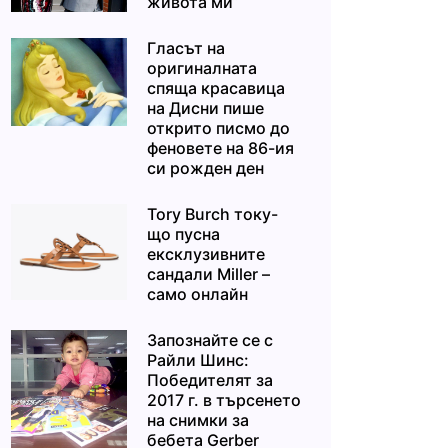
живота ми“
Гласът на
оригиналната
спяща красавица
на Дисни пише
открито писмо до
феновете на 86-ия
си рожден ден
Tory Burch току-
що пусна
ексклузивните
сандали Miller –
само онлайн
Запознайте се с
Райли Шинс:
Победителят за
2017 г. в търсенето
на снимки за
бебета Gerber