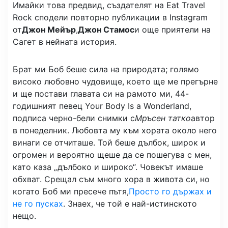
Имайки това предвид, създателят на Eat Travel
Rock сподели повторно публикации в Instagram
от
Джон Мейър
,
Джон Стамос
и още приятели на
Сагет в нейната история.
Брат ми Боб беше сила на природата; голямо
високо любовно чудовище, което ще ме прегърне
и ще постави главата си на рамото ми, 44-
годишният певец Your Body Is a Wonderland,
подписа черно-бели снимки с
Мръсен татко
автор
в понеделник. Любовта му към хората около него
винаги се отчиташе. Той беше дълбок, широк и
огромен и вероятно щеше да се пошегува с мен,
като каза „дълбоко и широко“. Човекът имаше
обхват. Срещал съм много хора в живота си, но
когато Боб ми пресече пътя,
Просто го държах и
не го пусках
. Знаех, че той е най-истинското
нещо.