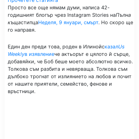
Прочетете статията
Просто все още нямам думи, написа 42-
годишният блогър чрез Instagram Stories на
Пълна
къща
стипца
Неделя, 9 януари, смърт
. Но скоро ще
го направя.
Един ден преди това, роден в Илинойс
казал
Us
Weekly
в изявление
че актьорът е цялото й сърце,
добавяйки, че Боб беше моето абсолютно всичко.
Толкова съм разбита и невярваща. Толкова съм
дълбоко трогнат от излиянието на любов и почит
от нашите приятели, семейство, фенове и
връстници.