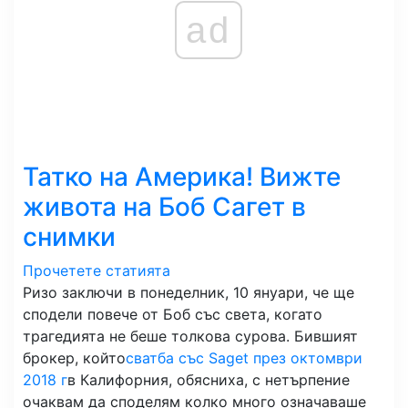
ad
Татко на Америка! Вижте
живота на Боб Сагет в
снимки
Прочетете статията
Ризо заключи в понеделник, 10 януари, че ще
сподели повече от Боб със света, когато
трагедията не беше толкова сурова. Бившият
брокер, който
сватба със Saget през октомври
2018 г
в Калифорния, обясниха, с нетърпение
очаквам да споделям колко много означаваше