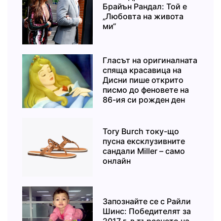
Брайън Рандал: Той е
„Любовта на живота
ми“
Гласът на оригиналната
спяща красавица на
Дисни пише открито
писмо до феновете на
86-ия си рожден ден
Tory Burch току-що
пусна ексклузивните
сандали Miller – само
онлайн
Запознайте се с Райли
Шинс: Победителят за
2017 г. в търсенето на