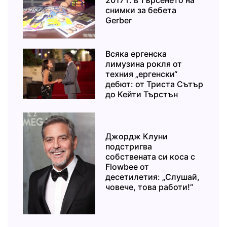
снимки за бебета
Gerber
Всяка ергенска
лимузина рокля от
техния „ергенски“
дебют: от Триста Сътър
до Кейти Търстън
Джордж Клуни
подстригва
собствената си коса с
Flowbee от
десетилетия: „Слушай,
човече, това работи!“