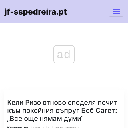
jf-sspedreira.pt
ad
Кели Ризо отново споделя почит
към покойния съпруг Боб Сагет:
„Все още нямам думи“
Категория:
Новини За Знаменитости