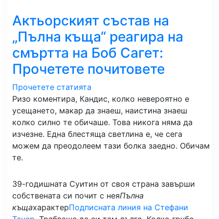
Актьорският състав на
„Пълна къща“ реагира на
смъртта на Боб Сагет:
Прочетете почитовете
Прочетете статията
Ризо коментира, Кандис, колко невероятно е
усещането, макар да знаеш, наистина знаеш
колко силно те обичаше. Това никога няма да
изчезне. Една блестяща светлина е, че сега
можем да преодолеем тази болка заедно. Обичам
те.
39-годишната Суитин от своя страна завърши
собствената си почит с нея
Пълна
къща
характер
Подписната линия на Стефани
Танер
. Трябваше да си там дълго. Колко грубо,