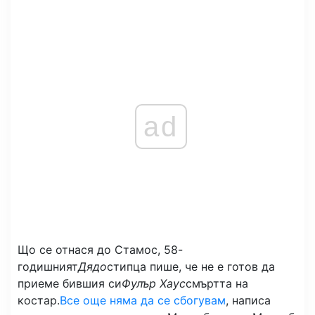
ad
Що се отнася до Стамос, 58-
годишният
Дядо
стипца пише, че не е готов да
приеме бившия си
Фулър Хаус
смъртта на
костар.
Все още няма да се сбогувам
, написа