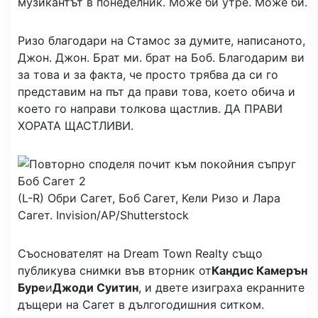
музикантът в понеделник. Може би утре. Може би.
Ризо благодари на Стамос за думите, написаното,
Джон. Джон. Брат ми. брат на Боб. Благодарим ви
за това и за факта, че просто трябва да си го
представим на път да прави това, което обича и
което го направи толкова щастлив. ДА ПРАВИ
ХОРАТА ЩАСТЛИВИ.
(L-R) Обри Сагет, Боб Сагет, Кели Ризо и Лара
Сагет.
Invision/AP/Shutterstock
Съоснователят на Dream Town Realty също
публикува снимки във вторник от
Кандис Камерън
Буре
и
Джоди Суитин
, и двете изиграха екранните
дъщери на Сагет в дългогодишния ситком.