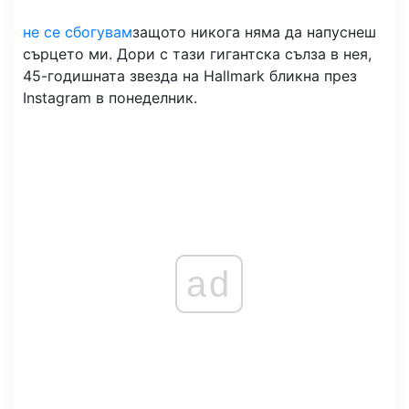
не се сбогувам
защото никога няма да напуснеш
сърцето ми. Дори с тази гигантска сълза в нея,
45-годишната звезда на Hallmark бликна през
Instagram в понеделник.
ad