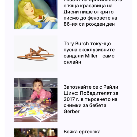
спяща красавица на
Дисни пише открито
писмо до феновете на
86-ия си рожден ден
Tory Burch току-що
пусна ексклузивните
сандали Miller – само
онлайн
Запознайте се с Райли
Шинс: Победителят за
2017 г. в търсенето на
снимки за бебета
Gerber
Всяка ергенска