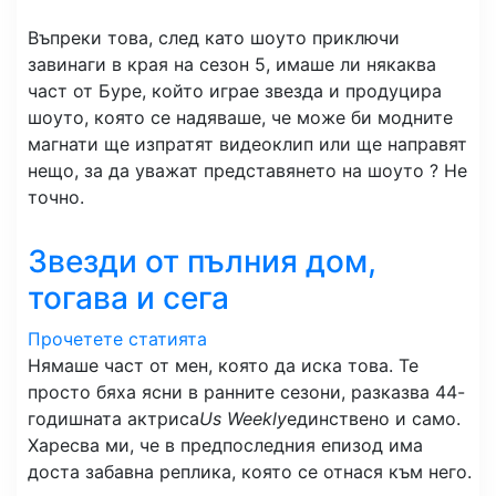
Въпреки това, след като шоуто приключи
завинаги в края на сезон 5, имаше ли някаква
част от Буре, който играе звезда и продуцира
шоуто, която се надяваше, че може би модните
магнати ще изпратят видеоклип или ще направят
нещо, за да уважат представянето на шоуто ? Не
точно.
Звезди от пълния дом,
тогава и сега
Прочетете статията
Нямаше част от мен, която да иска това. Те
просто бяха ясни в ранните сезони, разказва 44-
годишната актриса
Us Weekly
единствено и само.
Харесва ми, че в предпоследния епизод има
доста забавна реплика, която се отнася към него.