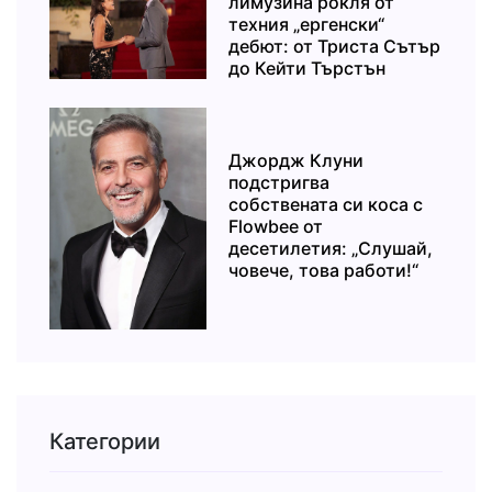
лимузина рокля от
техния „ергенски“
дебют: от Триста Сътър
до Кейти Търстън
Джордж Клуни
подстригва
собствената си коса с
Flowbee от
десетилетия: „Слушай,
човече, това работи!“
Категории