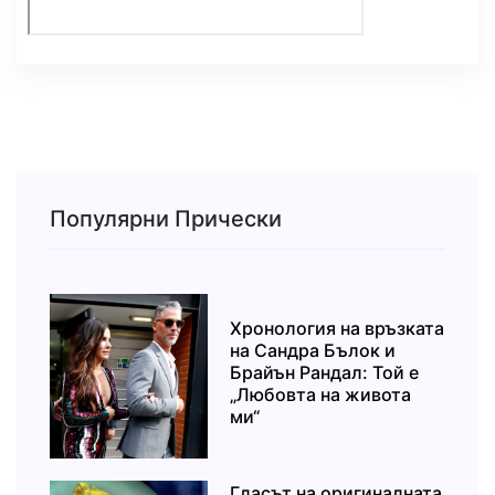
Популярни Прически
Хронология на връзката
на Сандра Бълок и
Брайън Рандал: Той е
„Любовта на живота
ми“
Гласът на оригиналната