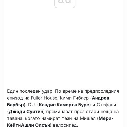
Един последен удар. По време на предпоследния
епизод на Fuller House, Кими Гиблер (
Андреа
Барбър
), D.J. (
Кандис Камерън Буре
) и Стефани
(
Джоди Суитин
) преминават през стари неща на
тавана, когато намират тези на Мишел (
Мери-
Кейт
и
Ашли Олсън
) велосипед.