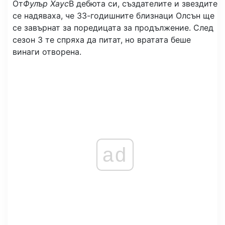
От
Фулър Хаус
В дебюта си, създателите и звездите
се надяваха, че 33-годишните близнаци Олсън ще
се завърнат за поредицата за продължение. След
сезон 3 те спряха да питат, но вратата беше
винаги отворена.
ad