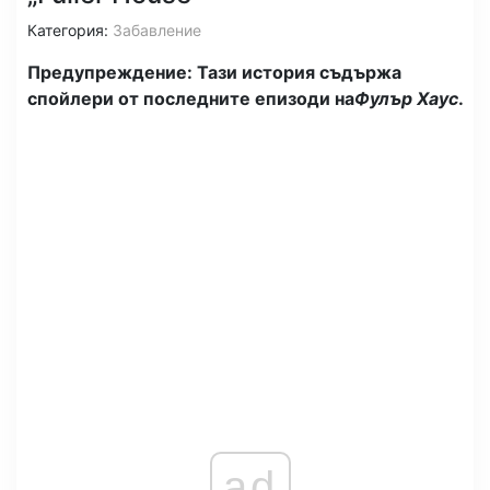
Категория:
Забавление
Предупреждение: Тази история съдържа
спойлери от последните епизоди на
Фулър Хаус
.
ad