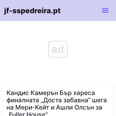
jf-sspedreira.pt
ad
Кандис Камерън Бър хареса
финалната „Доста забавна“ шега
на Мери-Кейт и Ашли Олсън за
„Fuller House“