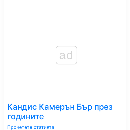
ad
Кандис Камерън Бър през
годините
Прочетете статията