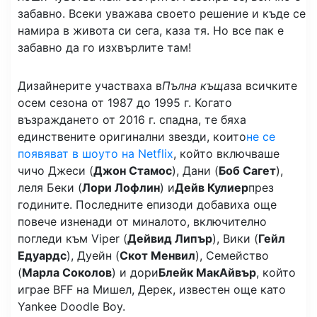
забавно. Всеки уважава своето решение и къде се
намира в живота си сега, каза тя. Но все пак е
забавно да го изхвърлите там!
Дизайнерите участваха в
Пълна къща
за всичките
осем сезона от 1987 до 1995 г. Когато
възраждането от 2016 г. спадна, те бяха
единствените оригинални звезди, които
не се
появяват в шоуто на Netflix
, който включваше
чичо Джеси (
Джон Стамос
), Дани (
Боб Сагет
),
леля Беки (
Лори Лофлин
) и
Дейв Кулиер
през
годините. Последните епизоди добавиха още
повече изненади от миналото, включително
погледи към Viper (
Дейвид Липър
), Вики (
Гейл
Едуардс
), Дуейн (
Скот Менвил
), Семейство
(
Марла Соколов
) и дори
Блейк МакАйвър
, който
играе BFF на Мишел, Дерек, известен още като
Yankee Doodle Boy.