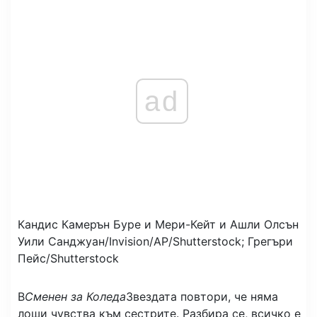
ad
Кандис Камерън Буре и Мери-Кейт и Ашли Олсън
Уили Санджуан/Invision/AP/Shutterstock; Грегъри
Пейс/Shutterstock
В
Сменен за Коледа
Звездата повтори, че няма
лоши чувства към сестрите. Разбира се, всичко е