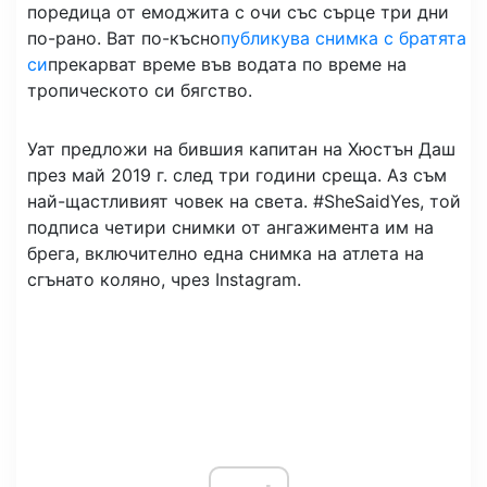
поредица от емоджита с очи със сърце три дни
по-рано. Ват по-късно
публикува снимка с братята
си
прекарват време във водата по време на
тропическото си бягство.
Уат предложи на бившия капитан на Хюстън Даш
през май 2019 г. след три години среща. Аз съм
най-щастливият човек на света. #SheSaidYes, той
подписа четири снимки от ангажимента им на
брега, включително една снимка на атлета на
сгънато коляно, чрез Instagram.