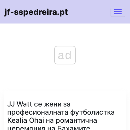
jf-sspedreira.pt
ad
JJ Watt се жени за
професионалната футболистка
Kealia Ohai на романтична
церемония на Бахамите