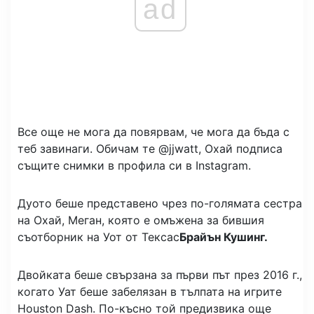
ad
Все още не мога да повярвам, че мога да бъда с
теб завинаги. Обичам те @jjwatt, Охай подписа
същите снимки в профила си в Instagram.
Дуото беше представено чрез по-голямата сестра
на Охай, Меган, която е омъжена за бившия
съотборник на Уот от Тексас
Брайън Кушинг.
Двойката беше свързана за първи път през 2016 г.,
когато Уат беше забелязан в тълпата на игрите
Houston Dash. По-късно той предизвика още