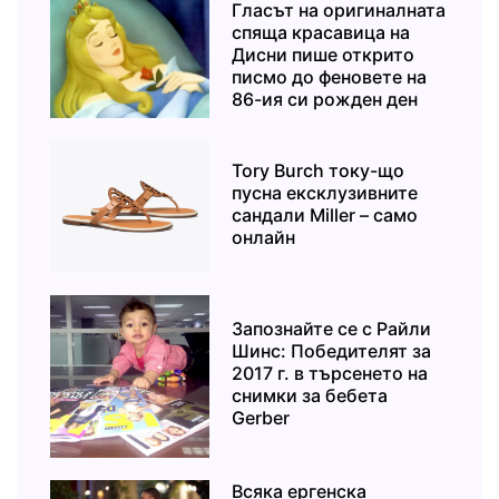
Гласът на оригиналната
спяща красавица на
Дисни пише открито
писмо до феновете на
86-ия си рожден ден
Tory Burch току-що
пусна ексклузивните
сандали Miller – само
онлайн
Запознайте се с Райли
Шинс: Победителят за
2017 г. в търсенето на
снимки за бебета
Gerber
Всяка ергенска