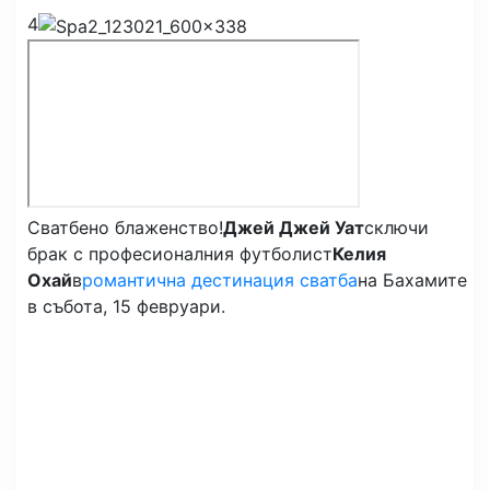
4
Сватбено блаженство!
Джей Джей Уат
сключи
брак с професионалния футболист
Келия
Охай
в
романтична дестинация сватба
на Бахамите
в събота, 15 февруари.