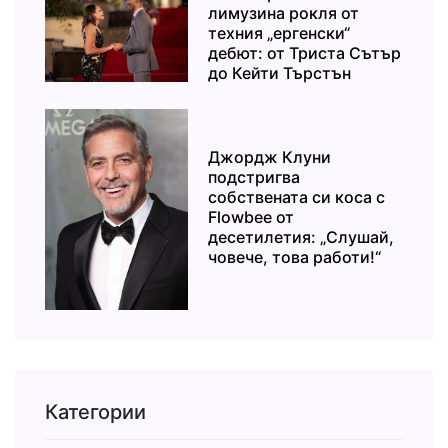
лимузина рокля от
техния „ергенски“
дебют: от Триста Сътър
до Кейти Търстън
Джордж Клуни
подстригва
собствената си коса с
Flowbee от
десетилетия: „Слушай,
човече, това работи!“
Категории