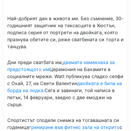
Най-добрият ден в живота ми. Без съмнение, 30-
годишният защитник на тексасците в Хюстън,
подписа серия от портрети на двойката, която
празнува обетите си, реже сватбената си торта и
танцува.
Дни преди сватбата им,
двамата намекнаха за
предстоящото им
Церемония на Бахамите в
социалните мрежи. Watt публикува сладко селфи
с Охай, 27, на Свети Валентин
двойката е била на
борда на лодка.
Сега и завинаги, той написа в
петък, 14 февруари, заедно с две емоджи на
сърце.
Спортистът сподели снимка на тогавашната си
годеница
трениране във фитнес зала на открито
с