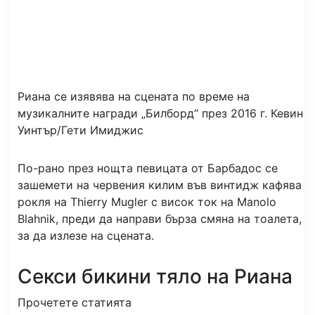
Риана се изявява на сцената по време на
музикалните награди „Билборд“ през 2016 г.
Кевин
Уинтър/Гети Имиджис
По-рано през нощта певицата от Барбадос се
зашемети на червения килим във винтидж кафява
рокля на Thierry Mugler с висок ток на Manolo
Blahnik, преди да направи бърза смяна на тоалета,
за да излезе на сцената.
Секси бикини тяло на Риана
Прочетете статията