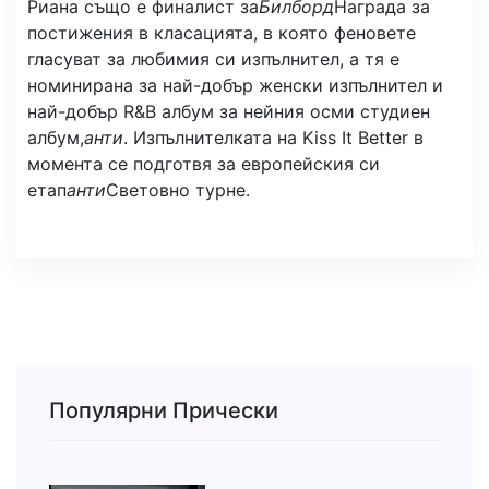
Риана също е финалист за
Билборд
Награда за
постижения в класацията, в която феновете
гласуват за любимия си изпълнител, а тя е
номинирана за най-добър женски изпълнител и
най-добър R&B албум за нейния осми студиен
албум,
анти
. Изпълнителката на Kiss It Better в
момента се подготвя за европейския си
етап
анти
Световно турне.
Популярни Прически