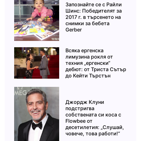
Запознайте се с Райли
Шинс: Победителят за
2017 г. в търсенето на
снимки за бебета
Gerber
Всяка ергенска
лимузина рокля от
техния „ергенски“
дебют: от Триста Сътър
до Кейти Търстън
Джордж Клуни
подстригва
собствената си коса с
Flowbee от
десетилетия: „Слушай,
човече, това работи!“