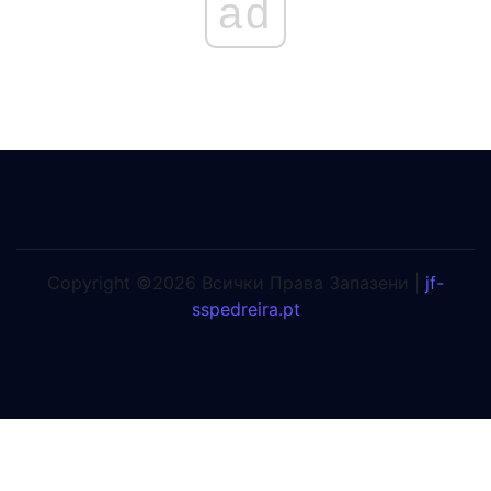
ad
Copyright ©2026 Всички Права Запазени |
jf-
sspedreira.pt