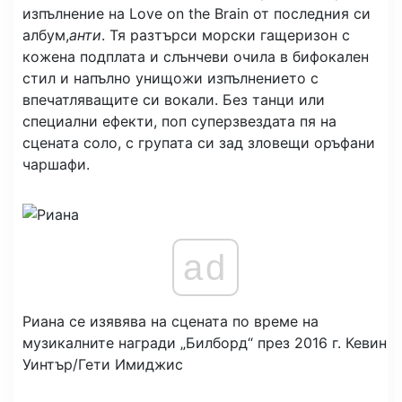
изпълнение на Love on the Brain от последния си
албум,
анти
. Тя разтърси морски гащеризон с
кожена подплата и слънчеви очила в бифокален
стил и напълно унищожи изпълнението с
впечатляващите си вокали. Без танци или
специални ефекти, поп суперзвездата пя на
сцената соло, с групата си зад зловещи оръфани
чаршафи.
ad
Риана се изявява на сцената по време на
музикалните награди „Билборд“ през 2016 г.
Кевин
Уинтър/Гети Имиджис