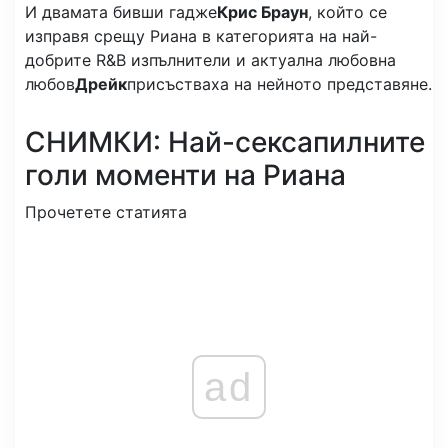
И двамата бивши гадже
Крис Браун
, който се
изправя срещу Риана в категорията на най-
добрите R&B изпълнители и актуална любовна
любов
Дрейк
присъстваха на нейното представяне.
СНИМКИ: Най-сексапилните
голи моменти на Риана
Прочетете статията
ad