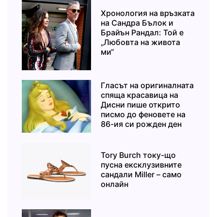
Хронология на връзката
на Сандра Бълок и
Брайън Рандал: Той е
„Любовта на живота
ми“
Гласът на оригиналната
спяща красавица на
Дисни пише открито
писмо до феновете на
86-ия си рожден ден
Tory Burch току-що
пусна ексклузивните
сандали Miller – само
онлайн