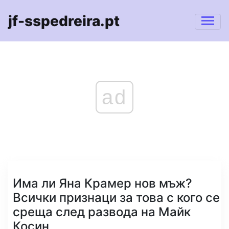
jf-sspedreira.pt
ad
Има ли Яна Крамер нов мъж?
Всички признаци за това с кого се
среща след развода на Майк
Косин