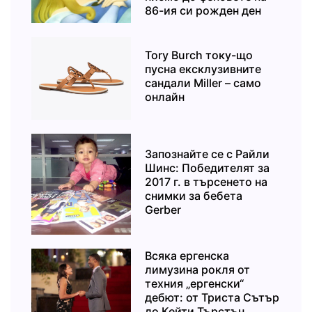
86-ия си рожден ден
Tory Burch току-що
пусна ексклузивните
сандали Miller – само
онлайн
Запознайте се с Райли
Шинс: Победителят за
2017 г. в търсенето на
снимки за бебета
Gerber
Всяка ергенска
лимузина рокля от
техния „ергенски“
дебют: от Триста Сътър
до Кейти Търстън