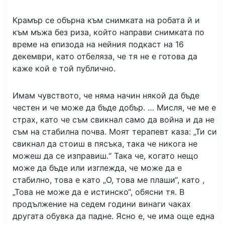
Крамър се обърна към снимката на робата й и
към мъжа без риза, който направи снимката по
време на епизода на нейния подкаст на 16
декември, като отбеляза, че тя не е готова да
каже кой е той публично.
Имам чувството, че няма начин някой да бъде
честен и че може да бъде добър. … Мисля, че ме е
страх, като че съм свикнал само да война и да не
съм на стабилна почва. Моят терапевт каза: „Ти си
свикнал да стоиш в пясъка, така че никога не
можеш да се изправиш.“ Така че, когато нещо
може да бъде или изглежда, че може да е
стабилно, това е като „О, това ме плаши“, като ,
„Това не може да е истинско“, обясни тя. В
продължение на седем години винаги чаках
другата обувка да падне. Ясно е, че има още една