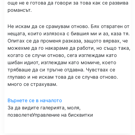
още не е готова да говори за това как се развива
романсът.
Не искам да се срамувам отново. Бях отвратен от
нещата, които излязоха с бившия ми и аз, каза тя.
Опитах се да променя разказа, защото вярвах, че
можехме да го накараме да работи, но също така,
когато се случи отново, сега изглеждам като
шибан идиот, изглеждам като момиче, което
трябваше да си тръгне отдавна. Чувствах се
глупаво и не искам това да се случва отново.
много се страхувам.
Върнете се в началото
За да видите галерията, моля,
позволете
Управление на бисквитки