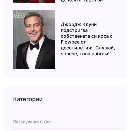
Джордж Клуни
подстригва
собствената си коса с
Flowbee от
десетилетия: „Слушай,
човече, това работи!“
Категории
Пазарувайте С Нас