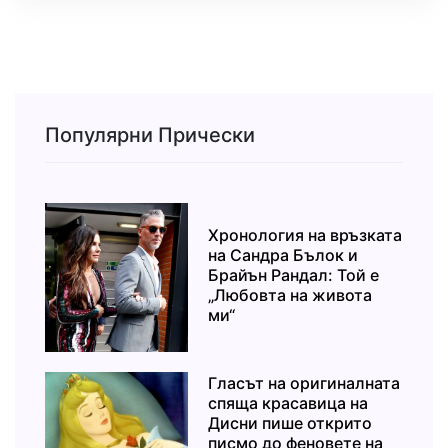
Популярни Прически
Хронология на връзката
на Сандра Бълок и
Брайън Рандал: Той е
„Любовта на живота
ми“
Гласът на оригиналната
спяща красавица на
Дисни пише открито
писмо до феновете на