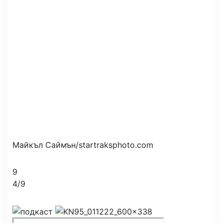
Майкъл Саймън/startraksphoto.com
9
4
/
9