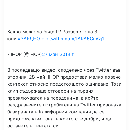
Какво може да бъде P? Разберете на 3
юни.
#ЗАЕДНО
pic.twitter.com/fARA5GmQj1
- IHOP (@IHOP)
27 май 2019 г
В последващо видео, споделено чрез Twitter във
вторник, 28 май, IHOP предостави малко повече
контекст относно предстоящото ощипване. Този
клип съдържаше отговори на първия
превключвател на псевдонима, в който
раздразнените потребители на Twitter призоваха
базираната в Калифорния компания да се
придържа към това, в което сте добри, и да
останете в лентата си.