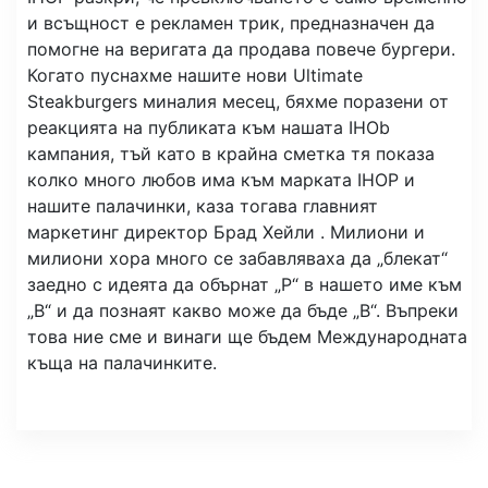
и всъщност е рекламен трик, предназначен да
помогне на веригата да продава повече бургери.
Когато пуснахме нашите нови Ultimate
Steakburgers миналия месец, бяхме поразени от
реакцията на публиката към нашата IHOb
кампания, тъй като в крайна сметка тя показа
колко много любов има към марката IHOP и
нашите палачинки, каза тогава главният
маркетинг директор Брад Хейли . Милиони и
милиони хора много се забавляваха да „блекат“
заедно с идеята да обърнат „P“ в нашето име към
„B“ и да познаят какво може да бъде „B“. Въпреки
това ние сме и винаги ще бъдем Международната
къща на палачинките.