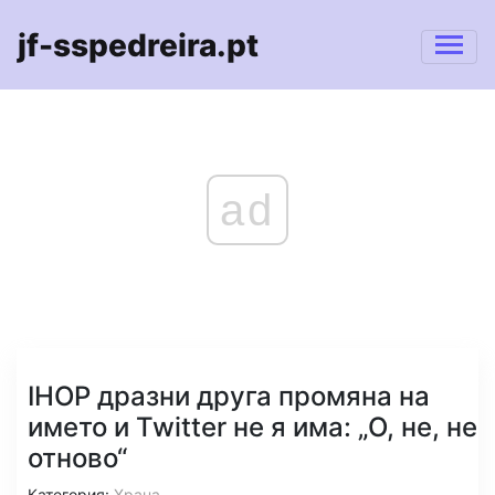
jf-sspedreira.pt
ad
IHOP дразни друга промяна на
името и Twitter не я има: „О, не, не
отново“
Категория:
Храна