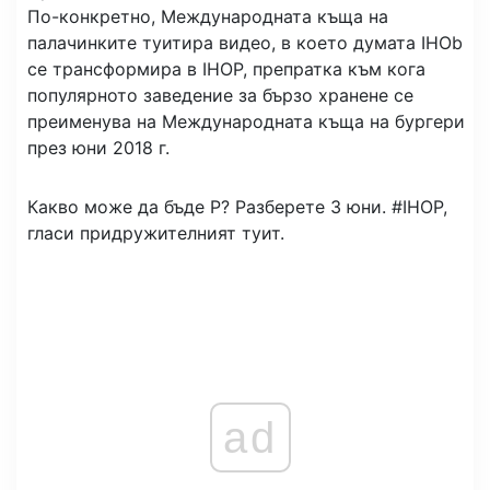
По-конкретно, Международната къща на
палачинките туитира видео, в което думата IHOb
се трансформира в IHOP, препратка към кога
популярното заведение за бързо хранене се
преименува на Международната къща на бургери
през юни 2018 г.
Какво може да бъде P? Разберете 3 юни. #IHOP,
гласи придружителният туит.
ad