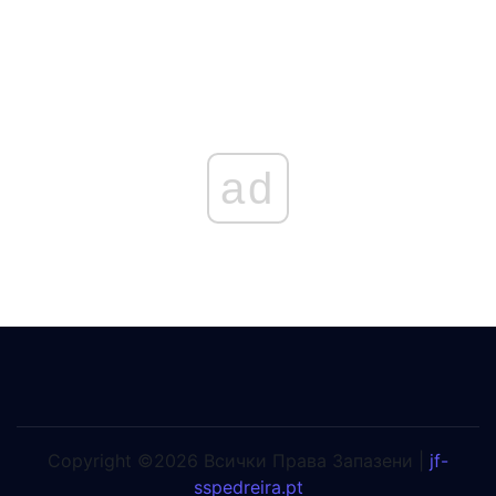
ad
Copyright ©2026 Всички Права Запазени |
jf-
sspedreira.pt