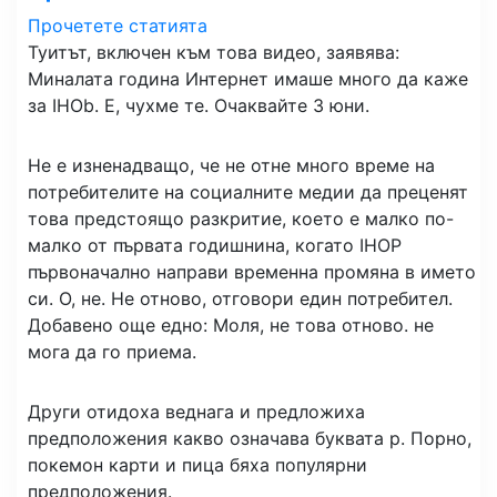
Прочетете статията
Туитът, включен към това видео, заявява:
Миналата година Интернет имаше много да каже
за IHOb. Е, чухме те. Очаквайте 3 юни.
Не е изненадващо, че не отне много време на
потребителите на социалните медии да преценят
това предстоящо разкритие, което е малко по-
малко от първата годишнина, когато IHOP
първоначално направи временна промяна в името
си. О, не. Не отново, отговори един потребител.
Добавено още едно: Моля, не това отново. не
мога да го приема.
Други отидоха веднага и предложиха
предположения какво означава буквата p. Порно,
покемон карти и пица бяха популярни
предположения.