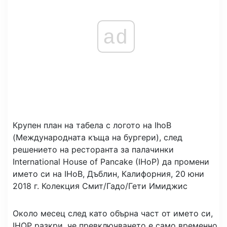
ad
Крупен план на табела с логото на IhoB
(Международната къща на бургери), след
решението на ресторанта за палачинки
International House of Pancake (IHoP) да промени
името си на IHoB, Дъблин, Калифорния, 20 юни
2018 г.
Колекция Смит/Гадо/Гети Имиджис
Около месец след като обърна част от името си,
IHOP разкри, че превключването е само временно