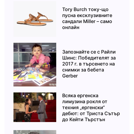
Tory Burch току-що
пусна ексклузивните
сандали Miller – само
онлайн
Запознайте се с Райли
Шинс: Победителят за
2017 г. в търсенето на
снимки за бебета
Gerber
Всяка ергенска
лимузина рокля от
техния „ергенски“
дебют: от Триста Сътър
до Кейти Търстън