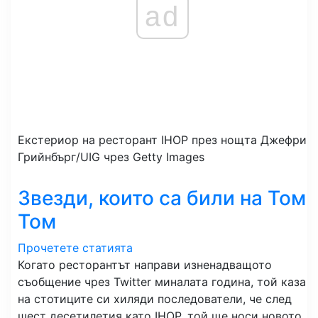
ad
Екстериор на ресторант IHOP през нощта
Джефри
Грийнбърг/UIG чрез Getty Images
Звезди, които са били на Том
Том
Прочетете статията
Когато ресторантът направи изненадващото
съобщение чрез Twitter миналата година, той каза
на стотиците си хиляди последователи, че след
шест десетилетия като IHOP, той ще носи новото