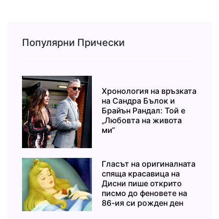
Популярни Прически
Хронология на връзката
на Сандра Бълок и
Брайън Рандал: Той е
„Любовта на живота
ми“
Гласът на оригиналната
спяща красавица на
Дисни пише открито
писмо до феновете на
86-ия си рожден ден