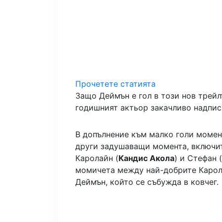
Прочетете статията
Защо Деймън е гол в този нов трейл
годишният актьор закачливо надпис
В допълнение към малко голи момен
други задушаващи момента, включи
Каролайн (
Кандис Акола
) и Стефан (
момичета между най-добрите Карол
Деймън, който се събужда в ковчег.