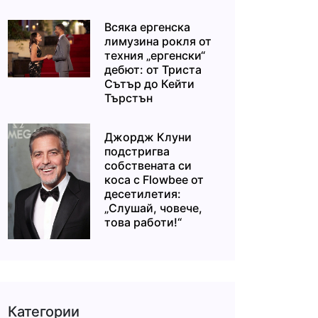
Всяка ергенска
лимузина рокля от
техния „ергенски“
дебют: от Триста
Сътър до Кейти
Търстън
Джордж Клуни
подстригва
собствената си
коса с Flowbee от
десетилетия:
„Слушай, човече,
това работи!“
Категории