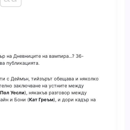
ър на Дневниците на вампира...? 36-
ва публикацията.
ти с Деймън, тийзърът обещава и няколко
телно заключване на устните между
Пол Уесли
), някакъв разговор между
айн и Бони (
Кат Греъм
), и дори кадър на