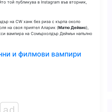
йто той публикува в Instagram във вторник,
адър на CW ханк без риза с кърпа около
рля на своя приятел Аларик (
Матю Дейвис
),
екси вампира на Сомърхолдър Деймън напълно
ни и филмови вампири
ad