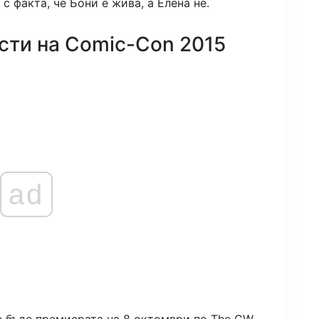
с факта, че Бони е жива, а Елена не.
ти на Comic-Con 2015
ad
 бъде премиерата на 8 октомври по The CW.