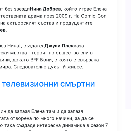
т без звезди
Нина Добрев
, който играе Елена
тествената драма през 2009 г. На Comic-Con
ина актьорският състав и продуцентите
ев.
без Нина], създател
Джули Плек
каза
ески мъртва - героят по същество спи в
ини, докато BFF Бони, с която е свързана
мира. Следователно духът й живее.
телевизионни смъртни
ин да запазя Елена там и да запазя
ата отворена по много начини, за да се
що така създаде интересна динамика в сезон 7