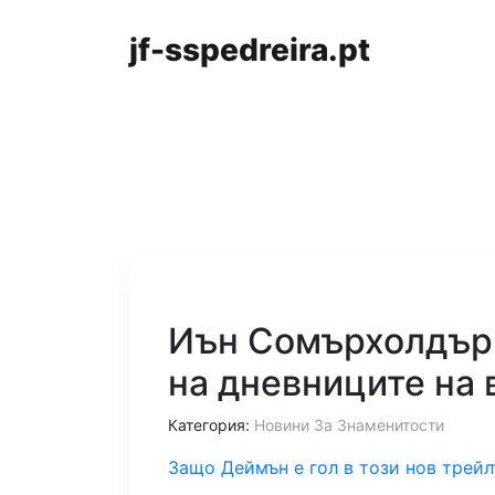
jf-sspedreira.pt
Иън Сомърхолдър 
на дневниците на 
Категория:
Новини За Знаменитости
Защо Деймън е гол в този нов трейл