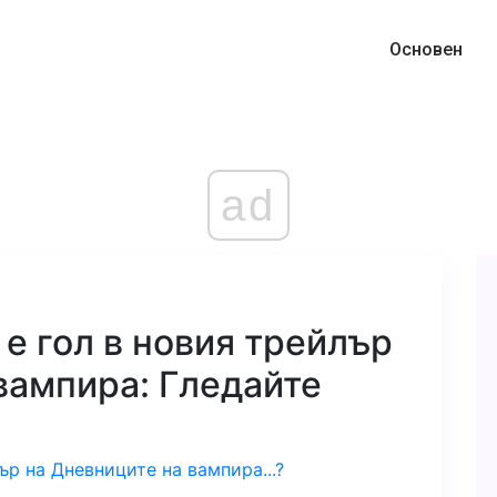
Основен
ad
е гол в новия трейлър
вампира: Гледайте
ър на Дневниците на вампира...?