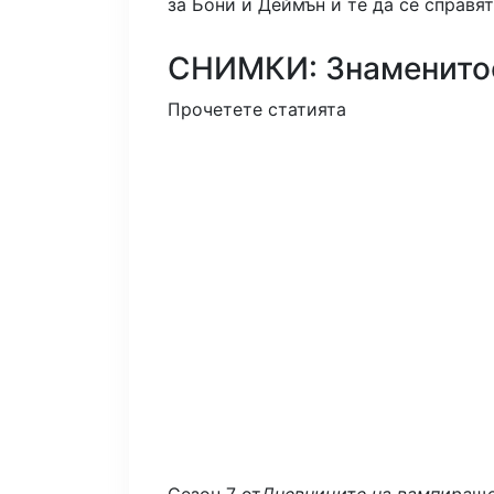
за Бони и Деймън и те да се справят 
СНИМКИ: Знаменитос
Прочетете статията
Сезон 7 от
Дневниците на вампира
ще