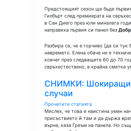
Предстоящият сезон ще бъде първия
Гилбърт след премиерата на свръхес
в Сан Диего през юли миналата год
направиха първия си панел без
Добр
Разбира се, че е горчиво [да си тук 
навремето. Елена обаче не е технич
ковчег през следващите 60 до 70 год
свръхестествено, в крайна сметка у
СНИМКИ: Шокиращи 
случаи
Прочетете статията
Мислех, че това е наистина умен нач
присъствието й там и да държа врат
върне, каза Греъм на панела. Но съ