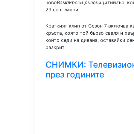
ново
Вампирски дневници
тийзър, ко
29 септември.
Краткият клип от Сезон 7 включва к
кръста, която той бързо сваля и хвъ
който седи на дивана, оставяйки с
разкрит.
СНИМКИ: Телевизион
през годините