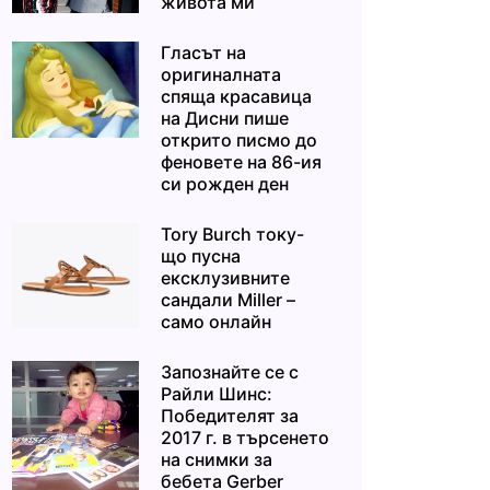
живота ми“
Гласът на
оригиналната
спяща красавица
на Дисни пише
открито писмо до
феновете на 86-ия
си рожден ден
Tory Burch току-
що пусна
ексклузивните
сандали Miller –
само онлайн
Запознайте се с
Райли Шинс:
Победителят за
2017 г. в търсенето
на снимки за
бебета Gerber