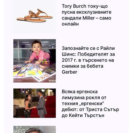
Tory Burch току-що
пусна ексклузивните
сандали Miller – само
онлайн
Запознайте се с Райли
Шинс: Победителят за
2017 г. в търсенето на
снимки за бебета
Gerber
Всяка ергенска
лимузина рокля от
техния „ергенски“
дебют: от Триста Сътър
до Кейти Търстън