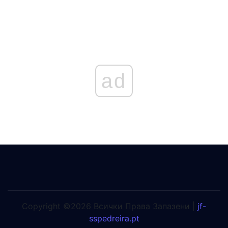
ad
Copyright ©2026 Всички Права Запазени |
jf-
sspedreira.pt