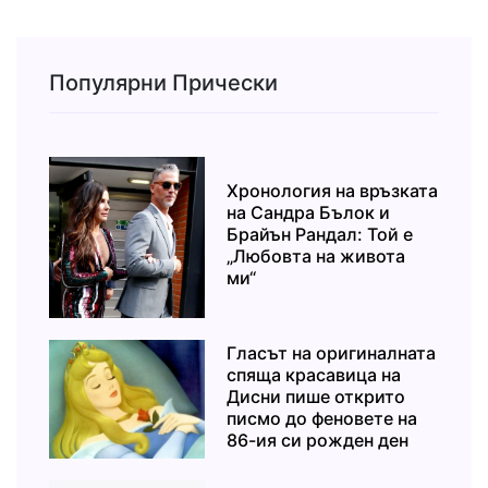
Популярни Прически
Хронология на връзката
на Сандра Бълок и
Брайън Рандал: Той е
„Любовта на живота
ми“
Гласът на оригиналната
спяща красавица на
Дисни пише открито
писмо до феновете на
86-ия си рожден ден