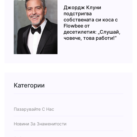
Джордж Клуни
подстригва
собствената си коса с
Flowbee от
десетилетия: „Слушай,
човече, това работи!“
Категории
Пазарувайте С Нас
Новини За Знаменитости