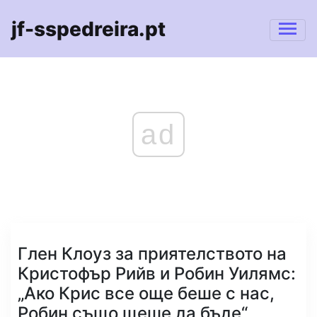
jf-sspedreira.pt
ad
Глен Клоуз за приятелството на
Кристофър Рийв и Робин Уилямс:
„Ако Крис все още беше с нас,
Робин също щеше да бъде“