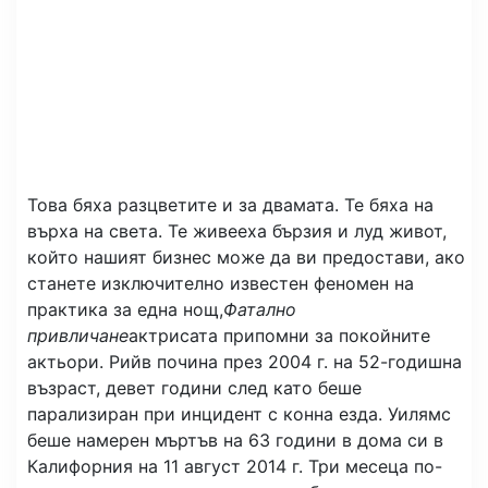
Това бяха разцветите и за двамата. Те бяха на
върха на света. Те живееха бързия и луд живот,
който нашият бизнес може да ви предостави, ако
станете изключително известен феномен на
практика за една нощ,
Фатално
привличане
актрисата припомни за покойните
актьори. Рийв почина през 2004 г. на 52-годишна
възраст, девет години след като беше
парализиран при инцидент с конна езда. Уилямс
беше намерен мъртъв на 63 години в дома си в
Калифорния на 11 август 2014 г. Три месеца по-