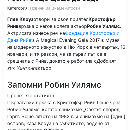
Категория:
Новини За Знаменитости
Глен Клоуз
отвори за своя приятел
Кристофър
Рийв
връзка с негов колега актьор
Робин Уилямс
.
Актрисата изнесе реч на
Фондация Кристофър и
Дана Рийв
’s A Magical Evening Gala 2017 в Музея
на модерното изкуство в Ню Йорк в четвъртък, 16
ноември, и тя разкри, че за първи път се е
срещнала с Рийв, докато е работила с
Добрият
Уил Хънтинг
актьор.
Запомни Робин Уилямс
Прочетете статията
Първата ми връзка с Кристофър Рийв беше чрез
Робин Уилямс, когато снимахме „Светът според
Гарп“. Беше лятото на 1982 г. и снимахме на [един]
остров, каза Клоуз на събитието, водено от