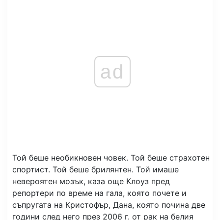
ad
Той беше необикновен човек. Той беше страхотен
спортист. Той беше брилянтен. Той имаше
невероятен мозък, каза още Клоуз пред
репортери по време на гала, която почете и
съпругата на Кристофър, Дана, която почина две
години след него през 2006 г. от рак на белия