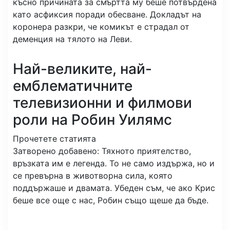
късно причината за смъртта му беше потвърдена
като асфиксия поради обесване. Докладът на
коронера разкри, че комикът е страдал от
деменция на тялото на Леви.
Най-великите, най-
емблематичните
телевизионни и филмови
роли на Робин Уилямс
Прочетете статията
Затворено добавено: Тяхното приятелство,
връзката им е легенда. То не само издържа, но и
се превърна в животворна сила, която
поддържаше и двамата. Убеден съм, че ако Крис
беше все още с нас, Робин също щеше да бъде.