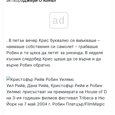
актьора
Джери О’Конъл
ad
. В петък вечер Крис буквално се вмъкваше –
наемаше собствения си самолет – грабваше
Робин и те щяха да летят за уикенда. В неделя
късния следобед Крис щеше да се върне и да
върне Робин обратно.
Уил Рийв, Дана Рийв, Кристофър Рийв и Робин
Уилямс присъстват на премиерата на House of D
на 3-ия годишен филмов фестивал Tribeca в Ню
Йорк на 7 май 2004 г.
Робин Платцър/FilmMagic