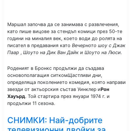
Маршал започва да се занимава с развлечения,
като пише вицове за стендъп комици през 50-те
години на миналия век, което води до ролята на
писател в предавания като
Вечерното шоу с Джак
Паар
,
Шоуто на Дик Ван Дайк
и
Шоуто на Люси.
Роденият в Бронкс продължи да създава
основополагащия ситком
Щастливи дни
,
определяща поколението комедия, която направи
звезди от актьорския състав Уинклер
и
Рон
Хауърд
. Той стартира през януари 1974 г. и
продължи 11 сезона.
СНИМКИ: Най-добрите
телевизионни двойки за