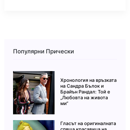
Популярни Прически
Хронология на връзката
на Сандра Бълок и
Брайън Рандал: Той е
„Любовта на живота
ми“
Гласът на оригиналната
спяща красавица на