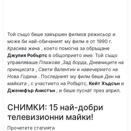
Той също беше завършен филмов режисьор и
може би най-обичаният му филм е от 1990 г.
Красива жена
, което помогна за обръщане
Джулия Робъртс
в общоприето име. Той също
управляваше
Плажове
,
Зад борда
,
Дневниците на
принцесата
,
Свети Валентин
и
навечерието на
Нова Година
. Последният му филм беше
Ден на
майката
, с участието на Робъртс,
Кейт Хъдсън
и
Дженифър Анистън
, и беше пуснат през април.
СНИМКИ: 15 най-добри
телевизионни майки!
Прочетете статията