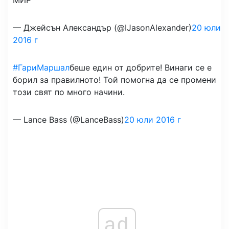
МИР
— Джейсън Александър (@IJasonAlexander)
20 юли
2016 г
#ГариМаршал
беше един от добрите! Винаги се е
борил за правилното! Той помогна да се промени
този свят по много начини. ️️️
— Lance Bass (@LanceBass)
20 юли 2016 г
ad