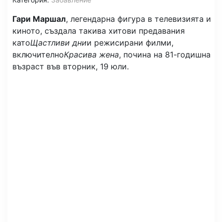
Гари Маршал
, легендарна фигура в телевизията и
киното, създала такива хитови предавания
като
Щастливи дни
и режисирани филми,
включително
Красива жена
, почина на 81-годишна
възраст във вторник, 19 юли.