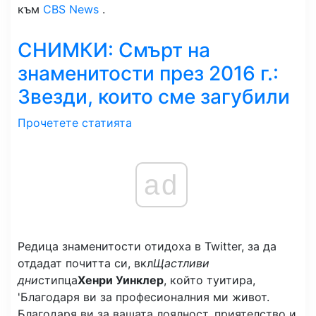
към
CBS News
.
СНИМКИ: Смърт на
знаменитости през 2016 г.:
Звезди, които сме загубили
Прочетете статията
ad
Редица знаменитости отидоха в Twitter, за да
отдадат почитта си, вкл
Щастливи
дни
стипца
Хенри Уинклер
, който туитира,
'
Благодаря ви за професионалния ми живот.
Благодаря ви за вашата лоялност, приятелство и