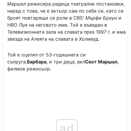
Маршал режисира редица театрални постановки,
наред с това, че е актьор сам по себе си, като се
броят повтарящи се роли в CBS'
Мърфи Браун
и
HBO
Луи
на неговото име. Той е въведен в
Телевизионната зала на славата през 1997 г. и има
звезда на Алеята на славата в Холивуд.
Той е оцелял от 53-годишната си
съпруга,
Барбара
, и три деца, вкл
Скот Маршал
,
филмов режисьор.
ad