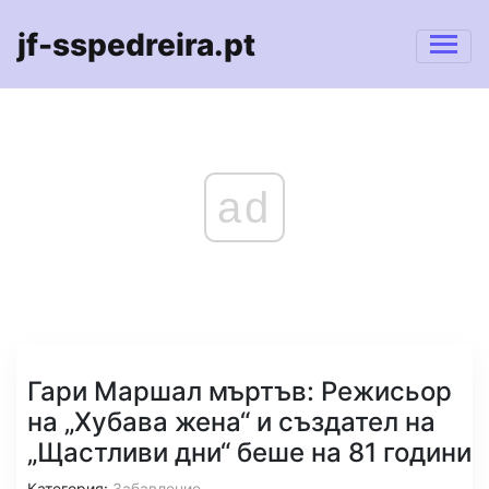
jf-sspedreira.pt
ad
Гари Маршал мъртъв: Режисьор
на „Хубава жена“ и създател на
„Щастливи дни“ беше на 81 години
Категория:
Забавление