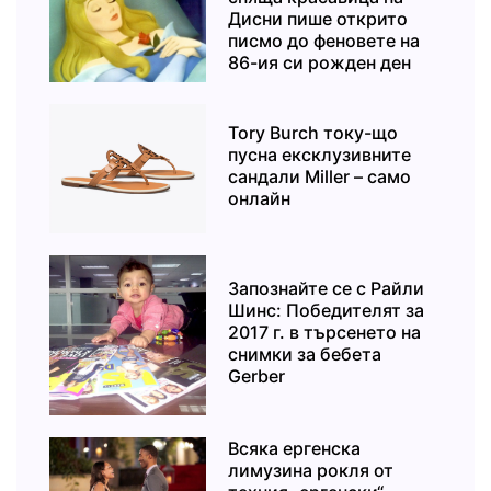
Дисни пише открито
писмо до феновете на
86-ия си рожден ден
Tory Burch току-що
пусна ексклузивните
сандали Miller – само
онлайн
Запознайте се с Райли
Шинс: Победителят за
2017 г. в търсенето на
снимки за бебета
Gerber
Всяка ергенска
лимузина рокля от