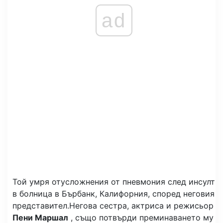
ad
Той умря от
усложнения от пневмония след инсулт
в болница в Бърбанк, Калифорния, според неговия
представител.
Негова сестра, актриса и режисьор
Пени Маршал
, също потвърди преминаването му