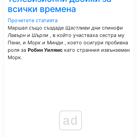
всички времена
Прочетете статията
Маршал също създаде
Щастливи дни
спинофи
Лавърн и Шърли
, в който участваха сестра му
Пени, и
Морк и Минди
, което осигури пробивна
роля за
Робин Уилямс
като странния извънземен
Морк.
ad