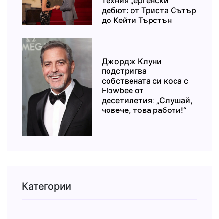
техния „ергенски“
дебют: от Триста Сътър
до Кейти Търстън
Джордж Клуни
подстригва
собствената си коса с
Flowbee от
десетилетия: „Слушай,
човече, това работи!“
Категории