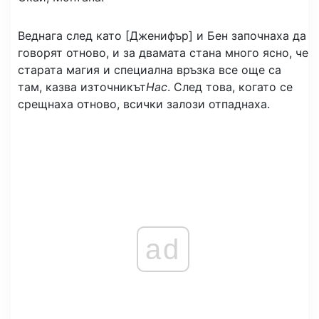
Веднага след като [Дженифър] и Бен започнаха да
говорят отново, и за двамата стана много ясно, че
старата магия и специална връзка все още са
там, казва източникът
Нас
. След това, когато се
срещнаха отново, всички залози отпаднаха.
ad