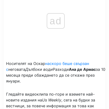
ad
Носителят на Оскар
наскоро беше свързан
с
неговата
Дълбоки води
Разходи
Ана де Армас
за 10
месеца преди обаждането да се откаже през
януари.
Гледайте видеоклипа по-горе и вземете най-
новите издания на
Us Weekly
, сега на будки за
вестници, за повече информация за това как