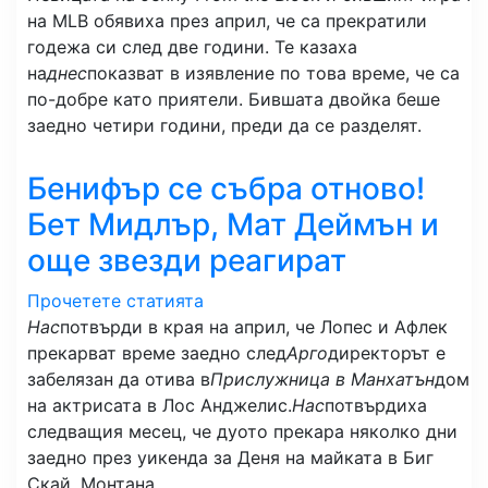
на MLB обявиха през април, че са прекратили
годежа си след две години. Те казаха
на
днес
показват в изявление по това време, че са
по-добре като приятели. Бившата двойка беше
заедно четири години, преди да се разделят.
Бенифър се събра отново!
Бет Мидлър, Мат Деймън и
още звезди реагират
Прочетете статията
Нас
потвърди в края на април, че Лопес и Афлек
прекарват време заедно след
Арго
директорът е
забелязан да отива в
Прислужница в Манхатън
дом
на актрисата в Лос Анджелис.
Нас
потвърдиха
следващия месец, че дуото прекара няколко дни
заедно през уикенда за Деня на майката в Биг
Скай, Монтана.