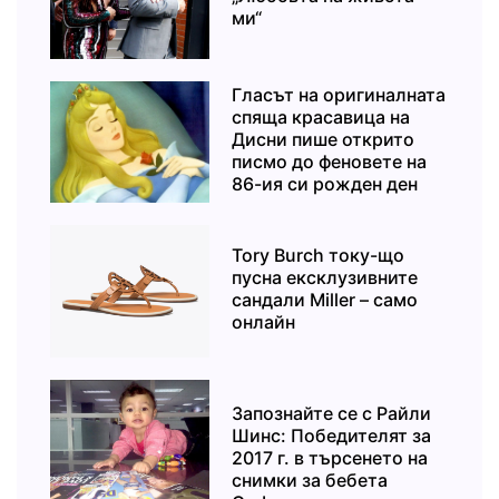
ми“
Гласът на оригиналната
спяща красавица на
Дисни пише открито
писмо до феновете на
86-ия си рожден ден
Tory Burch току-що
пусна ексклузивните
сандали Miller – само
онлайн
Запознайте се с Райли
Шинс: Победителят за
2017 г. в търсенето на
снимки за бебета