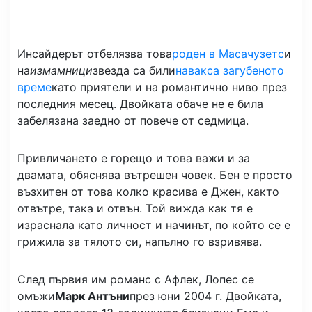
Инсайдерът отбелязва това
роден в Масачузетс
и
на
измамници
звезда са били
навакса загубеното
време
като приятели и на романтично ниво през
последния месец. Двойката обаче не е била
забелязана заедно от повече от седмица.
Привличането е горещо и това важи и за
двамата, обяснява вътрешен човек. Бен е просто
възхитен от това колко красива е Джен, както
отвътре, така и отвън. Той вижда как тя е
израснала като личност и начинът, по който се е
грижила за тялото си, напълно го взривява.
След първия им романс с Афлек, Лопес се
омъжи
Марк Антъни
през юни 2004 г. Двойката,