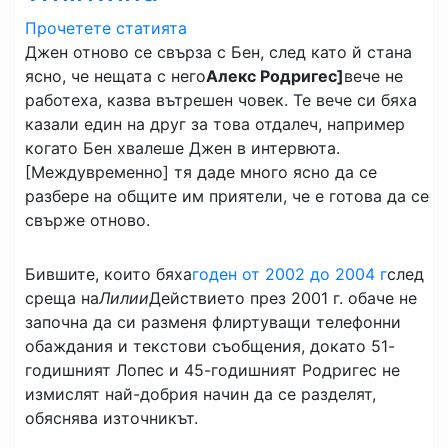
Прочетете статията
Джен отново се свърза с Бен, след като й стана
ясно, че нещата с него
Алекс Родригес]
вече не
работеха, казва вътрешен човек. Те вече си бяха
казали един на друг за това отдалеч, например
когато Бен хвалеше Джен в интервюта.
[Междувременно] тя даде много ясно да се
разбере на общите им приятели, че е готова да се
свърже отново.
Бившите, които бяха
годен от 2002 до 2004 г
след
среща на
Лилии
Действието през 2001 г. обаче не
започна да си разменя флиртуващи телефонни
обаждания и текстови съобщения, докато 51-
годишният Лопес и 45-годишният Родригес не
измислят най-добрия начин да се разделят,
обяснява източникът.