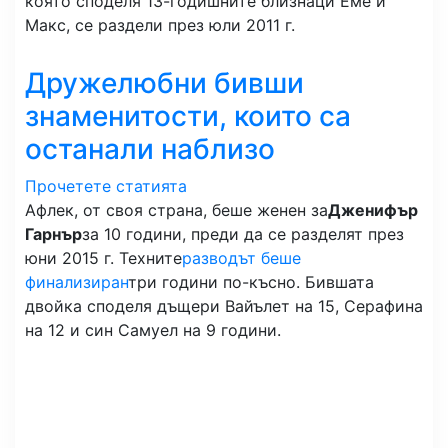
която споделя 13-годишните близнаци Еме и
Макс, се раздели през юли 2011 г.
Дружелюбни бивши
знаменитости, които са
останали наблизо
Прочетете статията
Афлек, от своя страна, беше женен за
Дженифър
Гарнър
за 10 години, преди да се разделят през
юни 2015 г. Техните
разводът беше
финализиран
три години по-късно. Бившата
двойка споделя дъщери Вайълет на 15, Серафина
на 12 и син Самуел на 9 години.