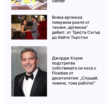
Gerber
Всяка ергенска
лимузина рокля от
техния „ергенски“
дебют: от Триста Сътър
до Кейти Търстън
Джордж Клуни
подстригва
собствената си коса с
Flowbee от
десетилетия: „Слушай,
човече, това работи!“