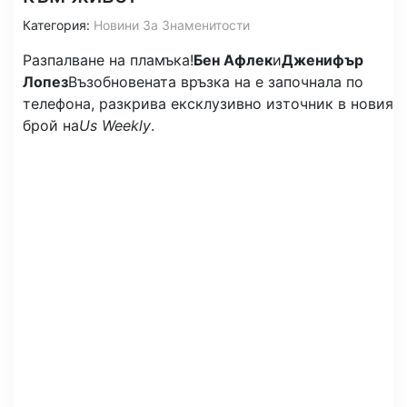
Категория:
Новини За Знаменитости
Разпалване на пламъка!
Бен Афлек
и
Дженифър
Лопез
Възобновената връзка на е започнала по
телефона, разкрива ексклузивно източник в новия
брой на
Us Weekly
.