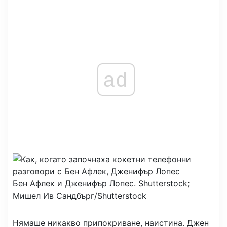
ad
Бен Афлек и Дженифър Лопес.
Shutterstock;
Мишел Ив Сандбърг/Shutterstock
Нямаше никакво припокриване, наистина. Джен