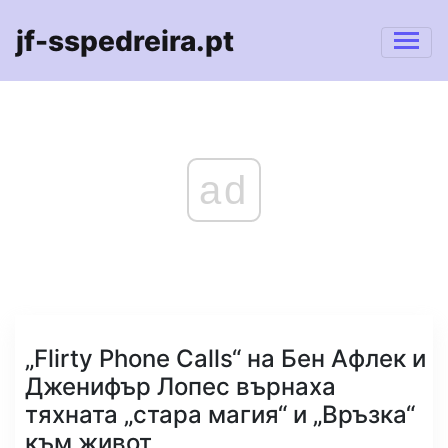
jf-sspedreira.pt
ad
„Flirty Phone Calls“ на Бен Афлек и
Дженифър Лопес върнаха
тяхната „стара магия“ и „Връзка“
към живот