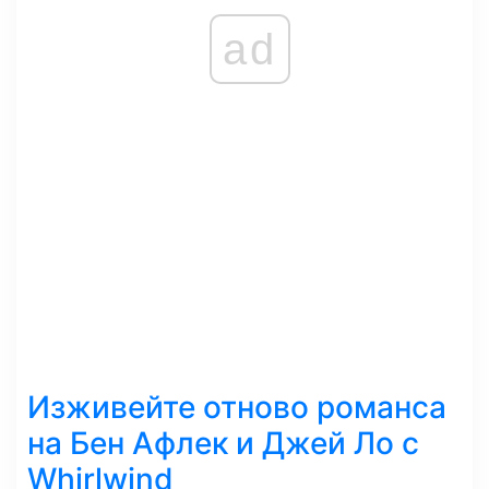
ad
Изживейте отново романса
на Бен Афлек и Джей Ло с
Whirlwind