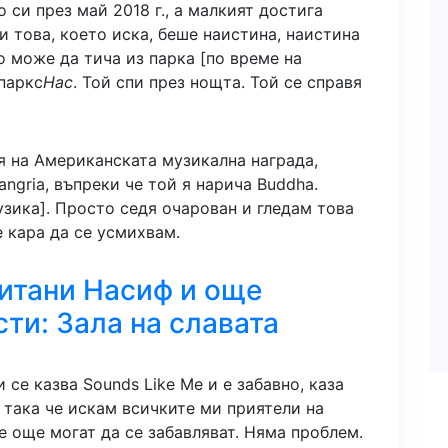
 си през май 2018 г., а малкият достига
и това, което иска, беше наистина, наистина
о може да тича из парка [по време на
паркс
Нас
. Той спи през нощта. Той се справя
я на Американската музикална награда,
ngria, въпреки че той я нарича Buddha.
узика]. Просто седя очарован и гледам това
 кара да се усмихвам.
итани Насиф и още
ти: Зала на славата
се казва Sounds Like Me и е забавно, каза
 така че искам всичките ми приятели на
е още могат да се забавляват. Няма проблем.