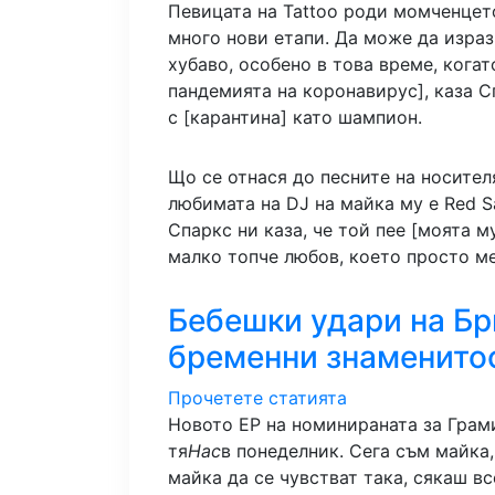
Певицата на Tattoo роди момченцето
много нови етапи. Да може да израз
хубаво, особено в това време, когат
пандемията на коронавирус], каза С
с [карантина] като шампион.
Що се отнася до песните на носител
любимата на DJ на майка му е Red Sa
Спаркс ни каза, че той пее [моята м
малко топче любов, което просто ме
Бебешки удари на Бр
бременни знаменитос
Прочетете статията
Новото EP на номинираната за Грами 
тя
Нас
в понеделник. Сега съм майка,
майка да се чувстват така, сякаш вс