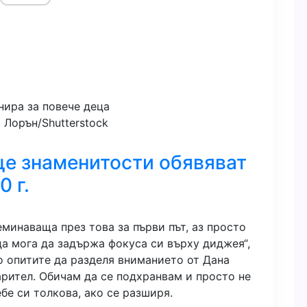
 Лорън/Shutterstock
ще знаменитости обявяват
 г.
еминаваща през това за първи път, аз просто
да мога да задържа фокуса си върху диджея“,
о опитите да разделя вниманието от Дана
арител. Обичам да се подхранвам и просто не
бе си толкова, ако се разширя.