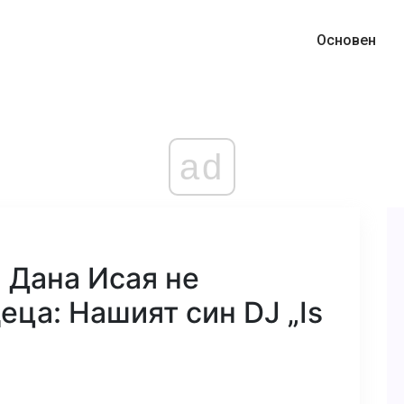
Основен
ad
 Дана Исая не
еца: Нашият син DJ „Is