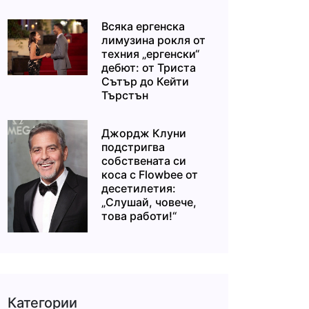
Всяка ергенска
лимузина рокля от
техния „ергенски“
дебют: от Триста
Сътър до Кейти
Търстън
Джордж Клуни
подстригва
собствената си
коса с Flowbee от
десетилетия:
„Слушай, човече,
това работи!“
Категории