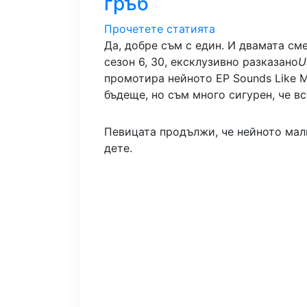
гръб
Прочетете статията
Да, добре съм с един. И двамата см
сезон 6, 30, ексклузивно разказано
U
промотира нейното EP Sounds Like M
бъдеще, но съм много сигурен, че в
Певицата продължи, че нейното мал
дете.