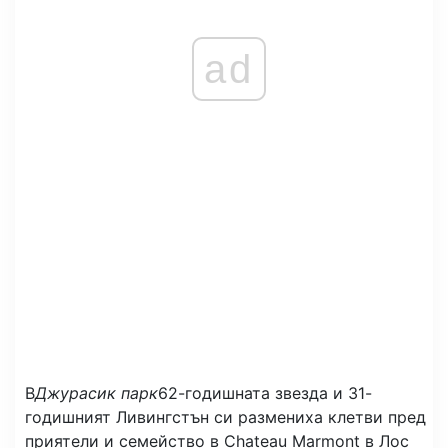
ad
В
Джурасик парк
62-годишната звезда и 31-
годишният Ливингстън си размениха клетви пред
приятели и семейство в Chateau Marmont в Лос