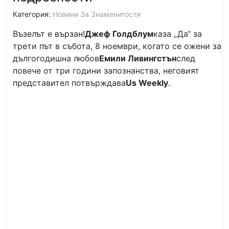
Категория:
Новини За Знаменитости
Възелът е вързан!
Джеф Голдблум
каза „Да“ за
трети път в събота, 8 ноември, когато се ожени за
дългогодишна любов
Емили Ливингстън
след
повече от три години запознанства, неговият
представител потвърждава
Us Weekly
.