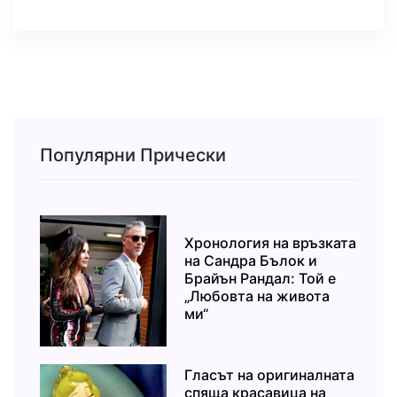
Популярни Прически
Хронология на връзката
на Сандра Бълок и
Брайън Рандал: Той е
„Любовта на живота
ми“
Гласът на оригиналната
спяща красавица на