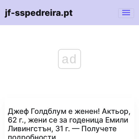
jf-sspedreira.pt
ad
Джеф Голдблум е женен! Актьор,
62 г., жени се за годеница Емили
Ливингстън, 31 г. — Получете
подробности