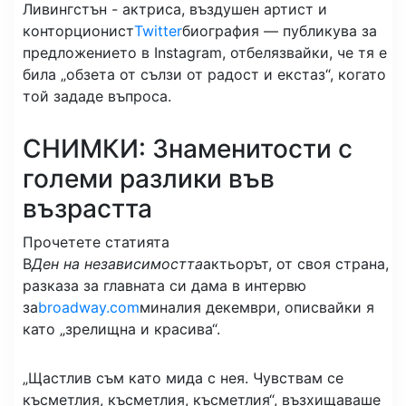
Ливингстън - актриса, въздушен артист и
конторционист
Twitter
биография — публикува за
предложението в Instagram, отбелязвайки, че тя е
била „обзета от сълзи от радост и екстаз“, когато
той зададе въпроса.
СНИМКИ: Знаменитости с
големи разлики във
възрастта
Прочетете статията
В
Ден на независимостта
актьорът, от своя страна,
разказа за главната си дама в интервю
за
broadway.com
миналия декември, описвайки я
като „зрелищна и красива“.
„Щастлив съм като мида с нея. Чувствам се
късметлия, късметлия, късметлия“, възхищаваше