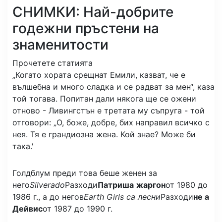
СНИМКИ: Най-добрите
годежни пръстени на
знаменитости
Прочетете статията
„Когато хората срещнат Емили, казват, че е
вълшебна и много сладка и се радват за мен“, каза
той тогава. Попитан дали някога ще се ожени
отново - Ливингстън е третата му съпруга - той
отговори: „О, боже, добре, бих направил всичко с
нея. Тя е грандиозна жена. Кой знае? Може би
така.'
Голдблум преди това беше женен за
него
Silverado
Разходи
Патриша
жаргон
от 1980 до
1986 г., а до негов
Earth Girls са лесни
Разходи
не а
Дейвис
от 1987 до 1990 г.