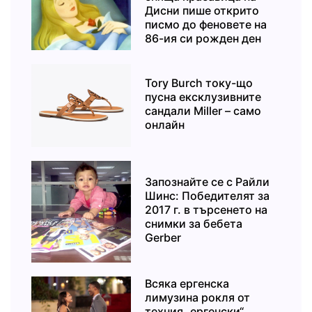
Дисни пише открито
писмо до феновете на
86-ия си рожден ден
Tory Burch току-що
пусна ексклузивните
сандали Miller – само
онлайн
Запознайте се с Райли
Шинс: Победителят за
2017 г. в търсенето на
снимки за бебета
Gerber
Всяка ергенска
лимузина рокля от
техния „ергенски“