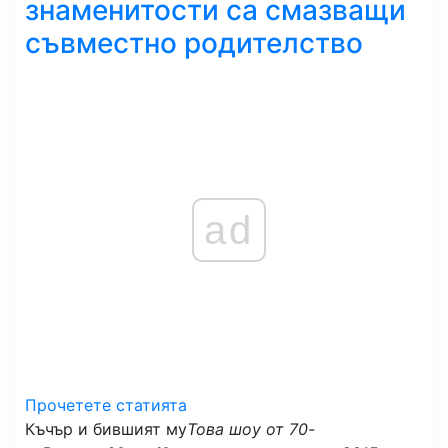
знаменитости са смазващи
съвместно родителство
ad
Прочетете статията
Къчър и бившият му
Това шоу от 70-