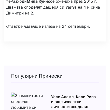
те
Разходи
Мила Кунис
се ожениха през 2015 г.
Двамата споделят дъщеря си Уайът на 4 и сина
Димитри на 2.
Отвътре навън
ще излезе на 24 септември.
Популярни Прически
Уелс Адамс, Кели Рипа
и още известни
личности споделят