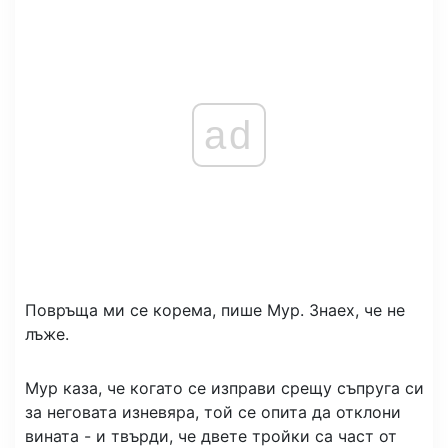
ad
Повръща ми се корема, пише Мур. Знаех, че не
лъже.
Мур каза, че когато се изправи срещу съпруга си
за неговата изневяра, той се опита да отклони
вината - и твърди, че двете тройки са част от