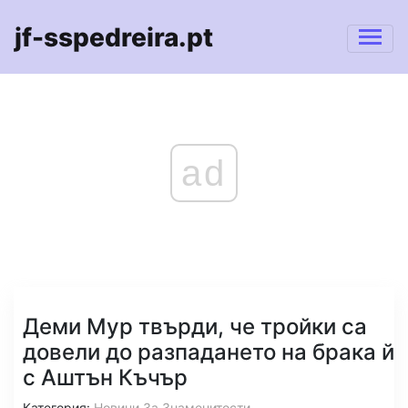
jf-sspedreira.pt
ad
Деми Мур твърди, че тройки са
довели до разпадането на брака й
с Аштън Къчър
Категория:
Новини За Знаменитости