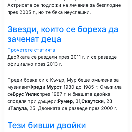
Актрисата се подложи на лечение за безплодие
през 2005 г., но те бяха неуспешни.
Звезди, които се бореха да
заченат деца
Прочетете статията
Двойката се раздели през 2011 г. и се разведе
официално през 2013 г.
Преди брака си с Къчър, Мур беше омъжена за
музикант
Фреди Мур
от 1980 до 1985 г. Омъжила
се
Брус Уилис
през 1987 г. и бившата двойка
споделя три дъщери:
Румер
, 31,
Скаутски
, 28
и
Талула
, 25. Двойката се разведе през 2000 г.
Тези бивши двойки