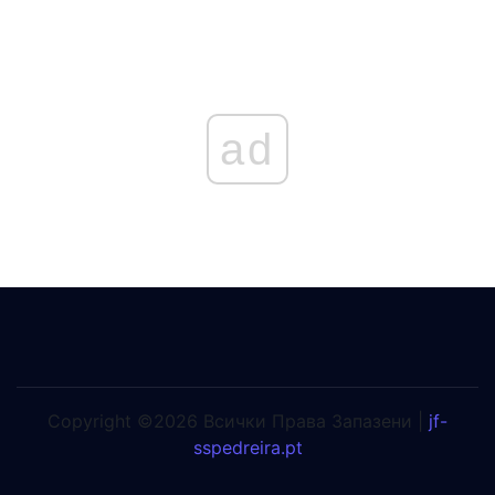
ad
Copyright ©2026 Всички Права Запазени |
jf-
sspedreira.pt