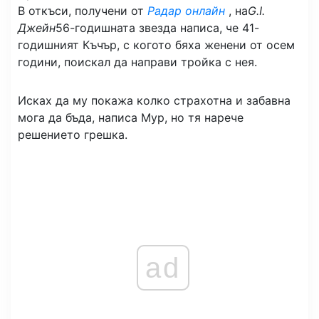
В откъси, получени от
Радар онлайн
, на
G.I.
Джейн
56-годишната звезда написа, че 41-
годишният Къчър, с когото бяха женени от осем
години, поискал да направи тройка с нея.
Исках да му покажа колко страхотна и забавна
мога да бъда, написа Мур, но тя нарече
решението грешка.
ad