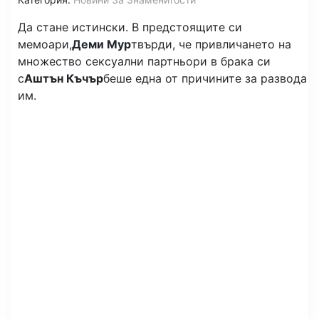
Да стане истински. В предстоящите си
мемоари,
Деми Мур
твърди, че привличането на
множество сексуални партньори в брака си
с
Аштън Къчър
беше една от причините за развода
им.