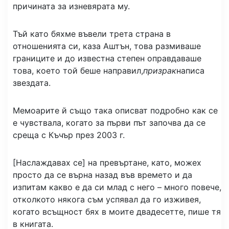
причината за изневярата му.
Тъй като бяхме въвели трета страна в
отношенията си, каза Аштън, това размиваше
границите и до известна степен оправдаваше
това, което той беше направил,
призрак
написа
звездата.
Мемоарите й също така описват подробно как се
е чувствала, когато за първи път започва да се
среща с Къчър през 2003 г.
[Наслаждавах се] на превъртане, като, можех
просто да се върна назад във времето и да
изпитам какво е да си млад с него – много повече,
отколкото някога съм успявал да го изживея,
когато всъщност бях в моите двадесетте, пише тя
в книгата.