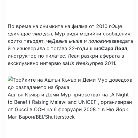
По време на снимките на филма от 2010 г
Още
един щастлив ден
, Мур видя медийни съобщения,
които твърдят, че
Двама мъже и половина
звездата
й е изневерила с тогава 22-годишния
Сара Лоял
,
инструктор по пилатес. Леал разкри аферата в
ексклузивно интервю за
Us Weekly
през 2011.
Аштън Къчър и Деми Мур присъстват на „A Night
to Benefit Raising Malawi and UNICEF“, организиран
от Gucci в ООН на 6 февруари 2008 г. в Ню Йорк.
Мат Барон/BEI/Shutterstock