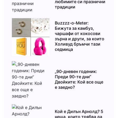
любимите си празнични
традиции
Buzzzz-o-Meter:
Бижута за камбуз,
чаршафи от кокосови
зърна и други, за които
Холивуд бръмчи тази
седмица
„90-дневен годеник:
Преди 90-те дни“
Двойките: Кой все още
е заедно?
Кой е Дилън Арнолд? 5
неща, които трябва да