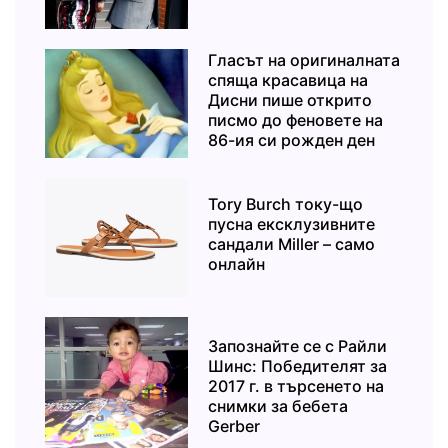
Гласът на оригиналната
спяща красавица на
Дисни пише открито
писмо до феновете на
86-ия си рожден ден
Tory Burch току-що
пусна ексклузивните
сандали Miller – само
онлайн
Запознайте се с Райли
Шинс: Победителят за
2017 г. в търсенето на
снимки за бебета
Gerber