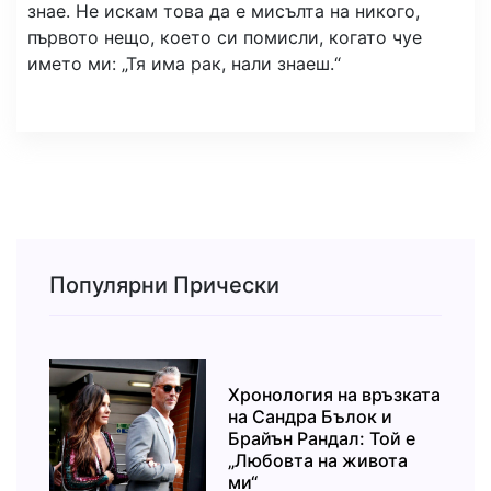
знае. Не искам това да е мисълта на никого,
първото нещо, което си помисли, когато чуе
името ми: „Тя има рак, нали знаеш.“
Популярни Прически
Хронология на връзката
на Сандра Бълок и
Брайън Рандал: Той е
„Любовта на живота
ми“