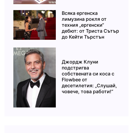
Всяка ергенска
лимузина рокля от
техния „ергенски“
дебют: от Триста Сътър
до Кейти Търстън
Джордж Клуни
подстригва
собствената си коса с
Flowbee от
десетилетия: „Слушай,
човече, това работи!“