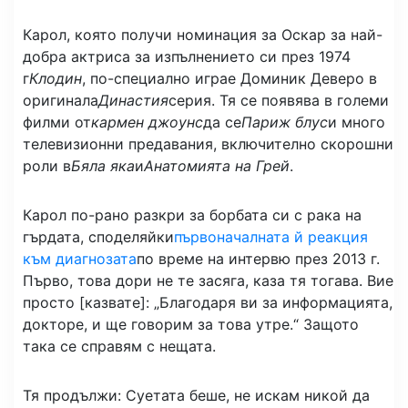
Карол, която получи номинация за Оскар за най-
добра актриса за изпълнението си през 1974
г
Клодин
, по-специално играе Доминик Деверо в
оригинала
Династия
серия. Тя се появява в големи
филми от
кармен джоунс
да се
Париж блус
и много
телевизионни предавания, включително скорошни
роли в
Бяла яка
и
Анатомията на Грей
.
Карол по-рано разкри за борбата си с рака на
гърдата, споделяйки
първоначалната й реакция
към диагнозата
по време на интервю през 2013 г.
Първо, това дори не те засяга, каза тя тогава. Вие
просто [казвате]: „Благодаря ви за информацията,
докторе, и ще говорим за това утре.“ Защото
така се справям с нещата.
Тя продължи: Суетата беше, не искам никой да