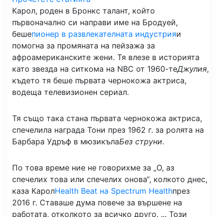
Карол, роден в Бронкс талант, който
първоначално си направи име на Бродуей,
беше
пионер в развлекателната индустрия
и
помогна за промяната на пейзажа за
афроамериканските жени. Тя влезе в историята
като звезда на ситкома на NBC от 1960-те
Джулия
,
където тя беше първата чернокожа актриса,
водеща телевизионен сериал.
Тя също така стана първата чернокожа актриса,
спечелила награда Тони през 1962 г. за ролята на
Барбара Удръф в мюзикъла
Без струни
.
По това време ние не говорихме за „О, аз
спечелих това или спечелих онова“, колкото днес,
каза Карол
Health Beat на Spectrum Health
през
2016 г. Ставаше дума повече за вършене на
работата, отколкото за всичко друго. ... Този