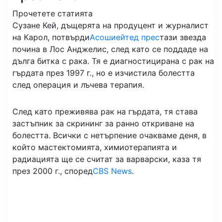
Прочетете статията
Сузане Кей, дъщерята на продуцент и журналист
на Карол, потвърди
Асошиейтед прес
тази звезда
почина в Лос Анджелис, след като се поддаде на
дълга битка с рака. Тя е диагностицирана с рак на
гърдата през 1997 г., но е изчистила болестта
след операция и лъчева терапия.
След като преживява рак на гърдата, тя става
застъпник за скрининг за ранно откриване на
болестта. Всички с нетърпение очакваме деня, в
който мастектомията, химиотерапията и
радиацията ще се считат за варварски, каза тя
през 2000 г., според
CBS News
.