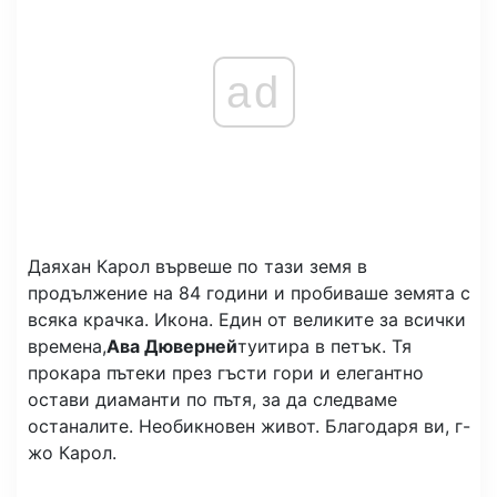
ad
Даяхан Карол вървеше по тази земя в
продължение на 84 години и пробиваше земята с
всяка крачка. Икона. Един от великите за всички
времена,
Ава Дюверней
туитира в петък. Тя
прокара пътеки през гъсти гори и елегантно
остави диаманти по пътя, за да следваме
останалите. Необикновен живот. Благодаря ви, г-
жо Карол.