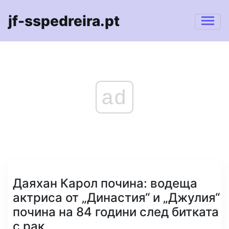
jf-sspedreira.pt
ad
Даяхан Карол почина: водеща
актриса от „Династия“ и „Джулия“
почина на 84 години след битката
с рак