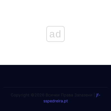
ad
Copyright ©2026 Всички Права Запазени |
jf-
sspedreira.pt