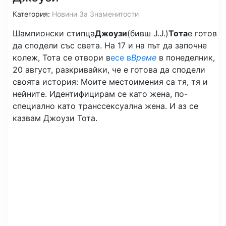
Категория:
Новини За Знаменитости
Шампионски стипца
Джоузи
(бивш J.J.)
Тота
е готов
да сподели със света. На 17 и на път да започне
колеж, Тота се отвори в
есе в
Време
в понеделник,
20 август, разкривайки, че е готова да сподели
своята история: Моите местоимения са тя, тя и
нейните. Идентифицирам се като жена, по-
специално като транссексуална жена. И аз се
казвам Джоузи Тота.