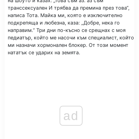
на шоуто и казах: „Това съм аз. аз съм
транссексуален И трябва да премина през това“,
написа Тота. Майка ми, която е изключително
подкрепяща и любезна, каза: „Добре, нека го
направим.“ Три дни по-късно се срещнах с моя
педиатър, който ме насочи към специалист, който
ми назначи хормонален блокер. От този момент
нататък се ударих на земята.
ad