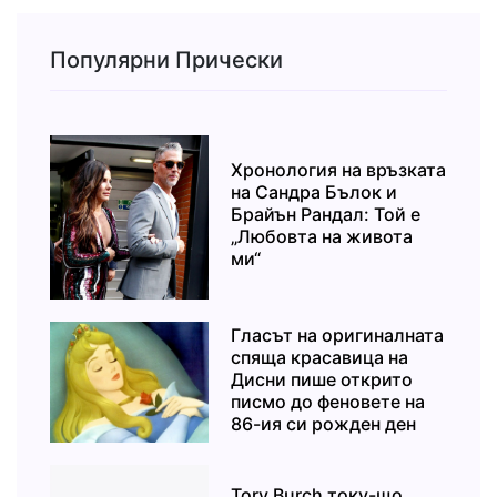
Популярни Прически
Хронология на връзката
на Сандра Бълок и
Брайън Рандал: Той е
„Любовта на живота
ми“
Гласът на оригиналната
спяща красавица на
Дисни пише открито
писмо до феновете на
86-ия си рожден ден
Tory Burch току-що