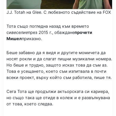
J.J. Totah на Glee.
С любезното съдействие на FOX
Тота също погледна назад към времето
си
веселие
през 2015 г., обаждане
прочети
Мишел
приказно.
Беше забавно да я видя и другите момичета да
носят рокли и да слагат пищни музикални номера.
Но беше и трудно, защото исках това да съм аз.
Това е усещането, което съм изпитвала в почти
всеки проект, върху който съм работила, пише тя.
Сега Тота ще продължи актьорската си кариера,
но също така ще отиде в колеж и е развълнувана
от това, което следва.