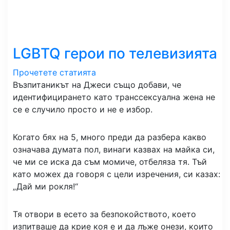
LGBTQ герои по телевизията
Прочетете статията
Възпитаникът на Джеси също добави, че
идентифицирането като транссексуална жена не
се е случило просто и не е избор.
Когато бях на 5, много преди да разбера какво
означава думата пол, винаги казвах на майка си,
че ми се иска да съм момиче, отбеляза тя. Тъй
като можех да говоря с цели изречения, си казах:
„Дай ми рокля!“
Тя отвори в есето за безпокойството, което
изпитваше да крие коя е и да лъже онези, които