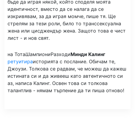
бъде да играя някой, който споделя моята
идентичност, вместо да се налага да се
изкривявам, за да играя момче, пише тя. Ще
стрелям за тези роли, било то транссексуална
жена или цисджендър жена. Защото това е чист
лист - и нов свят.
на Тота
Шампиони
Разходи
Минди Калинг
ретуитира
историята с послание. Обичам те,
Джоузи. Толкова се радвам, че можеш да кажеш
истината си и да живееш като автентичното си
аз, написа Калинг. Освен това си толкова
талантлив - нямам търпение да ти пиша отново!