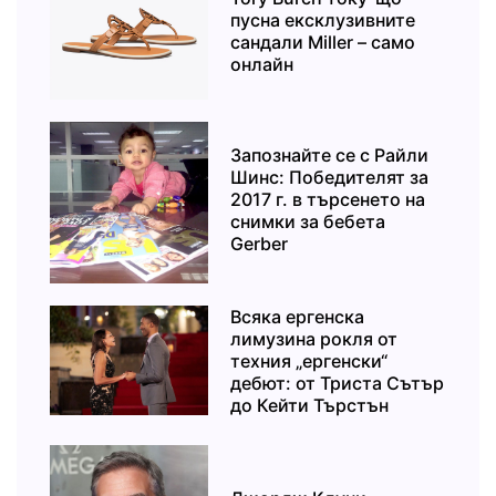
пусна ексклузивните
сандали Miller – само
онлайн
Запознайте се с Райли
Шинс: Победителят за
2017 г. в търсенето на
снимки за бебета
Gerber
Всяка ергенска
лимузина рокля от
техния „ергенски“
дебют: от Триста Сътър
до Кейти Търстън