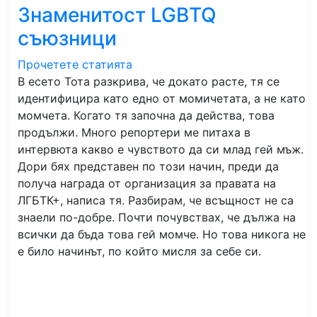
Знаменитост LGBTQ
съюзници
Прочетете статията
В есето Тота разкрива, че докато расте, тя се
идентифицира като едно от момичетата, а не като
момчета. Когато тя започна да действа, това
продължи. Много репортери ме питаха в
интервюта какво е чувството да си млад гей мъж.
Дори бях представен по този начин, преди да
получа награда от организация за правата на
ЛГБТК+, написа тя. Разбирам, че всъщност не са
знаели по-добре. Почти почувствах, че дължа на
всички да бъда това гей момче. Но това никога не
е било начинът, по който мисля за себе си.