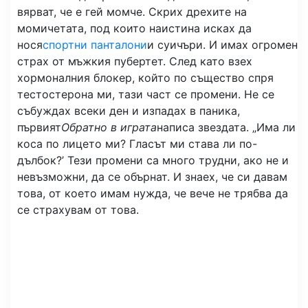
вярват, че е гей момче. Скрих дрехите на
момичетата, под които наистина исках да
нося
спортни панталони
и суичъри. И имах огромен
страх от мъжкия пубертет. След като взех
хормоналния блокер, който по същество спря
тестостерона ми, тази част се промени. Не се
събуждах всеки ден и изпадах в паника,
първият
Обратно в играта
написа звездата. „Има ли
коса по лицето ми? Гласът ми става ли по-
дълбок?’ Тези промени са много трудни, ако не и
невъзможни, да се обърнат. И знаех, че си давам
това, от което имам нужда, че вече не трябва да
се страхувам от това.