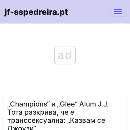
jf-sspedreira.pt
ad
„Champions“ и „Glee“ Alum J.J.
Тота разкрива, че е
транссексуална: „Казвам се
Джоузи“