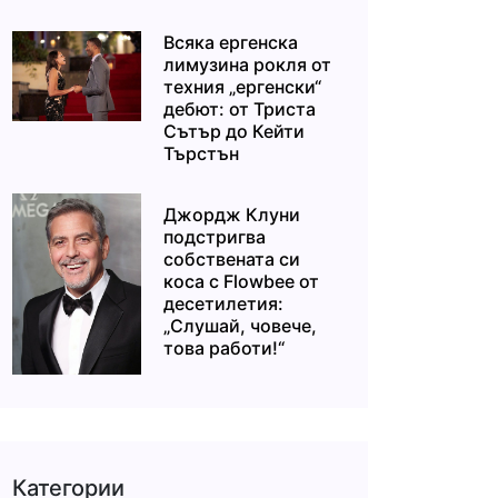
Всяка ергенска
лимузина рокля от
техния „ергенски“
дебют: от Триста
Сътър до Кейти
Търстън
Джордж Клуни
подстригва
собствената си
коса с Flowbee от
десетилетия:
„Слушай, човече,
това работи!“
Категории