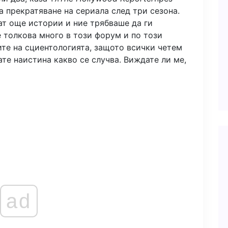
за прекратяване на сериала след три сезона.
ат още истории и ние трябваше да ги
 толкова много в този форум и по този
ите на сциентологията, защото всички четем
ате наистина какво се случва. Виждате ли ме,
ad