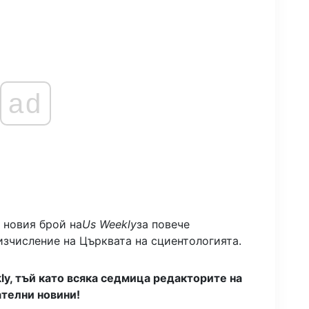
ad
 новия брой на
Us Weekly
за повече
зчисление на Църквата на сциентологията.
ly, тъй като всяка седмица редакторите на
телни новини!