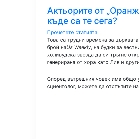
Актьорите от „Оранж
къде са те сега?
Прочетете статията
Това са трудни времена за църквата
брой на
Us Weekly
, на будки за вест
холивудска звезда да си тръгне отк
генерирана от хора като Лия и друг
Според вътрешния човек има общо у
сциентолог, можете да отстъпите на