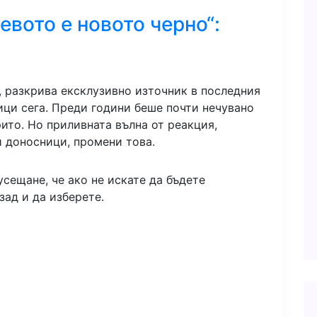
евото е новото черно“:
, разкрива ексклузивно източник в последния
ници сега. Преди години беше почти нечувано
рито. Но приливната вълна от реакция,
и доносници, промени това.
сещане, че ако не искате да бъдете
зад и да изберете.