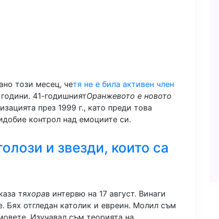
ано този месец, че
тя не е била активен член
 години. 41-годишният
Оранжевото е новото
зацията през 1999 г., като преди това
ридобие контрол над емоциите си.
олози и звезди, които са
каза тя
хора
в интервю на 17 август. Винаги
е. Бях отгледан католик и евреин. Молил съм
мовете. Изучавал съм теорията на