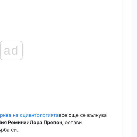
ad
рква на сциентологията
все още се вълнува
Лия Ремини
и
Лора Препон
, остави
рба си.