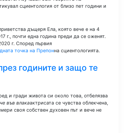
тикувал сциентология от близо пет години и
приветства дъщеря Ела, която вече е на 4
17 г., почти една година преди да се оженят.
2020 г. Според първия
дната точка на Препон
на сциентологията.
 през годините и защо те
ред и гради живота си около това, отбелязва
е във влака
актрисата се чувства облекчена,
амери своя собствен духовен път и вече не