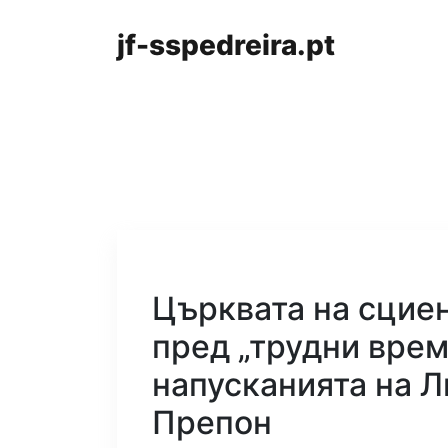
jf-sspedreira.pt
Църквата на сциен
пред „трудни врем
напусканията на Л
Препон