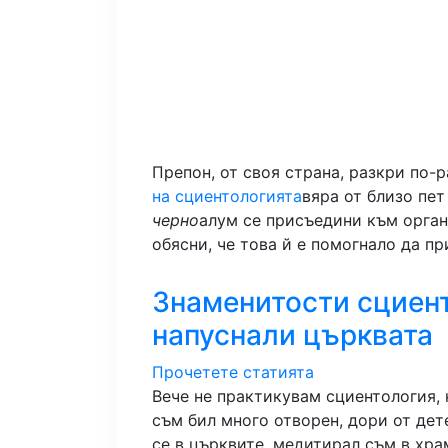
Препон, от своя страна, разкри по-р
на сциентологията
вяра от близо пет
черно
алум се присъедини към органи
обясни, че това й е помогнало да п
Знаменитости сциент
напуснали църквата
Прочетете статията
Вече не практикувам сциентология, 
съм бил много отворен, дори от дет
се в църквите, медитирал съм в хра