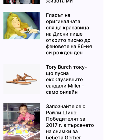
живота ми“
Гласът на
оригиналната
спяща красавица
на Дисни пише
открито писмо до
феновете на 86-ия
си рожден ден
Tory Burch току-
що пусна
ексклузивните
сандали Miller –
само онлайн
Запознайте се с
Райли Шинс:
Победителят за
2017 г. в търсенето
на снимки за
бебета Gerber