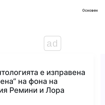
Основен
ad
тологията е изправена
ена“ на фона на
ия Ремини и Лора