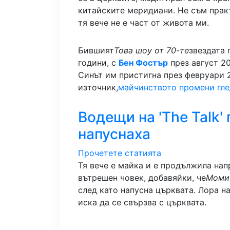
китайските меридиани. Не съм прак
тя вече не е част от живота ми.
Бившият
Това шоу от 70-те
звездата 
години, с
Бен Фостър
през август 20
Синът им пристигна през февруари 
източник,
майчинството промени гле
Водещи на 'The Talk'
напуснаха
Прочетете статията
Тя вече е майка и е продължила нап
вътрешен човек, добавяйки, че
Момич
след като напусна църквата. Лора н
иска да се свързва с църквата.