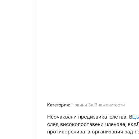
Категория:
Новини За Знаменитости
Неочаквани предизвикателства. В
Цъ
след високопоставени членове, вкл
противоречивата организация зад гъ