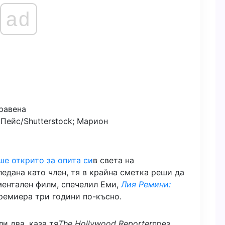
ad
 Пейс/Shutterstock; Марион
ше открито за опита си
в света на
ледана като член, тя в крайна сметка реши да
ментален филм, спечелил Еми,
Лия Ремини:
премиера три години по-късно.
и два, каза тя
The Hollywood Reporter
през