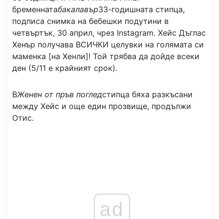
бременната
бакалавър
33-годишната стипца,
подписа снимка на бебешки подутини в
четвъртък, 30 април, чрез Instagram. Хейс Дъглас
Хенър получава ВСИЧКИ целувки на голямата си
маменка [на Хенли]! Той трябва да дойде всеки
ден (5/11 е крайният срок).
В
Женен от пръв поглед
стипца бяха разкъсани
между Хейс и още един прозвище, продължи
Отис.
ad