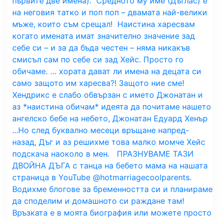
първите две имена).⁣ ⁣ Средното му име (Дъглас) е
на неговия татко и поп поп – двамата най-велики
мъже, които съм срещал!⁣ ⁣ Наистина харесвам
когато имената имат значително значение зад
себе си – и за да бъда честен – няма никакъв
смисъл сам по себе си зад Хейс. Просто го
обичаме. … хората дават ли имена на децата си
само защото им харесва?! Защото ние сме!⁣ ⁣
Хендрикс е слабо обвързан с името Джонатан и
аз *наистина обичам* идеята да почитаме нашето
ангелско бебе на небето, Джонатан Едуард Хенър
...Но след буквално месеци връщане напред-
назад, Дъг и аз решихме това малко момче Хейс
подскача наоколо в мен. ⁣ ⁣ ПРАЗНУВАМЕ ТАЗИ
ДВОЙНА ДЪГА с танца на бебето мама на нашата
страница в YouTube @hotmarriagecoolparents.
Водихме блогове за бременността си и планираме
да споделим и домашното си раждане там!
Връзката е в моята биография или можете просто