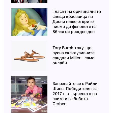
Гласът на оригиналната
спяща красавица на
Дисни пише открито
писмо до феновете на
86-ия си рожден ден
Tory Burch току-що
пусна ексклузивните
сандали Miller – само
онлайн
Запознайте се с Райли
Шинс: Победителят за
2017 г. в търсенето на
снимки за бебета
Gerber