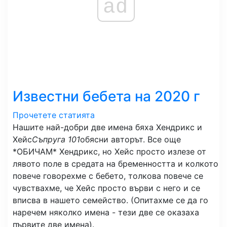
ad
Известни бебета на 2020 г
Прочетете статията
Нашите най-добри две имена бяха Хендрикс и
Хейс
Съпруга 101
обясни авторът. Все още
*ОБИЧАМ* Хендрикс, но Хейс просто излезе от
лявото поле в средата на бременността и колкото
повече говорехме с бебето, толкова повече се
чувствахме, че Хейс просто върви с него и се
вписва в нашето семейство. (Опитахме се да го
наречем няколко имена - тези две се оказаха
първите две имена).⁣