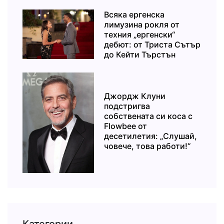
Всяка ергенска
лимузина рокля от
техния „ергенски“
дебют: от Триста Сътър
до Кейти Търстън
Джордж Клуни
подстригва
собствената си коса с
Flowbee от
десетилетия: „Слушай,
човече, това работи!“