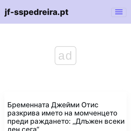
jf-sspedreira.pt
ad
Бременната Джейми Отис
разкрива името на момченцето
преди раждането: „Длъжен всеки
ден сега“