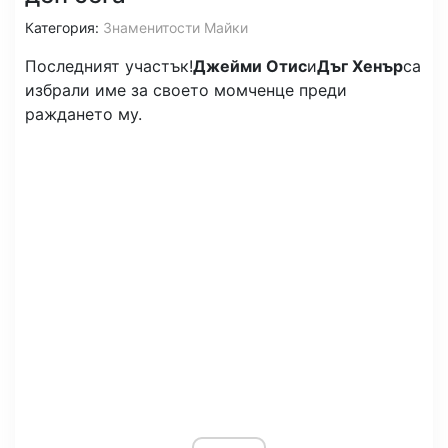
Категория:
Знаменитости Майки
Последният участък!
Джейми Отис
и
Дъг Хенър
са
избрали име за своето момченце преди
раждането му.