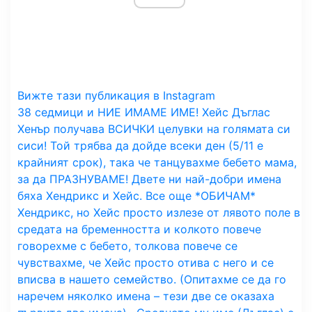
Вижте тази публикация в Instagram
38 седмици и НИЕ ИМАМЕ ИМЕ! Хейс Дъглас
Хенър получава ВСИЧКИ целувки на голямата си
сиси! Той трябва да дойде всеки ден (5/11 е
крайният срок), така че танцувахме бебето мама,
за да ПРАЗНУВАМЕ! Двете ни най-добри имена
бяха Хендрикс и Хейс. Все още *ОБИЧАМ*
Хендрикс, но Хейс просто излезе от лявото поле в
средата на бременността и колкото повече
говорехме с бебето, толкова повече се
чувствахме, че Хейс просто отива с него и се
вписва в нашето семейство. (Опитахме се да го
наречем няколко имена – тези две се оказаха