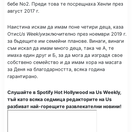
бебе No2. Преди това те посрещнаха Хенли през
август 2017 г.
Наистина искам да имам поне четири деца, каза
Отис
Us Weekly
изключително през ноември 2019 г.
за бъдещите им семейни планове. Винаги, винаги
съм искал да имам много деца, така че А, те
имаха един друг и Б, за да мога да изградя свое
собствено семейство и да имам хора на масата
за Деня на благодарността, всяка година
гарантирано.
Слушайте в Spotify Hot Hollywood на Us Weekly,
тъй като всяка седмица редакторите на Us
разбиват най-горещите развлекателни новини!