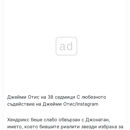
ad
Джейми Отис на 38 седмици
С любезното
съдействие на Джейми Отис/Instagram
Хендрикс беше слабо обвързан с Джонатан,
името, което бившите риалити звезди избраха за