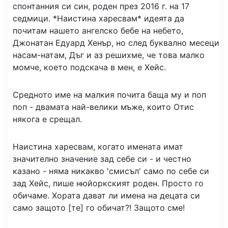
спонтанния си син, роден през 2016 г. на 17
седмици. *Наистина харесвам* идеята да
почитам нашето ангелско бебе на небето,
Джонатан Едуард Хенър, но след буквално месеци
насам-натам, Дъг и аз решихме, че това малко
момче, което подскача в мен, е Хейс.
Средното име на малкия почита баща му и поп
поп - двамата най-велики мъже, които Отис
някога е срещал.
Наистина харесвам, когато имената имат
значително значение зад себе си - и честно
казано - няма никакво 'смисъл' само по себе си
зад Хейс, пише нюйоркският роден. Просто го
обичаме. Хората дават ли имена на децата си
само защото [те] го обичат?! Защото сме!