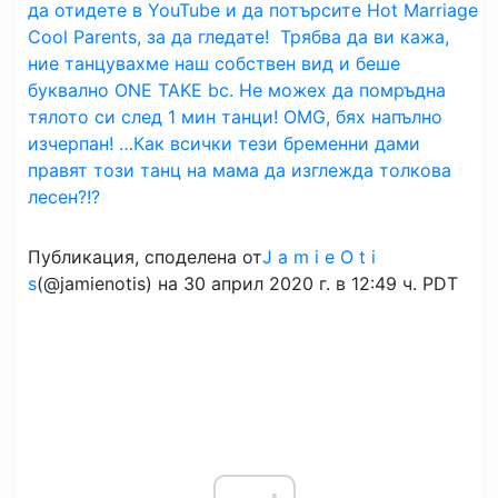
да отидете в YouTube и да потърсите Hot Marriage
Cool Parents, за да гледате!⁣ ⁣ Трябва да ви кажа,
ние танцувахме наш собствен вид и беше
буквално ONE TAKE bc. Не можех да помръдна
тялото си след 1 мин танци! OMG, бях напълно
изчерпан! …Как всички тези бременни дами
правят този танц на мама да изглежда толкова
лесен?!?⁣ ⁣
Публикация, споделена от
J a m i e O t i
s
(@jamienotis) на 30 април 2020 г. в 12:49 ч. PDT