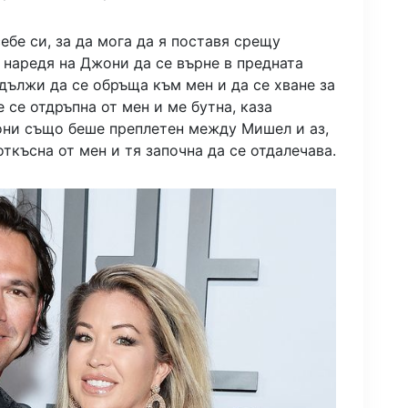
бе си, за да мога да я поставя срещу
 наредя на Джони да се върне в предната
дължи да се обръща към мен и да се хване за
 се отдръпна от мен и ме бутна, каза
они също беше преплетен между Мишел и аз,
ткъсна от мен и тя започна да се отдалечава.