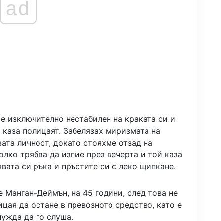
ad
е изключително нестабилен на краката си и
 каза полицаят. Забелязах миризмата на
ата личност, докато стояхме отзад на
олко трябва да изпие през вечерта и той каза
явата си ръка и пръстите си с леко щипкане.
е Манган-Деймън, на 45 години, след това не
ицая да остане в превозното средство, като е
нужда да го слуша.