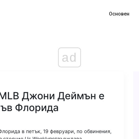
Основен
ad
 MLB Джони Деймън е
във Флорида
лорида в петък, 19 февруари, по обвинения,
ъстояние,
Us Weekly
потвърждава.