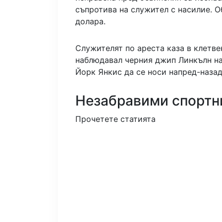
съпротива на служител с насилие. О
долара.
Служителят по ареста каза в клетве
наблюдавал черния джип Линкълн н
Йорк Янкис да се носи напред-назад 
Незабравими спортн
Прочетете статията