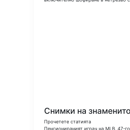
Снимки на знаменит
Прочетете статията
Пенсионираният играч на MLB, 47-г