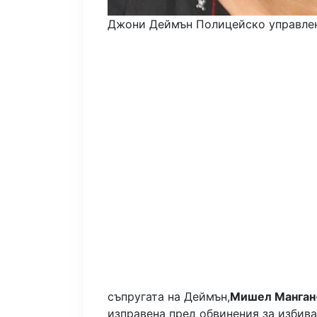
Джони Деймън
Полицейско управле
съпругата на Деймън,
Мишел Манган
изправена пред обвинения за избива