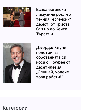
Всяка ергенска
лимузина рокля от
техния „ергенски“
дебют: от Триста
Сътър до Кейти
Търстън
Джордж Клуни
подстригва
собствената си
коса с Flowbee от
десетилетия:
„Слушай, човече,
това работи!“
Категории