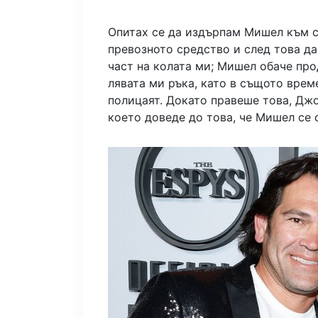
Опитах се да издърпам Мишел към се
превозното средство и след това да
част на колата ми; Мишел обаче про
лявата ми ръка, като в същото време
полицаят. Докато правеше това, Дж
което доведе до това, че Мишел се о