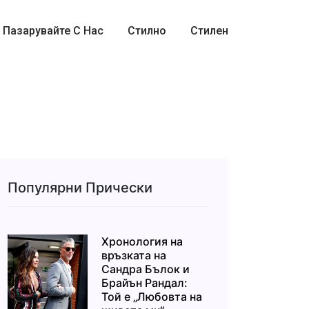
Пазарувайте С Нас
Стилно
Стилен
Популярни Прически
Хронология на
връзката на
Сандра Бълок и
Брайън Рандал:
Той е „Любовта на