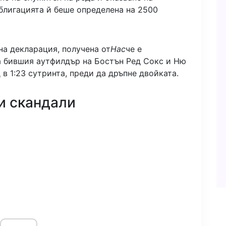
блигацията й беше определена на 2500
на декларация, получена от
Нас
че е
а бившия аутфилдър на Бостън Ред Сокс и Ню
в 1:23 сутринта, преди да дръпне двойката.
и скандали