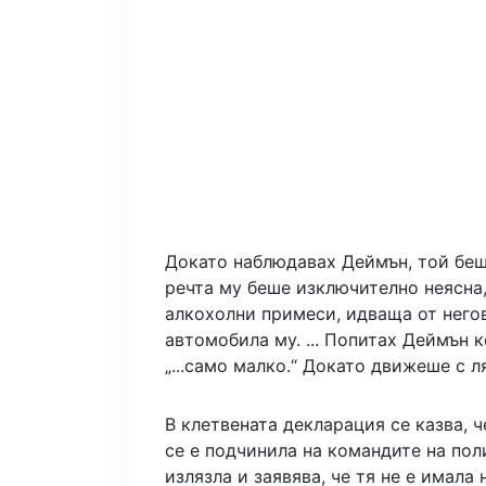
Докато наблюдавах Деймън, той беш
речта му беше изключително неясна,
алкохолни примеси, идваща от негов
автомобила му. ... Попитах Деймън к
„...само малко.“ Докато движеше с л
В клетвената декларация се казва, ч
се е подчинила на командите на пол
излязла и заявява, че тя не е имала 