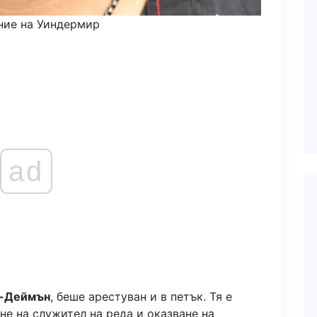
ние на Уиндермир
ad
-Деймън
, беше арестуван и в петък. Тя е
не на служител на реда и оказване на