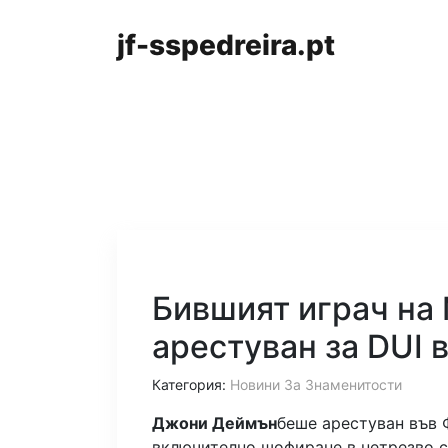
jf-sspedreira.pt
Бившият играч на
арестуван за DUI 
Категория:
Новини За Знаменитости
Джони Деймън
беше арестуван във Ф
включително шофиране в нетрезво с