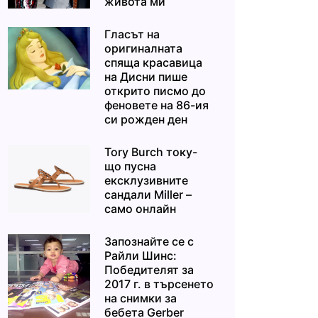
живота ми“
Гласът на
оригиналната
спяща красавица
на Дисни пише
открито писмо до
феновете на 86-ия
си рожден ден
Tory Burch току-
що пусна
ексклузивните
сандали Miller –
само онлайн
Запознайте се с
Райли Шинс:
Победителят за
2017 г. в търсенето
на снимки за
бебета Gerber