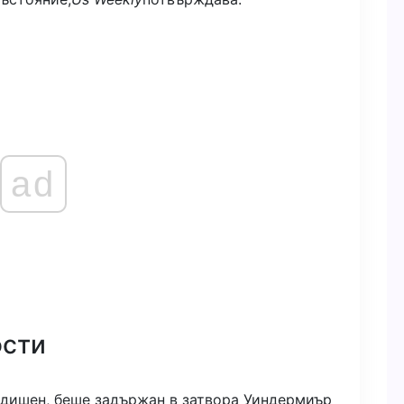
ad
ости
одишен, беше задържан в затвора Уиндермиър