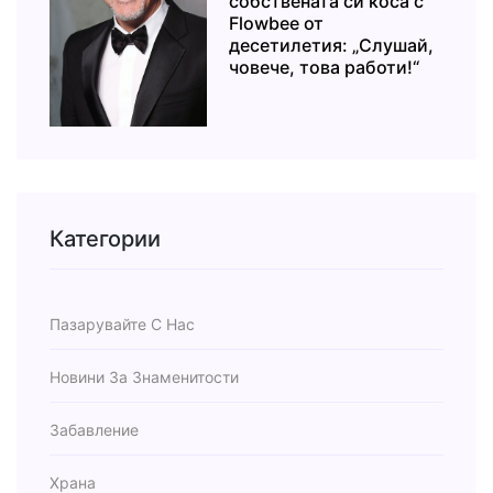
собствената си коса с
Flowbee от
десетилетия: „Слушай,
човече, това работи!“
Категории
Пазарувайте С Нас
Новини За Знаменитости
Забавление
Храна