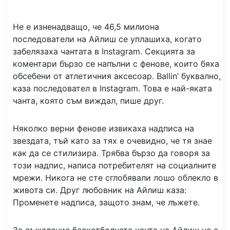
Не е изненадващо, че 46,5 милиона
последователи на Айлиш се уплашиха, когато
забелязаха чантата в Instagram. Секцията за
коментари бързо се напълни с фенове, които бяха
обсебени от атлетичния аксесоар. Ballin’ буквално,
каза последовател в Instagram. Това е най-яката
чанта, която съм виждал, пише друг.
Няколко верни фенове извикаха надписа на
звездата, тъй като за тях е очевидно, че тя знае
как да се стилизира. Трябва бързо да говоря за
този надпис, написа потребителят на социалните
мрежи. Никога не сте сглобявали лошо облекло в
живота си. Друг любовник на Айлиш каза:
Променете надписа, защото знам, че лъжете.