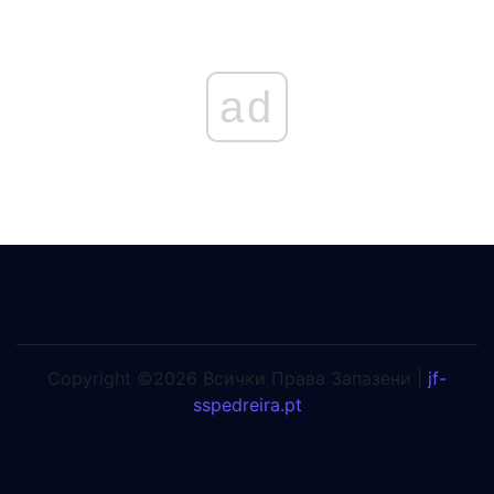
ad
Copyright ©2026 Всички Права Запазени |
jf-
sspedreira.pt