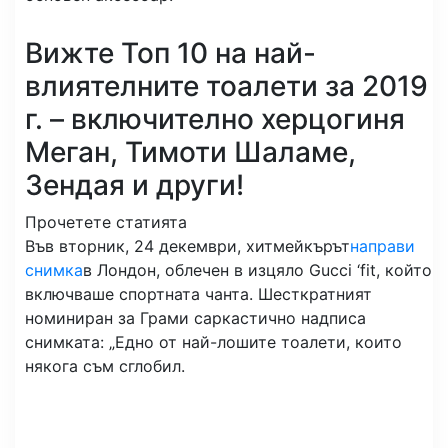
Вижте Топ 10 на най-
влиятелните тоалети за 2019
г. – включително херцогиня
Меган, Тимоти Шаламе,
Зендая и други!
Прочетете статията
Във вторник, 24 декември, хитмейкърът
направи
снимка
в Лондон, облечен в изцяло Gucci ‘fit, който
включваше спортната чанта. Шесткратният
номиниран за Грами саркастично надписа
снимката: „Едно от най-лошите тоалети, които
някога съм сглобил.