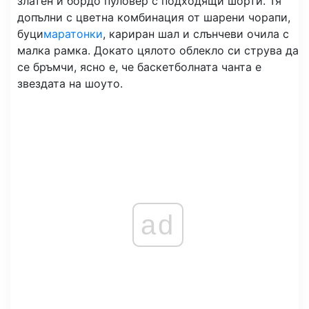
златен и бордо пуловер с подходящи шорти. Тя
допълни с цветна комбинация от шарени чорапи,
буци
маратонки
, кариран шал и слънчеви очила с
малка рамка. Докато цялото облекло си струва да
се бръмчи, ясно е, че баскетболната чанта е
звездата на шоуто.
ad