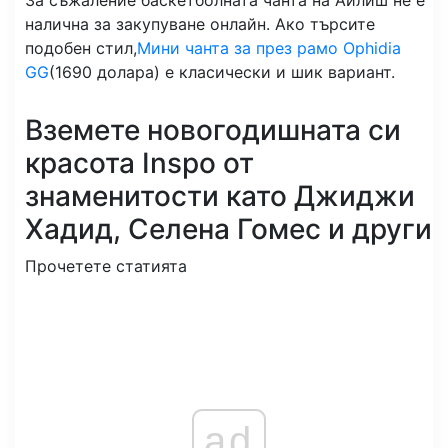
За съжаление баскетболната чанта на Айлиш не е
налична за закупуване онлайн. Ако търсите
подобен стил,
Мини чанта за през рамо Ophidia
GG
(1690 долара) е класически и шик вариант.
Вземете новогодишната си
красота Inspo от
знаменитости като Джиджи
Хадид, Селена Гомес и други
Прочетете статията
ad