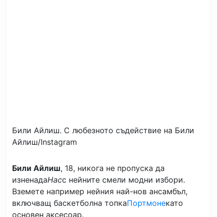
Били Айлиш.
С любезното съдействие на Били
Айлиш/Instagram
Били Айлиш
, 18, никога не пропуска да
изненада
Нас
с нейните смели модни избори.
Вземете например нейния най-нов ансамбъл,
включващ баскетболна топка
Портмоне
като
основен аксесоар.