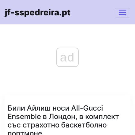
jf-sspedreira.pt
ad
Били Айлиш носи All-Gucci
Ensemble в Лондон, в комплект
със страхотно баскетболно
портмоне