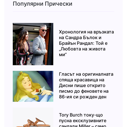
Популярни Прически
Хронология на връзката
на Сандра Бълок и
Брайън Рандал: Той е
„Любовта на живота
ми“
Гласът на оригиналната
спяща красавица на
Дисни пише открито
писмо до феновете на
86-ия си рожден ден
Tory Burch току-що
пусна ексклузивните
сандали Miller – само