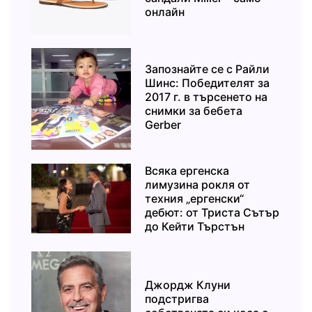
онлайн
Запознайте се с Райли
Шинс: Победителят за
2017 г. в търсенето на
снимки за бебета
Gerber
Всяка ергенска
лимузина рокля от
техния „ергенски“
дебют: от Триста Сътър
до Кейти Търстън
Джордж Клуни
подстригва