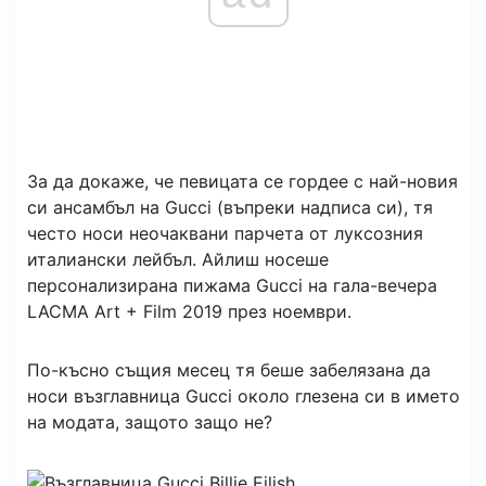
За да докаже, че певицата се гордее с най-новия
си ансамбъл на Gucci (въпреки надписа си), тя
често носи неочаквани парчета от луксозния
италиански лейбъл. Айлиш носеше
персонализирана пижама Gucci на гала-вечера
LACMA Art + Film 2019 през ноември.
По-късно същия месец тя беше забелязана да
носи възглавница Gucci около глезена си в името
на модата, защото защо не?