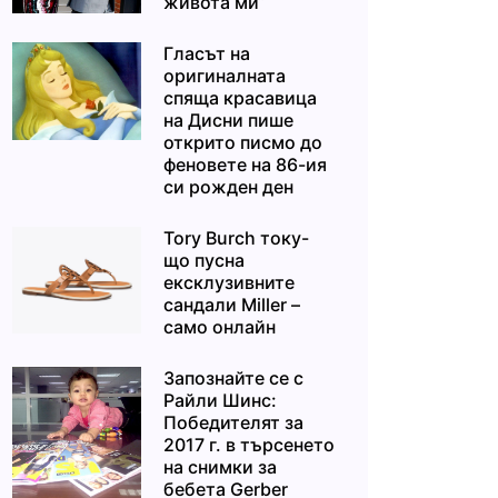
живота ми“
Гласът на
оригиналната
спяща красавица
на Дисни пише
открито писмо до
феновете на 86-ия
си рожден ден
Tory Burch току-
що пусна
ексклузивните
сандали Miller –
само онлайн
Запознайте се с
Райли Шинс:
Победителят за
2017 г. в търсенето
на снимки за
бебета Gerber