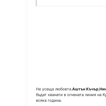
Не усеща любовта.
Аштън Къчър
,
Ни
бъдат хванати в огнената линия на 
всяка година.