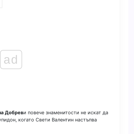
ad
на Добрев
и повече знаменитости не искат да
Купидон, когато Свети Валентин настъпва