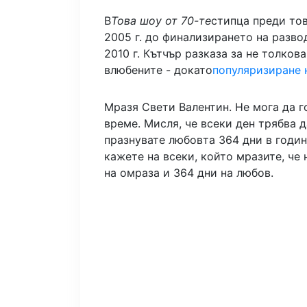
В
Това шоу от 70-те
стипца преди тов
2005 г. до финализирането на разво
2010 г. Кътчър разказа за не толков
влюбените - докато
популяризиране 
Мразя Свети Валентин. Не мога да г
време. Мисля, че всеки ден трябва д
празнувате любовта 364 дни в годин
кажете на всеки, който мразите, че
на омраза и 364 дни на любов.