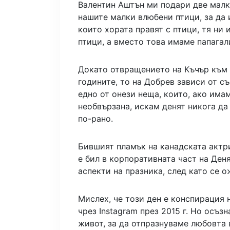
Валентин Аштън ми подари две малк
нашите малки влюбени птици, за да 
които хората правят с птици, тя н
птици, а вместо това имаме папагал
Докато отвращението на Къчър към 
годините, то на Добрев зависи от с
едно от онези неща, които, ако имам
необвързана, искам денят никога да
по-рано.
Бившият пламък на канадската актр
е бил в корпоративната част на Деня
аспекти на празника, след като се 
Мислех, че този ден е конспирация 
чрез Instagram през 2015 г. Но осъз
живот, за да отпразнуваме любовта 