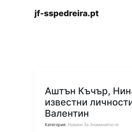
jf-sspedreira.pt
Аштън Къчър, Нин
известни личности
Валентин
Категория:
Новини За Знаменитости