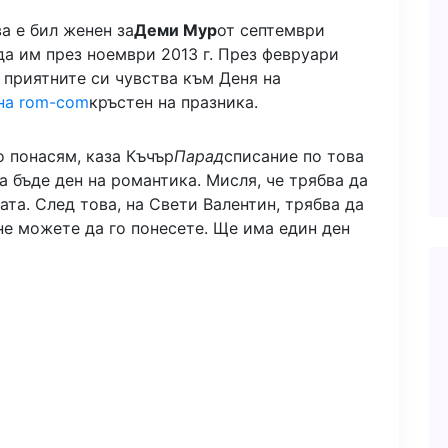
а е бил женен за
Деми Мур
от септември
да им през ноември 2013 г. През февруари
а приятните си чувства към Деня на
на rom-com
кръстен на празника.
о понасям, каза Къчър
Парад
списание по това
а бъде ден на романтика. Мисля, че трябва да
ата. След това, на Свети Валентин, трябва да
 не можете да го понесете. Ще има един ден