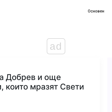
Основен
ad
а Добрев и още
, които мразят Свети