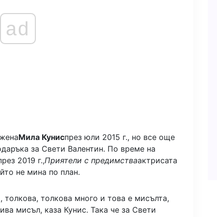
ad
ъжена
Мила Кунис
през юли 2015 г., но все още
одаръка за Свети Валентин. По време на
през 2019 г.,
Приятели с предимства
актрисата
йто не мина по план.
, толкова, толкова много и това е мисълта,
ива мисъл, каза Кунис. Така че за Свети