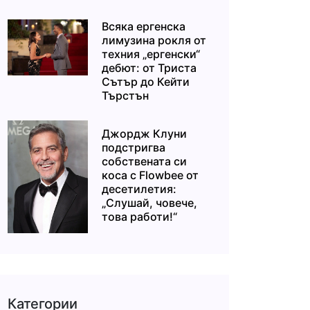
Всяка ергенска
лимузина рокля от
техния „ергенски“
дебют: от Триста
Сътър до Кейти
Търстън
Джордж Клуни
подстригва
собствената си
коса с Flowbee от
десетилетия:
„Слушай, човече,
това работи!“
Категории