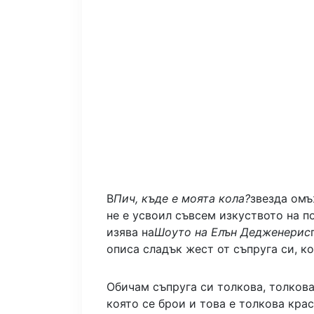
В
Пич, къде е моята кола?
звезда ом
не е усвоил съвсем изкуството на п
изява на
Шоуто на Елън Дедженерис
описа сладък жест от съпруга си, ко
Обичам съпруга си толкова, толкова
която се брои и това е толкова крас