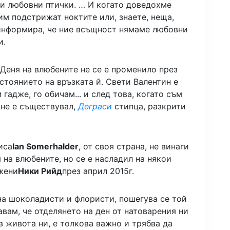
и любовни птички. … И когато доведохме
им подстрижат ноктите или, знаете, неща,
и информира, че ние всъщност нямаме любовни
и.
Деня на влюбените не се е променило през
ъстоянието на връзката й. Свети Валентин е
 гадже, го обичам... и след това, когато съм
 не е съществувал,
Деграси
стипца, разкрити
иса
Ian Somerhalder
, от своя страна, не винаги
 на влюбените, но се е насладил на някои
ожени
Ники Рийд
през април 2015г.
на шоколадисти и флористи, пошегува се той
навам, че отделянето на ден от натоварения ни
в живота ни, е толкова важно и трябва да