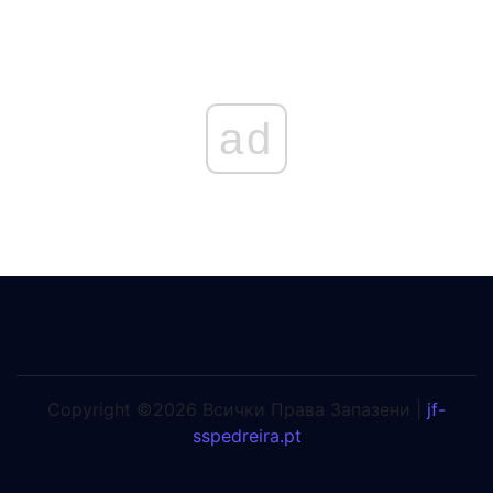
ad
Copyright ©2026 Всички Права Запазени |
jf-
sspedreira.pt