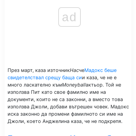
ad
През март, каза източник
Нас
че
Мадокс беше
свидетелствал срещу баща си
и каза, че не е
много ласкателно към
Moneyball
актьор. Той не
използва Пит като свое фамилно име на
документи, които не са законни, а вместо това
използва Джоли, добави вътрешен човек. Мадокс
иска законно да промени фамилното си име на
Джоли, което Анджелина каза, че не подкрепя.