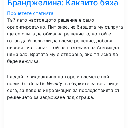
Бранджелина: Каквито бяха
Прочетете статията
Тъй като настоящото решение е само
ориентировъчно, Пит знае, че бившата му съпруга
ще се опита да обжалва решението, но той е
готов да й позволи да вземе решение, добавя
първият източник. Той не пожелава на Анджи да
няма зло. Вратата му е отворена, ако тя иска да
бъде вежлива.
Гледайте видеоклипа по-горе и вземете най-
новия брой на
Us Weekly
, на будките за вестници
сега, за повече информация за последствията от
решението за задържане под стража.