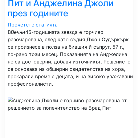
Пит и Анджелина Джоли
през годините
Прочетете статията
В
Вечни
45-годишната звезда е горчиво
разочарована, след като съдия Джон Оудъркърк
се произнесе в полза на бившия й съпруг, 57 г.,
по-рано този месец. Показанията на Анджелина
не са достоверни, добавя източникът. Решението
се основава на обширни свидетелства на хора,
прекарали време с децата, и на високо уважавани
професионалисти.