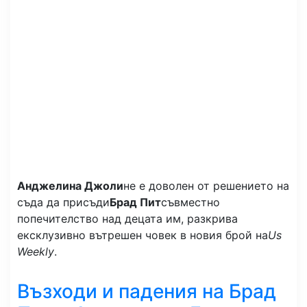
Анджелина Джоли
не е доволен от решението на
съда да присъди
Брад Пит
съвместно
попечителство над децата им, разкрива
ексклузивно вътрешен човек в новия брой на
Us
Weekly
.
Възходи и падения на Брад