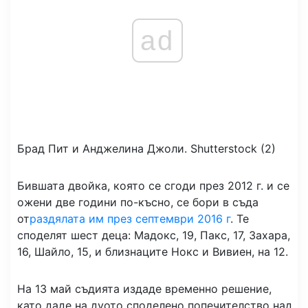
ad
Брад Пит и Анджелина Джоли.
Shutterstock (2)
Бившата двойка, която се сгоди през 2012 г. и се
ожени две години по-късно, се бори в съда
от
раздялата им през септември 2016 г
. Те
споделят шест деца: Мадокс, 19, Пакс, 17, Захара,
16, Шайло, 15, и близнаците Нокс и Вивиен, на 12.
На 13 май съдията издаде временно решение,
като даде на дуото споделено попечителство над