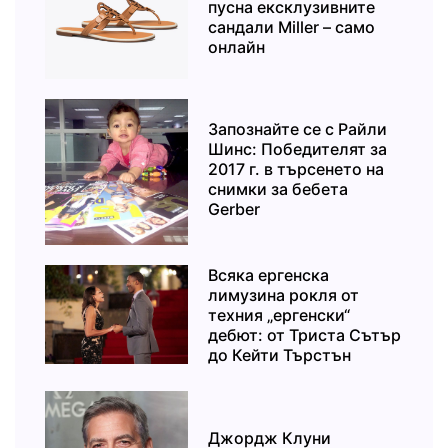
пусна ексклузивните
сандали Miller – само
онлайн
Запознайте се с Райли
Шинс: Победителят за
2017 г. в търсенето на
снимки за бебета
Gerber
Всяка ергенска
лимузина рокля от
техния „ергенски“
дебют: от Триста Сътър
до Кейти Търстън
Джордж Клуни