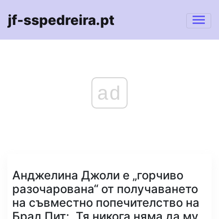
jf-sspedreira.pt
ad
Анджелина Джоли е „горчиво
разочарована“ от получаването
на съвместно попечителство на
Брад Пит: „Тя никога няма да му