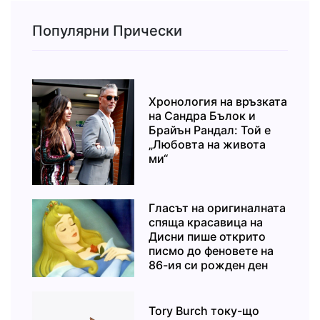
Популярни Прически
Хронология на връзката
на Сандра Бълок и
Брайън Рандал: Той е
„Любовта на живота
ми“
Гласът на оригиналната
спяща красавица на
Дисни пише открито
писмо до феновете на
86-ия си рожден ден
Tory Burch току-що