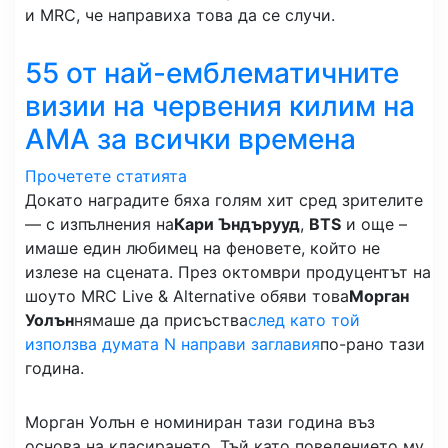
и MRC, че направиха това да се случи.
55 от най-емблематичните
визии на червения килим на
AMA за всички времена
Прочетете статията
Докато наградите бяха голям хит сред зрителите
— с изпълнения на
Кари Ъндърууд
,
BTS
и още –
имаше един любимец на феновете, който не
излезе на сцената. През октомври продуцентът на
шоуто MRC Live & Alternative обяви това
Морган
Уолън
нямаше да присъства
след като той
използва думата N направи заглавия
по-рано тази
година.
Морган Уолън е номиниран тази година въз
основа на класирането. Тъй като поведението му