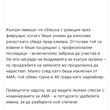
Кънтри певецът се сблъска с реакция през
февруари, когато беше уловен да използва
расистката обида пред камера. Оттогава той се
извини и беше посрещнат с професионални
последици – включително забрана да участва в
56-ите награди на Академията за кънтри музика –
но продажбите на записите му продължиха да
нарастват. Малко след като беше изключен от
AMA, той обяви турне в 46 града като хедлайнер.
Превъртете надолу, за да видите пълния списък с
номинираните за AMA - и потърсете удебелите
имена, за да разберете кой спечели: