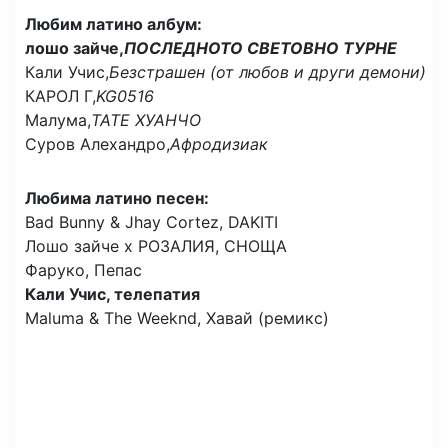
Любим латино албум:
лошо зайче,
ПОСЛЕДНОТО СВЕТОВНО ТУРНЕ
Кали Учис,
Безстрашен (от любов и други демони)
КАРОЛ Г,
KG0516
Малума,
ТАТЕ ХУАНЧО
Суров Алехандро,
Афродизиак
Любима латино песен:
Bad Bunny & Jhay Cortez, DAKITI
Лошо зайче х РОЗАЛИЯ, СНОЩА
Фаруко, Пепас
Кали Учис, телепатия
Maluma & The Weeknd, Хавай (ремикс)