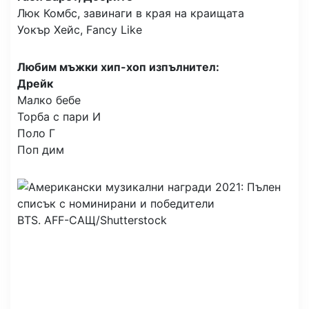
Люк Комбс, завинаги в края на краищата
Уокър Хейс, Fancy Like
Любим мъжки хип-хоп изпълнител:
Дрейк
Малко бебе
Торба с пари И
Поло Г
Поп дим
BTS.
AFF-САЩ/Shutterstock