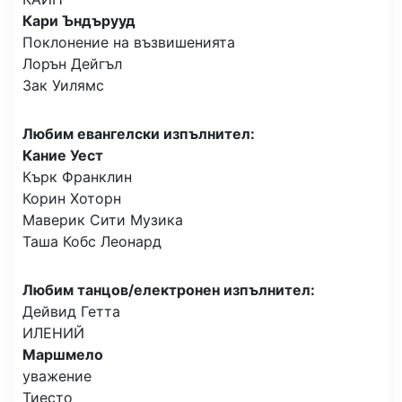
Кари Ъндърууд
Поклонение на възвишенията
Лорън Дейгъл
Зак Уилямс
Любим евангелски изпълнител:
Кание Уест
Кърк Франклин
Корин Хоторн
Маверик Сити Музика
Таша Кобс Леонард
Любим танцов/електронен изпълнител:
Дейвид Гетта
ИЛЕНИЙ
Маршмело
уважение
Тиесто