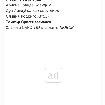
Ариана Гранде,
Позиции
Дуа Липа,
Бъдеща носталгия
Оливия Родриго,
КИСЕЛ
Тейлър Суифт,
завинаги
Хлапето LAROI,
ПО дяволите ЛЮБОВ
ad