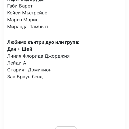
Габи Барет
Кейси Мъсгрейвс
Марън Морис
Миранда Ламбърт
Любимо кънтри дуо или група:
Дан + Шей
Линия Флорида Джорджия
Лейди А
Старият Доминион
Зак Браун бенд