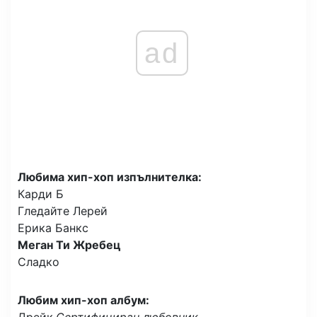
ad
Любима хип-хоп изпълнителка:
Карди Б
Гледайте Лерей
Ерика Банкс
Меган Ти Жребец
Сладко
Любим хип-хоп албум:
Дрейк,
Сертифициран любовник