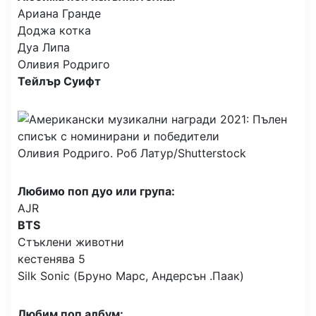
Ариана Гранде
Доджа котка
Дуа Липа
Оливия Родриго
Тейлър Суифт
Оливия Родриго.
Роб Латур/Shutterstock
Любимо поп дуо или група:
AJR
BTS
Стъклени животни
кестенява 5
Silk Sonic (Бруно Марс, Андерсън .Паак)
Любим поп албум: