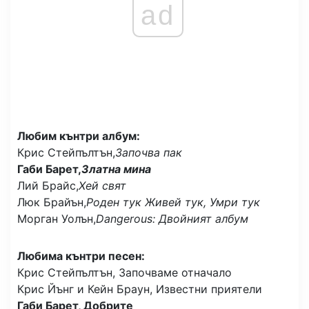
ad
Любим кънтри албум:
Крис Стейпълтън,
Започва пак
Габи Барет,
Златна мина
Лий Брайс,
Хей свят
Люк Брайън,
Роден тук Живей тук, Умри тук
Морган Уолън,
Dangerous: Двойният албум
Любима кънтри песен:
Крис Стейпълтън, Започваме отначало
Крис Йънг и Кейн Браун, Известни приятели
Габи Барет, Добрите