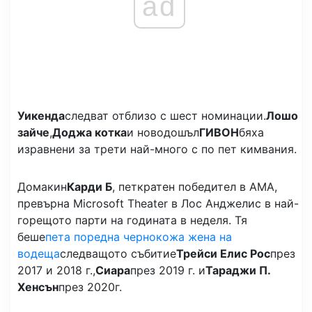
ad
Уикенда
следват отблизо с шест номинации.
Лошо
зайче
,
Доджа котка
и новодошъл
ГИВОН
бяха
изравнени за трети най-много с по пет кимвания.
Домакин
Карди Б
, петкратен победител в AMA,
превърна Microsoft Theater в Лос Анджелис в най-
горещото парти на годината в неделя. Тя
беше
пета поредна чернокожа жена на
водеща
следващото събитие
Трейси Елис Рос
през
2017 и 2018 г.,
Сиара
през 2019 г. и
Тараджи П.
Хенсън
през 2020г.