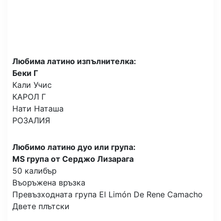
Любима латино изпълнителка:
Беки Г
Кали Учис
КАРОЛ Г
Нати Наташа
РОЗАЛИЯ
Любимо латино дуо или група:
MS група от Серджо Лизарага
50 калибър
Въоръжена връзка
Превъзходната група El Limón De Rene Camacho
Двете плътски