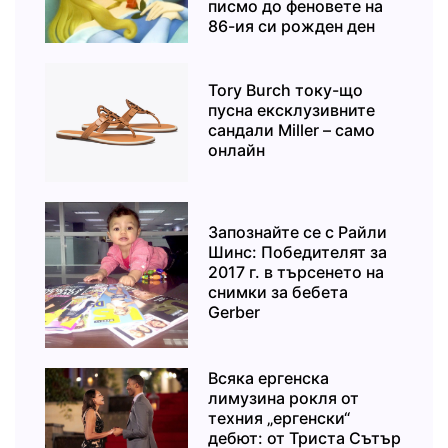
писмо до феновете на
86-ия си рожден ден
Tory Burch току-що
пусна ексклузивните
сандали Miller – само
онлайн
Запознайте се с Райли
Шинс: Победителят за
2017 г. в търсенето на
снимки за бебета
Gerber
Всяка ергенска
лимузина рокля от
техния „ергенски“
дебют: от Триста Сътър