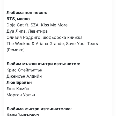
Любима поп песен:
BTS, масло
Doja Cat ft. SZA, Kiss Me More
Дуа Липа, Левитира
Оливия Родриго, шофьорска книжка
The Weeknd & Ariana Grande, Save Your Tears
(Ремикс)
Любим мъжки кънтри изпълнител:
Крис Стейпълтън
Джейсън Алдийн
Люк Брайън
Люк Комбс
Морган Уолън
Любима кънтри изпълнителка:
Кари Ъндърууд