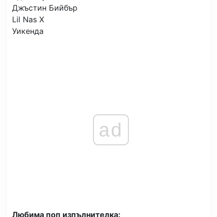
Джъстин Бийбър
Lil Nas X
Уикенда
ad
Любима поп изпълнителка: