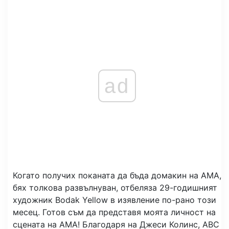
ad
Когато получих поканата да бъда домакин на AMA,
бях толкова развълнуван, отбеляза 29-годишният
художник Bodak Yellow в изявление по-рано този
месец. Готов съм да представя моята личност на
сцената на AMA! Благодаря на Джеси Колинс, ABC