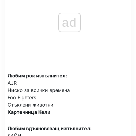
ad
Любим рок изпълнител:
AJR
Ниско за всички времена
Foo Fighters
Стъклени животни
Картечница Кели
Любим вдъхновяващ изпълнител:
КАЙН