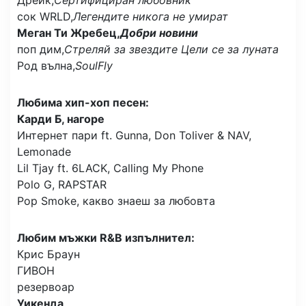
сок WRLD,
Легендите никога не умират
Меган Ти Жребец,
Добри новини
поп дим,
Стреляй за звездите Цели се за луната
Род вълна,
SoulFly
Любима хип-хоп песен:
Карди Б, нагоре
Интернет пари ft. Gunna, Don Toliver & NAV,
Lemonade
Lil Tjay ft. 6LACK, Calling My Phone
Polo G, RAPSTAR
Pop Smoke, какво знаеш за любовта
Любим мъжки R&B изпълнител:
Крис Браун
ГИВОН
резервоар
Уикенда