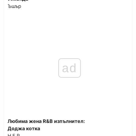
Ъшър
ad
Любима жена R&B изпълнител:
Доджа котка
H.E.R.