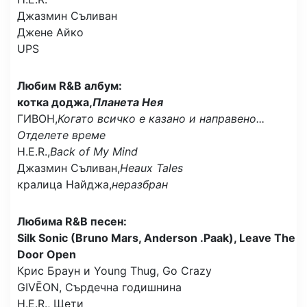
Джазмин Съливан
Джене Айко
UPS
Любим R&B албум:
котка доджа,
Планета Нея
ГИВОН,
Когато всичко е казано и направено...
Отделете време
H.E.R.,
Back of My Mind
Джазмин Съливан,
Heaux Tales
кралица Найджа,
неразбран
Любима R&B песен:
Silk Sonic (Bruno Mars, Anderson .Paak), Leave The
Door Open
Крис Браун и Young Thug, Go Crazy
GIVĒON, Сърдечна годишнина
H.E.R., Щети