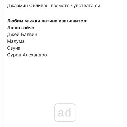
Джазмин Съливан, вземете чувствата си
Любим мъжки латино изпълнител:
Лошо зайче
Джей Балвин
Малума
Озуна
Суров Алехандро
ad