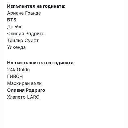
Изпълнител на годината:
Ариана Гранде
BTS
Дрейк
Оливия Родриго
Тейлър Суифт
Уикенда
Нов изпълнител на годината:
24k Goldn
ГИВОН
Маскиран вълк
Оливия Родриго
Хлапето LAROI