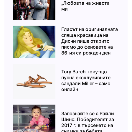
„Любовта на живота
ми“
Гласът на оригиналната
спяща красавица на
Дисни пише открито
писмо до феновете на
86-ия си рожден ден
Tory Burch току-що
пусна ексклузивните
сандали Miller – само
онлайн
Запознайте се с Райли
Шинс: Победителят за
2017 г. в търсенето на
снимки за бебета