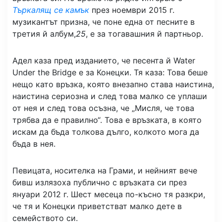
Търкалящ се камък
през ноември 2015 г.
музикантът призна, че поне една от песните в
третия й албум,
25
, е за тогавашния й партньор.
Адел каза пред изданието, че песента й Water
Under the Bridge е за Конецки. Тя каза: Това беше
нещо като връзка, която внезапно става наистина,
наистина сериозна и след това малко се уплаши
от нея и след това осъзна, че „Мисля, че това
трябва да е правилно“. Това е връзката, в която
искам да бъда толкова дълго, колкото мога да
бъда в нея.
Певицата, носителка на Грами, и нейният вече
бивш излязоха публично с връзката си през
януари 2012 г. Шест месеца по-късно тя разкри,
че тя и Конецки приветстват малко дете в
семейството си.