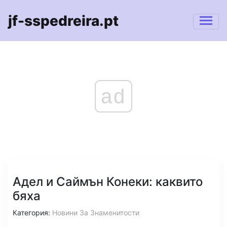
jf-sspedreira.pt
ad
Адел и Саймън Конеки: каквито
бяха
Категория:
Новини За Знаменитости