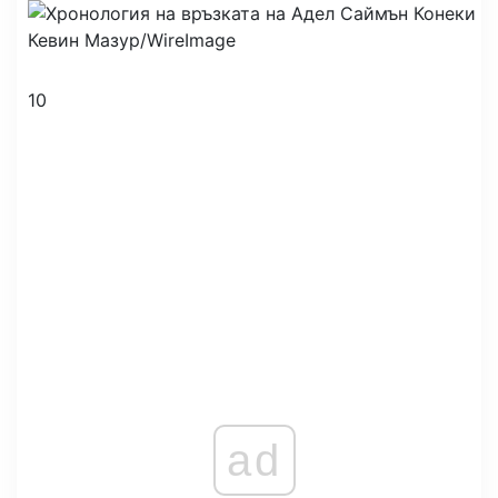
Кевин Мазур/WireImage
10
ad