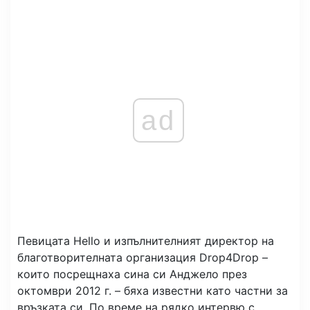
ad
Певицата Hello и изпълнителният директор на
благотворителната организация Drop4Drop –
които посрещнаха сина си Анджело през
октомври 2012 г. – бяха известни като частни за
връзката си. По време на рядко интервю с