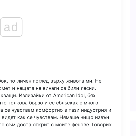
ad
ок, по-личен поглед върху живота ми. Не
мет и нещата не винаги са били лесни.
кващи. Излизайки от American Idol, бях
те толкова бързо и се сблъсках с много
да се чувствам комфортно в тази индустрия и
е видят как се чувствам. Нямаше нищо извън
то съм доста открит с моите фенове. Говорих