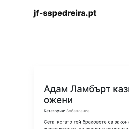
jf-sspedreira.pt
Адам Ламбърт казв
ожени
Категория:
Забавление
Сега, когато гей браковете са закон
знаменитости ще скачат в самолета,