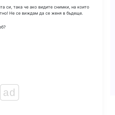
та си, така че ако видите снимки, на които
отно! Не се виждам да се женя в бъдеще.
еб?
ad