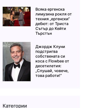
Всяка ергенска
лимузина рокля от
техния „ергенски“
дебют: от Триста
Сътър до Кейти
Търстън
Джордж Клуни
подстригва
собствената си
коса с Flowbee от
десетилетия:
„Слушай, човече,
това работи!“
Категории