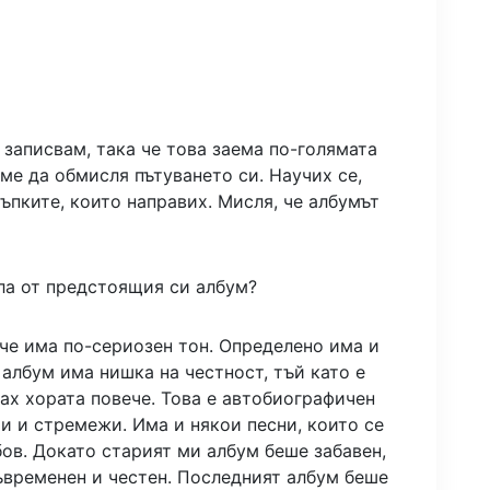
и записвам, така че това заема по-голямата
ме да обмисля пътуването си. Научих се,
тъпките, които направих. Мисля, че албумът
ла от предстоящия си албум?
, че има по-сериозен тон. Определено има и
 албум има нишка на честност, тъй като е
нах хората повече. Това е автобиографичен
и и стремежи. Има и някои песни, които се
ов. Докато старият ми албум беше забавен,
съвременен и честен. Последният албум беше