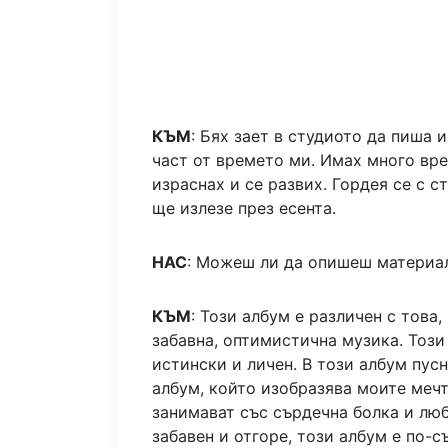
КЪМ
: Бях зает в студиото да пиша 
част от времето ми. Имах много вре
израснах и се развих. Гордея се с с
ще излезе през есента.
НАС
: Можеш ли да опишеш материа
КЪМ
: Този албум е различен с това
забавна, оптимистична музика. Този
истински и личен. В този албум пус
албум, който изобразява моите мечт
занимават със сърдечна болка и люб
забавен и отгоре, този албум е по-