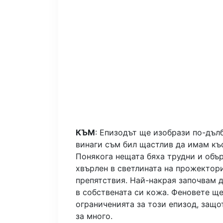
КЪМ
: Епизодът ще изобрази по-дълб
винаги съм бил щастлив да имам къс
Понякога нещата бяха трудни и обър
хвърлен в светлината на прожектори
препятствия. Най-накрая започвам 
в собствената си кожа. Феновете щ
ограниченията за този епизод, защо
за много.