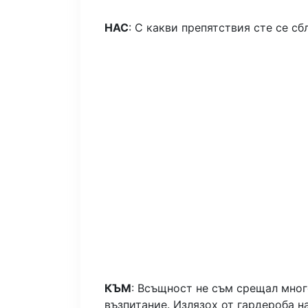
НАС
: С какви препятствия сте се сб
КЪМ
: Всъщност не съм срещал мног
възпитание. Излязох от гардероба 