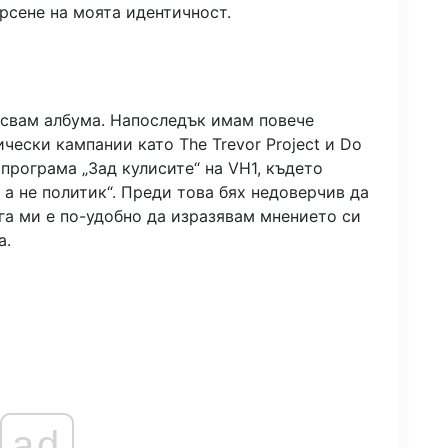
ърсене на моята идентичност.
писвам албума. Напоследък имам повече
чески кампании като The Trevor Project и Do
 програма „Зад кулисите“ на VH1, където
, а не политик“. Преди това бях недоверчив да
га ми е по-удобно да изразявам мнението си
а.
ad