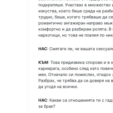
подкрепяше. Участвах в множество 
изкуства, което беше среда на разб
трудно, беше, когато трябваше да се
романтично ангажиран направо мъж,
комфортно и да разбирам ролята. В 
наркотици, но това не повлия по ни
НАС
: Смятате ли, че вашата сексуа
КЪМ
: Това предизвика спорове и в 
кариерата, особено след като повеч
мен. Отначало си помислих, отидох 
Разбрах, че трябва да се доверя на 
да угодя на всички.
НАС
: Какви са отношенията ти с га
за брак?