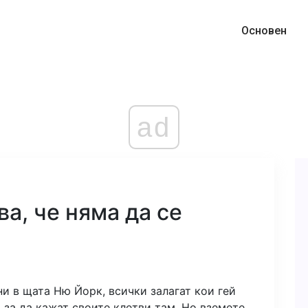
Основен
ad
а, че няма да се
ни в щата Ню Йорк, всички залагат кои гей
 за да кажат своите клетви там. Но вземете