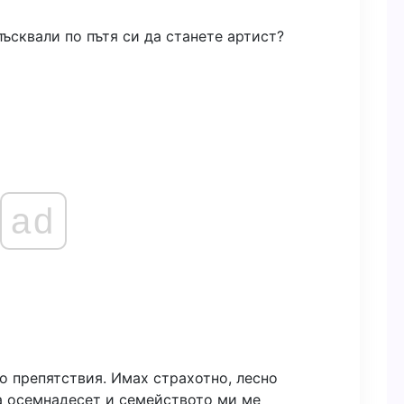
лъсквали по пътя си да станете артист?
ad
о препятствия. Имах страхотно, лесно
на осемнадесет и семейството ми ме