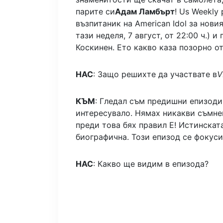
парите си
Адам Ламбърт
! Us Weekly
възпитаник на American Idol за нови
тази неделя, 7 август, от 22:00 ч.) 
Коскинен. Ето какво каза позорно от
НАС
: Защо решихте да участвате в
V
КЪМ
: Гледал съм предишни епизоди 
интересувало. Нямах никакви съмне
преди това бях правил E! Истинскат
биографична. Този епизод се фокуси
НАС
: Какво ще видим в епизода?