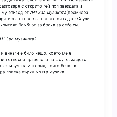
 разговаря с открито гей поп звездата и
я му епизод от
VH1 Зад музиката
(премиера
и притисна въпрос за новото си гадже Саули
критият Ламбърт за брака за себе си.
H1 Зад музиката?
и винаги е било нещо, което ме е
ния относно правенето на шоуто, защото
а холивудска история, която беше по-
ра повече върху моята музика.