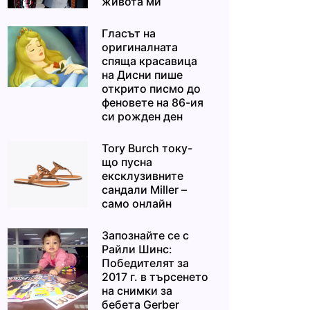
живота ми“
Гласът на
оригиналната
спяща красавица
на Дисни пише
открито писмо до
феновете на 86-ия
си рожден ден
Tory Burch току-
що пусна
ексклузивните
сандали Miller –
само онлайн
Запознайте се с
Райли Шинс:
Победителят за
2017 г. в търсенето
на снимки за
бебета Gerber