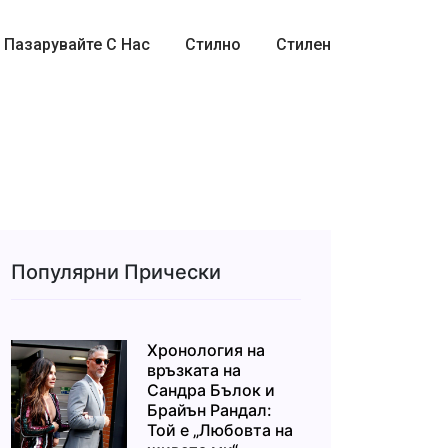
Пазарувайте С Нас
Стилно
Стилен
Популярни Прически
Хронология на
връзката на
Сандра Бълок и
Брайън Рандал:
Той е „Любовта на