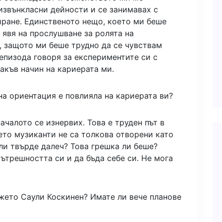
извънкласни дейности и се занимавах с
иране. Единственото нещо, което ми беше
 явя на прослушване за ролята на
 защото ми беше трудно да се чувствам
епизода говоря за експериментите си с
какъв начин на кариерата ми.
лна ориентация е повлияла на кариерата ви?
началото се изнервих. Това е труден път в
ето музиканти не са толкова отворени като
ли твърде далеч? Това грешка ли беше?
вътрешността си и да бъда себе си. Не мога
джето Саули Коскинен? Имате ли вече планове