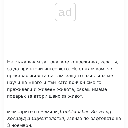
ad
Не съжалявам за това, което преживях, каза тя,
за да приключи интервюто. Не съжалявам, че
прекарах живота си там, защото наистина ме
научи на много и тъй като всички сме го
преживели и живеем живота, сякаш имаме
подарък за втори шанс за живот.
мемоарите на Ремини,
Troublemaker: Surviving
Холивуд и Сциентология
, излиза по рафтовете на
3 ноември.