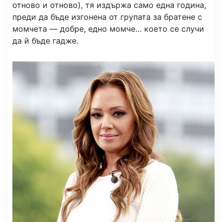
отново и отново), тя издържа само една година,
преди да бъде изгонена от групата за братене с
момчета — добре, едно момче… което се случи
да й бъде гадже.