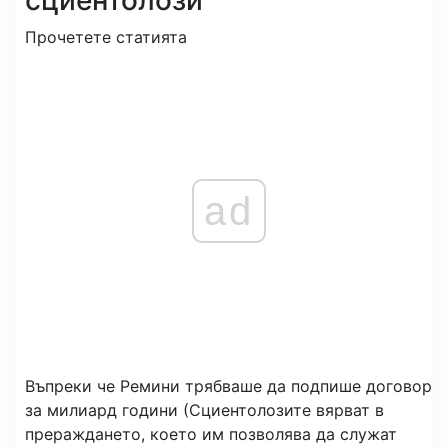
Прочетете статията
ad
Въпреки че Ремини трябваше да подпише договор
за милиард години (Сциентолозите вярват в
прераждането, което им позволява да служат