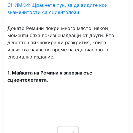
СНИМКИ: Щракнете тук, за да видите кои
знаменитости са сциентолози
Докато Ремини покри много място, някои
моменти бяха по-изненадващи от други. Ето
деветте най-шокиращи разкрития, които
излязоха наяве по време на едночасовото
специално издание.
1. Майката на Ремини я запозна със
сциентологията.