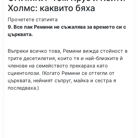
Холмс: каквито бяха
Прочетете статията
9. Все пак Ремини не съжалява за времето си с
църквата.
Въпреки всичко това, Ремини вижда стойност в
трите десетилетия, които тя и най-близките й
членове на семейството прекараха като
сциентолози. (Когато Ремини се оттегли от
църквата, нейният съпруг, майка и сестра я
последваха.)