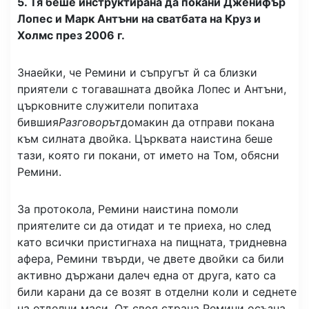
5. Тя беше инструктирана да покани Дженифър
Лопес и Марк Антъни на сватбата на Круз и
Холмс през 2006 г.
Знаейки, че Ремини и съпругът й са близки
приятели с тогавашната двойка Лопес и Антъни,
църковните служители попитаха
бившия
Разговорът
домакин да отправи покана
към силната двойка. Църквата наистина беше
тази, която ги покани, от името на Том, обясни
Ремини.
За протокола, Ремини наистина помоли
приятелите си да отидат и те приеха, но след
като всички пристигнаха на пищната, тридневна
афера, Ремини твърди, че двете двойки са били
активно държани далеч една от друга, като са
били карани да се возят в отделни коли и седнете
на отделни маси. От своя страна Ремини осъзна,