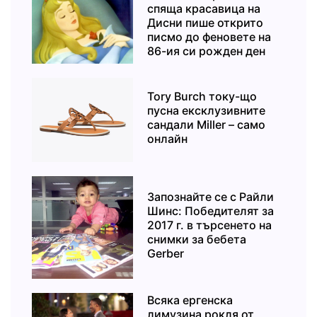
спяща красавица на
Дисни пише открито
писмо до феновете на
86-ия си рожден ден
Tory Burch току-що
пусна ексклузивните
сандали Miller – само
онлайн
Запознайте се с Райли
Шинс: Победителят за
2017 г. в търсенето на
снимки за бебета
Gerber
Всяка ергенска
лимузина рокля от