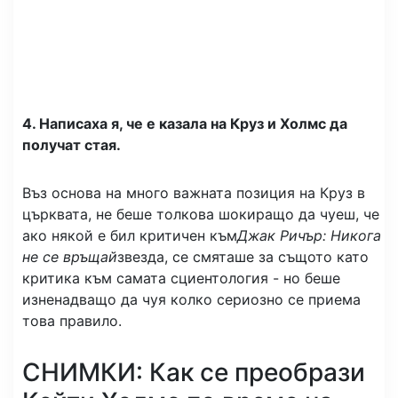
4. Написаха я, че е казала на Круз и Холмс да
получат стая.
Въз основа на много важната позиция на Круз в
църквата, не беше толкова шокиращо да чуеш, че
ако някой е бил критичен към
Джак Ричър: Никога
не се връщай
звезда, се смяташе за същото като
критика към самата сциентология - но беше
изненадващо да чуя колко сериозно се приема
това правило.
СНИМКИ: Как се преобрази