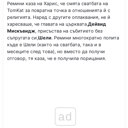
Ремини каза на Харис, че смята сватбата на
TomKat за повратна точка в отношенията й с
религията. Наред с другите оплаквания, не й
харесваше, че главата на църквата,
Дейвид
Мискъвидж
, присъства на събитието без
съпругата си,
Шели
. Ремини многократно попита
къде е Шели (както на сватбата, така и в
месеците след това), но вместо да получи
отговор, тя каза, че е получила порицания.
ad