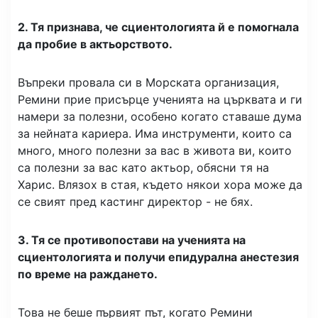
2. Тя признава, че сциентологията й е помогнала
да пробие в актьорството.
Въпреки провала си в Морската организация,
Ремини прие присърце ученията на църквата и ги
намери за полезни, особено когато ставаше дума
за нейната кариера. Има инструменти, които са
много, много полезни за вас в живота ви, които
са полезни за вас като актьор, обясни тя на
Харис. Влязох в стая, където някои хора може да
се свият пред кастинг директор - не бях.
3. Тя се противопостави на ученията на
сциентологията и получи епидурална анестезия
по време на раждането.
Това не беше първият път, когато Ремини