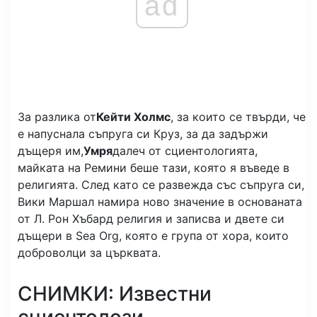
ad
За разлика от
Кейти Холмс
, за които се твърди, че
е напуснала съпруга си Круз, за ​​да задържи
дъщеря им,
Умря
далеч от сциентологията,
майката на Ремини беше тази, която я въведе в
религията. След като се развежда със съпруга си,
Вики Маршал намира ново значение в основаната
от Л. Рон Хъбард религия и записва и двете си
дъщери в Sea Org, която е група от хора, които
доброволци за църквата.
СНИМКИ: Известни
сциентолози