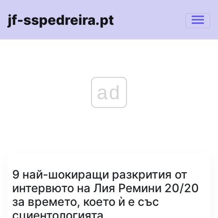
jf-sspedreira.pt
ad
9 най-шокиращи разкрития от
интервюто на Лия Ремини 20/20
за времето, което ѝ е със
сциентологията