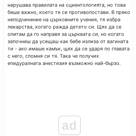
нарушава правилата на сциентологията, но това
беше важно, което тя се противопостави. В пряко
неподчинение на църковните учения, тя избра
лекарства, когато ражда детето си. Щях да се
опитам да го направя за църквата си, но когато
започнеш да усещаш как бебе излиза от вагината
ти - ако имаше камък, щях да се ударя по главата
с него, спомня си тя. Така че получих
епидуралната анестезия възможно най-бързо.
ad