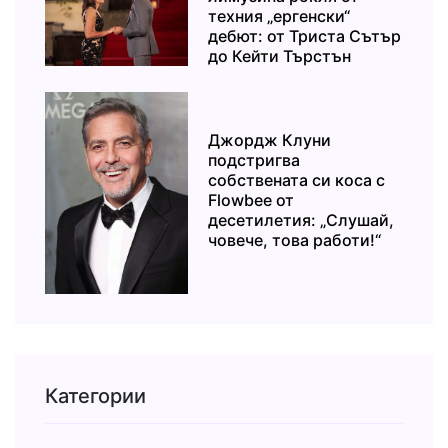
техния „ергенски“
дебют: от Триста Сътър
до Кейти Търстън
Джордж Клуни
подстригва
собствената си коса с
Flowbee от
десетилетия: „Слушай,
човече, това работи!“
Категории