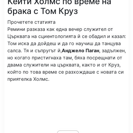
Кейти Холмс по време на
брака с Том Круз
Прочетете статията
Ремини разказа как една вечер служител от
Църквата на сциентологията й се обадил и казал:
Том иска да дойдеш и да го научиш да танцува
салса. Тя и съпругът й,
Анджело Паган
, задължен,
но когато пристигнаха там, бяха посрещнати от
двама служители на църквата, както и от Круз,
който по това време се разхождаше с новата си
приятелка Холмс.