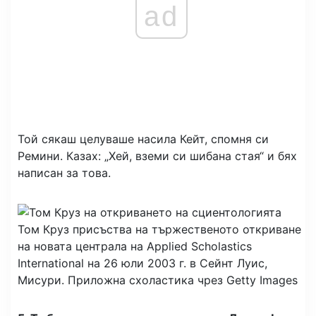
ad
Той сякаш целуваше насила Кейт, спомня си
Ремини. Казах: „Хей, вземи си шибана стая“ и бях
написан за това.
Том Круз присъства на тържественото откриване
на новата централа на Applied Scholastics
International на 26 юли 2003 г. в Сейнт Луис,
Мисури.
Приложна схоластика чрез Getty Images