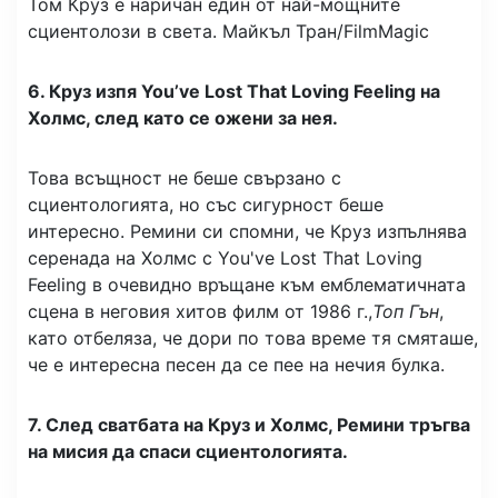
Том Круз е наричан един от най-мощните
сциентолози в света.
Майкъл Тран/FilmMagic
6. Круз изпя You’ve Lost That Loving Feeling на
Холмс, след като се ожени за нея.
Това всъщност не беше свързано с
сциентологията, но със сигурност беше
интересно. Ремини си спомни, че Круз изпълнява
серенада на Холмс с You've Lost That Loving
Feeling в очевидно връщане към емблематичната
сцена в неговия хитов филм от 1986 г.,
Топ Гън
,
като отбеляза, че дори по това време тя смяташе,
че е интересна песен да се пее на нечия булка.
7. След сватбата на Круз и Холмс, Ремини тръгва
на мисия да спаси сциентологията.