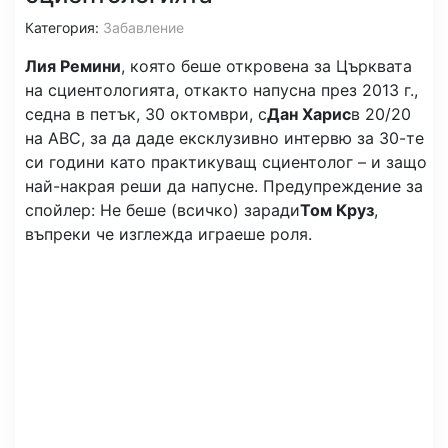
Категория:
Забавление
Лия Ремини
, която беше откровена за Църквата
на сциентологията, откакто напусна през 2013 г.,
седна в петък, 30 октомври, с
Дан Харис
в 20/20
на ABC, за да даде ексклузивно интервю за 30-те
си години като практикуващ сциентолог – и защо
най-накрая реши да напусне. Предупреждение за
спойлер: Не беше (всичко) заради
Том Круз
,
въпреки че изглежда играеше роля.