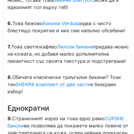
идеалният гол върху теб!
6.
Това бежово
Бикини Verdusa
идва с чисто
блестящо покритие и ние сме напълно обсебени!
7.
Това светлокафяво
Лилози бикини
придава нюанс
на кожата, но добавя малко допълнителна
пикантност със своята текстура и подстригване!
8.
Обичате класически триъгълни бикини? Този
тен
SHEKINI комплект от две части
е безкраен
избор!
Еднократни
9.
Страничният изрез на това едно рамо
CUPSHE
бански
ви позволява да покажете малко повече от
действителната си кожа, освен нейния прекрасен