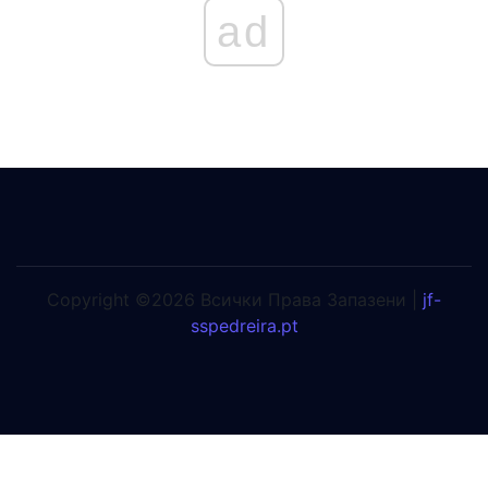
ad
Copyright ©2026 Всички Права Запазени |
jf-
sspedreira.pt