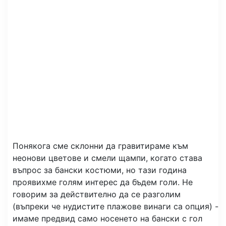
Понякога сме склонни да гравитираме към
неонови цветове и смели щампи, когато става
въпрос за бански костюми, но тази година
проявихме голям интерес да бъдем голи. Не
говорим за действително да се разголим
(въпреки че нудистите плажове винаги са опция) -
имаме предвид само носенето на бански с гол