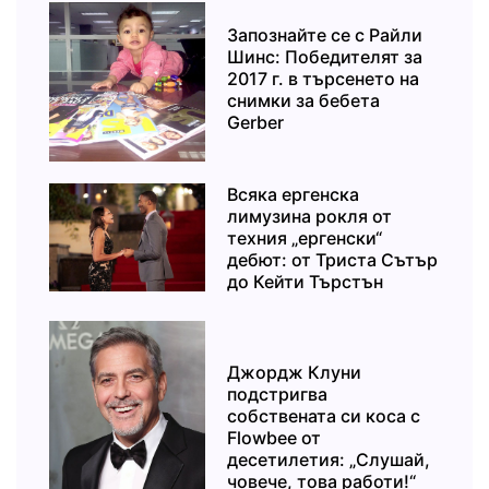
Запознайте се с Райли
Шинс: Победителят за
2017 г. в търсенето на
снимки за бебета
Gerber
Всяка ергенска
лимузина рокля от
техния „ергенски“
дебют: от Триста Сътър
до Кейти Търстън
Джордж Клуни
подстригва
собствената си коса с
Flowbee от
десетилетия: „Слушай,
човече, това работи!“