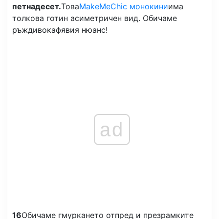
петнадесет.
Това
MakeMeChic монокини
има
толкова готин асиметричен вид. Обичаме
ръждивокафявия нюанс!
ad
16
Обичаме гмуркането отпред и презрамките