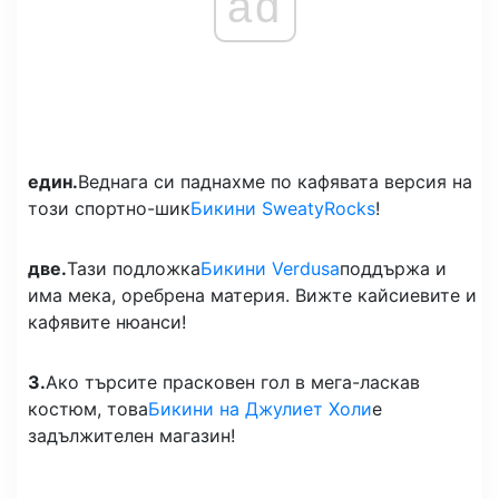
ad
един.
Веднага си паднахме по кафявата версия на
този спортно-шик
Бикини SweatyRocks
!
две.
Тази подложка
Бикини Verdusa
поддържа и
има мека, оребрена материя. Вижте кайсиевите и
кафявите нюанси!
3.
Ако търсите прасковен гол в мега-ласкав
костюм, това
Бикини на Джулиет Холи
е
задължителен магазин!