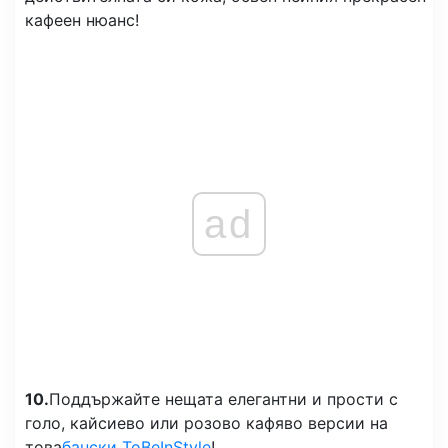
кафеен нюанс!
ad
10.
Поддържайте нещата елегантни и прости с
голо, кайсиево или розово кафяво версии на
това
бански ToBeInStyle
!