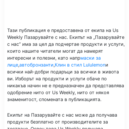
Тази публикация е предоставена от екипа на Us
Weekly Пазарувайте с нас. Екипът на „Пазарувайте
с нас“ има за цел да подчертае продукти и услуги,
които нашите читатели могат да намерят
интересни и полезни, като напр
маски за
лице
,
автобронзанти
,
Клин в стил Lululemon
и
всички най-добри подаръци за всички в живота
ви. Изборът на продукти и услуги обаче по
никакъв начин не е предназначен да представлява
одобрение нито от Us Weekly, нито от някоя
знаменитост, спомената в публикацията.
Екипът на Пазарувайте с нас може да получава
продукти безплатно от производителите за
тестване. Освен това Us Weekly получава