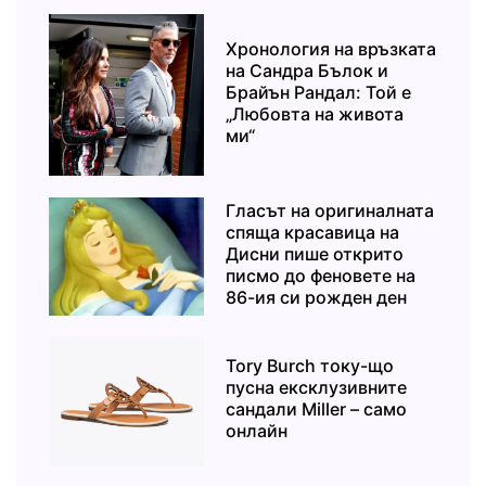
Хронология на връзката
на Сандра Бълок и
Брайън Рандал: Той е
„Любовта на живота
ми“
Гласът на оригиналната
спяща красавица на
Дисни пише открито
писмо до феновете на
86-ия си рожден ден
Tory Burch току-що
пусна ексклузивните
сандали Miller – само
онлайн