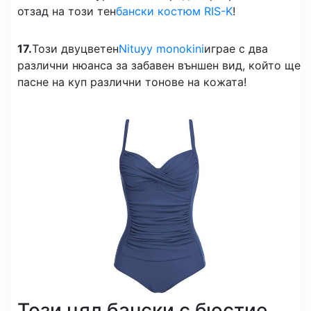
отзад на този тен
бански костюм RIS-K
!
17.
Този двуцветен
Nituyy monokini
играе с два
различни нюанса за забавен външен вид, който ще
пасне на куп различни тонове на кожата!
Този цял бански с бюстие