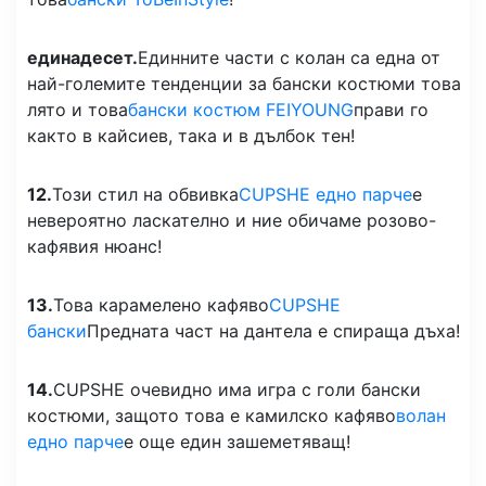
единадесет.
Единните части с колан са една от
най-големите тенденции за бански костюми това
лято и това
бански костюм FEIYOUNG
прави го
както в кайсиев, така и в дълбок тен!
12.
Този стил на обвивка
CUPSHE едно парче
е
невероятно ласкателно и ние обичаме розово-
кафявия нюанс!
13.
Това карамелено кафяво
CUPSHE
бански
Предната част на дантела е спираща дъха!
14.
CUPSHE очевидно има игра с голи бански
костюми, защото това е камилско кафяво
волан
едно парче
е още един зашеметяващ!