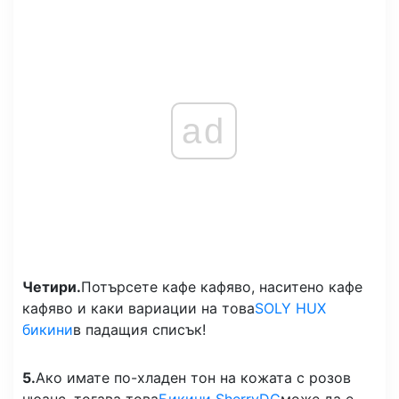
ad
Четири.
Потърсете кафе кафяво, наситено кафе
кафяво и каки вариации на това
SOLY HUX
бикини
в падащия списък!
5.
Ако имате по-хладен тон на кожата с розов
нюанс, тогава това
Бикини SherryDC
може да е