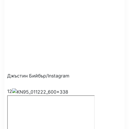
Джъстин Бийбър/Instagram
12