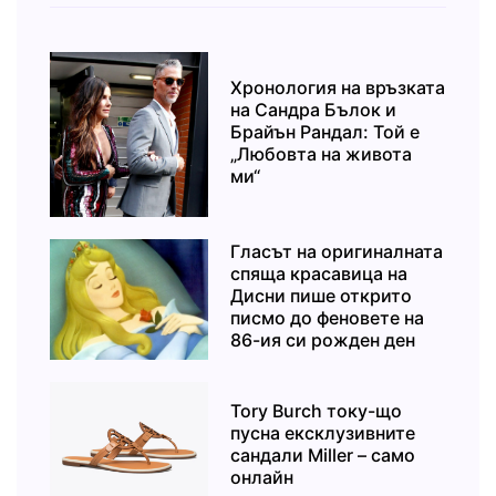
Хронология на връзката
на Сандра Бълок и
Брайън Рандал: Той е
„Любовта на живота
ми“
Гласът на оригиналната
спяща красавица на
Дисни пише открито
писмо до феновете на
86-ия си рожден ден
Tory Burch току-що
пусна ексклузивните
сандали Miller – само
онлайн