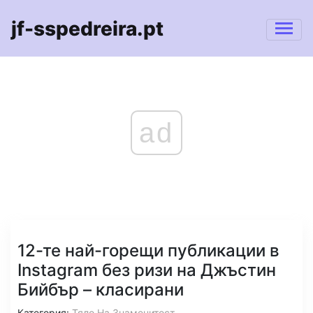
jf-sspedreira.pt
ad
12-те най-горещи публикации в
Instagram без ризи на Джъстин
Бийбър – класирани
Категория:
Тяло На Знаменитост