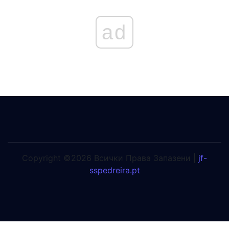
ad
Copyright ©2026 Всички Права Запазени |
jf-
sspedreira.pt