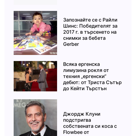
Запознайте се с Райли
Шинс: Победителят за
2017 г. в търсенето на
снимки за бебета
Gerber
Всяка ергенска
лимузина рокля от
техния „ергенски“
дебют: от Триста Сътър
до Кейти Търстън
Джордж Клуни
подстригва
собствената си коса с
Flowbee от